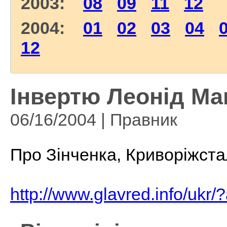
2003:
08
09
11
12
2004:
01
02
03
04
12
Інвертю Леонід Ма
06/16/2004 | Правник
Про Зінченка, Криворіжст
http://www.glavred.info/ukr