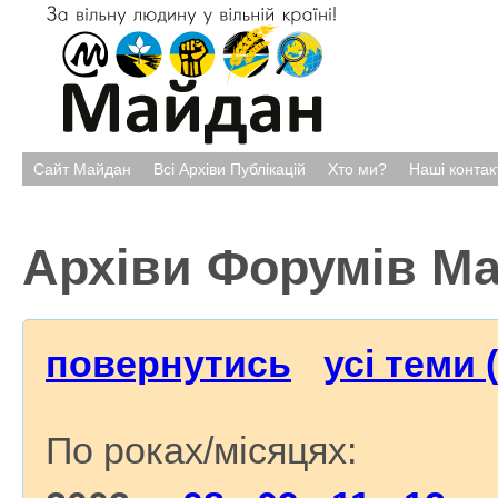
Сайт Майдан
Всі Архіви Публікацій
Хто ми?
Наші контак
Архіви Форумів М
повернутись
усі теми 
По роках/місяцях: