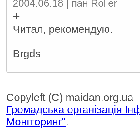
2004.06.18 | пан Roller
+
Читал, рекомендую.
Brgds
Copyleft (C) maidan.org.ua
Громадська організація І
Моніторинг"
.