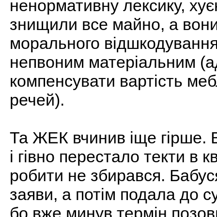
ненормативну лексику, хує
знищили все майно, а вони
морального відшкодування
непвоним матеріальним (а
компенсувати вартість меблі
речей).
Та ЖЕК вчинив іще гірше. 
і гівно перестало текти в 
робити не збирався. Бабуся
заяви, а потім подала до су
бо вже минув термін позовн