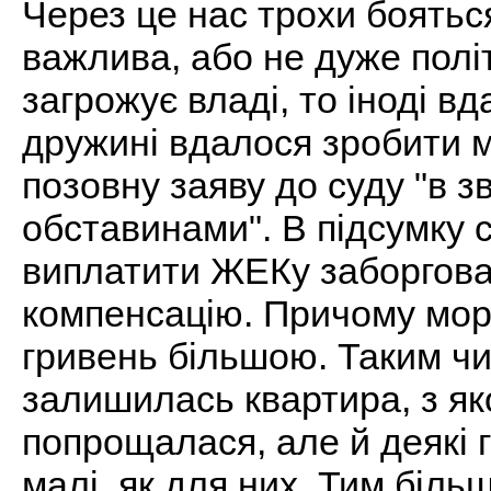
Через це нас трохи бояться
важлива, або не дуже полі
загрожує владі, то іноді вд
дружині вдалося зробити 
позовну заяву до суду "в 
обставинами". В підсумку 
виплатити ЖЕКу заборгова
компенсацію. Причому мор
гривень більшою. Таким чи
залишилась квартира, з я
попрощалася, але й деякі г
малі, як для них. Тим біль