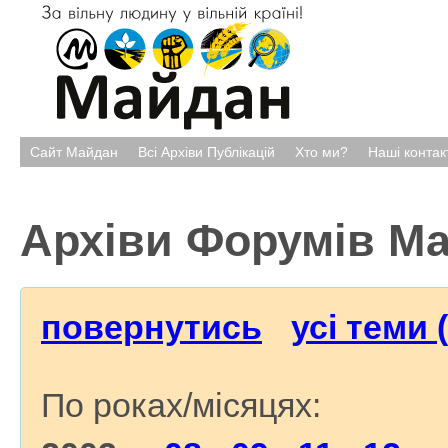
Сайт Майдан
Всі Архіви Публікацій
Хто ми?
Наші контак
Архіви Форумів М
повернутись
усі теми 
По роках/місяцях: