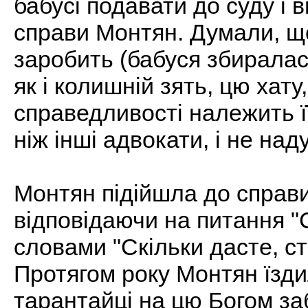
бабусі подавати до суду і 
справи Монтян. Думали, що
заробить (бабуся збиралас
як і колишній зять, цю хату
справедливості належить її
ніж інші адвокати, і не над
Монтян підійшла до справи
відповідаючи на питання "
словами "Скільки дасте, сті
Протягом року Монтян їзди
тарантайці на цю Богом за