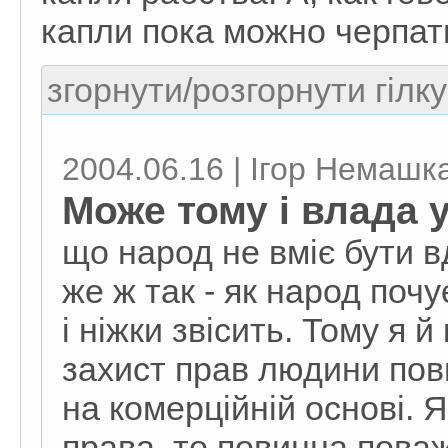
капли пока можно черпат
згорнути/розгорнути гілку
2004.06.16 | Ігор Немашк
Може тому і влада у
що народ не вміє бути в
же ж так - як народ поч
і ніжки звісить. Тому я 
захист прав людини пов
на комерційній основі. 
права, то повинна поважа