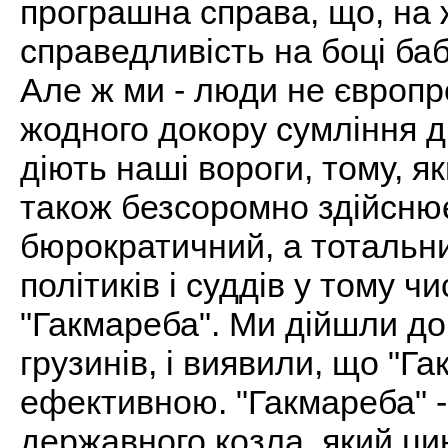
програшна справа, що, на 
справедливість на боці бабу
Але ж ми - люди не європр
жодного докору сумління д
діють наші вороги, тому, 
також безсоромно здійсн
бюрократичний, а тотальни
політиків і суддів у тому чи
"Гакмареба". Ми дійшли до 
грузинів, і виявили, що "Г
ефективною. "Гакмареба" -
державного козла, який ци