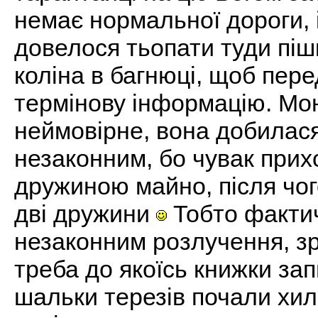
немає нормальної дороги, 
довелося тьопати туди піш
коліна в багнюці, щоб пере
термінову інформацію. Мо
неймовірне, вона добилася
незаконним, бо чувак прихо
дружиною майно, після чог
дві дружини
Тобто факти
незаконним розлучення, з
треба до якоїсь книжки зап
шальки терезів почали хили