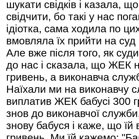
шукати свідків і казала, що
свідчити, бо такі у нас пог
ідіотка, сама ходила по ци
вмовляла їх прийти на суд 
Але вже після того, як суд
до нас і сказала, що ЖЕК н
гривень, а виконавча служб
Наїхали ми на виконавчу с
виплатив ЖЕК бабусі 300 г
знов до виконавчої служби,
знову бабуся і каже, що їй
гривень. Ми їй кажемо: "Ба