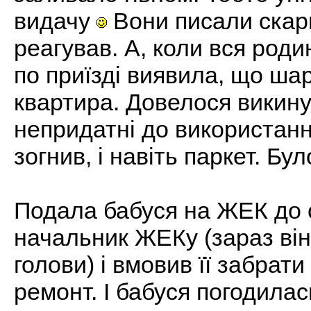
видачу
Вони писали скарг
реагував. А, коли вся роди
по приїзді виявила, що ша
квартира. Довелося викинути
непридатні до використання
зогнив, і навіть паркет. Бул
Подала бабуся на ЖЕК до с
начальник ЖЕКу (зараз він
голови) і вмовив її забрат
ремонт. І бабуся погодилас