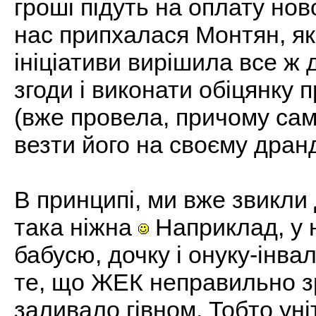
гроші підуть на оплату нов
нас припхалася Монтян, яка
ініціативи вирішила все ж д
згоди і виконати обіцянку 
(вже провела, причому сам
везти його на своєму дранд
В принципі, ми вже звикли 
така ніжна
Наприклад, у н
бабусю, дочку і онуку-інвал
те, що ЖЕК неправильно з
заливало гівном. Тобто ун