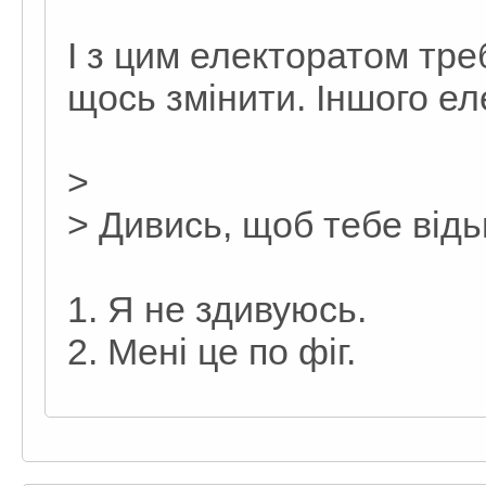
І з цим електоратом тр
щось змінити. Іншого ел
>
> Дивись, щоб тебе від
1. Я не здивуюсь.
2. Мені це по фіг.