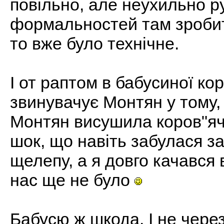
повільно, але неухильно р
формальностей там зробит
то вже було технічне.
І от раптом в бабусиної ко
звинувачує Монтян у тому, 
Монтян висушила коров"яч
шок, що навіть забулася за
щелепу, а я довго качався в
нас ще не було
Бабусю ж шкода. І не чер