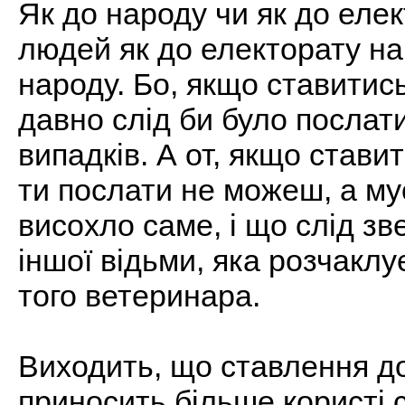
Як до народу чи як до елек
людей як до електорату на
народу. Бо, якщо ставитись
давно слід би було послати
випадків. А от, якщо ставит
ти послати не можеш, а м
висохло саме, і що слід зв
іншої відьми, яка розчаклу
того ветеринара.
Виходить, що ставлення до
приносить більше користі 