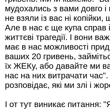
мудохались з вами довго і
не взяли із вас ні копійки,
Але в нас є ще купа справ 
життєві трагедії. І вони ва
має в нас можливості при
ваших 20 гривень, займіть
їх ЖЕКу, або давайте ми в
нас на них витрачати час".
розповідає, які ми злі і жор
І от тут виникає питання: 