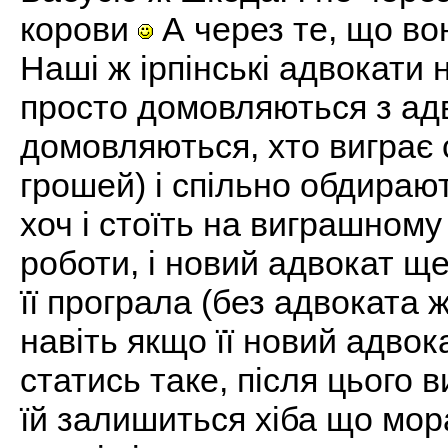
корови
А через те, що во
Наші ж ірпінські адвокати 
просто домовляються з ад
домовляються, хто виграє с
грошей) і спільно обдирают
хоч і стоїть на виграшному
роботи, і новий адвокат щ
її програла (без адвоката 
навіть якщо її новий адвок
статись таке, після цього 
їй залишиться хіба що мор