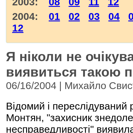
2003:
08
09
11
12
2004:
01
02
03
04
12
Я ніколи не очікув
виявиться такою п
06/16/2004 | Михайло Сви
Відомий і переслідуваний
Монтян, "захисник знедоле
несправедливості" виявила