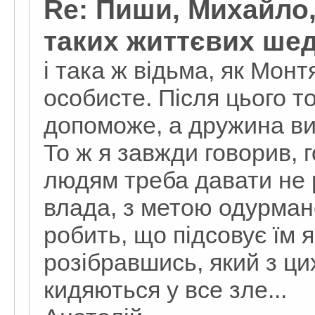
Re: Пиши, Михайло,
таких життєвих ше
і така ж відьма, як Мон
особисте. Після цього т
допоможе, а дружина виж
То ж я завжди говорив, 
людям треба давати не р
влада, з метою одурман
робить, що підсовує їм 
розібравшись, який з ци
кидяються у все зле...