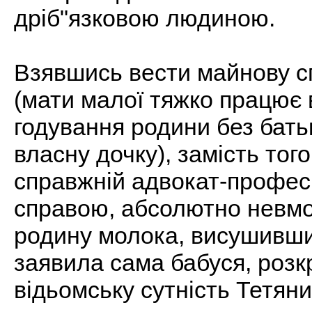
дріб"язковою людиною.
Взявшись вести майнову сп
(мати малої тяжко працює в
годування родини без бать
власну дочку), замість того
справжній адвокат-профес
справою, абсолютно невм
родину молока, висушивши 
заявила сама бабуся, розк
відьомську сутність Тетян