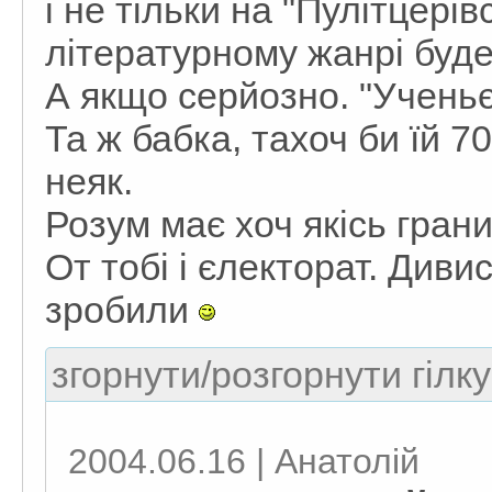
і не тільки на "Пулітцерів
літературному жанрі буд
А якщо серйозно. "Ученьє 
Та ж бабка, тахоч би їй 70
неяк.
Розум має хоч якісь грани
От тобі і єлекторат. Диви
зробили
згорнути/розгорнути гілку
2004.06.16 | Анатолій