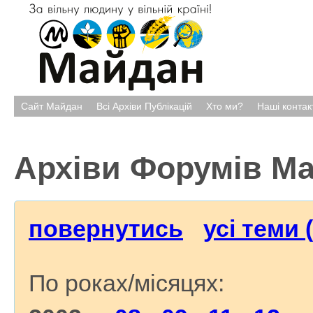
Сайт Майдан
Всі Архіви Публікацій
Хто ми?
Наші контак
Архіви Форумів М
повернутись
усі теми 
По роках/місяцях: