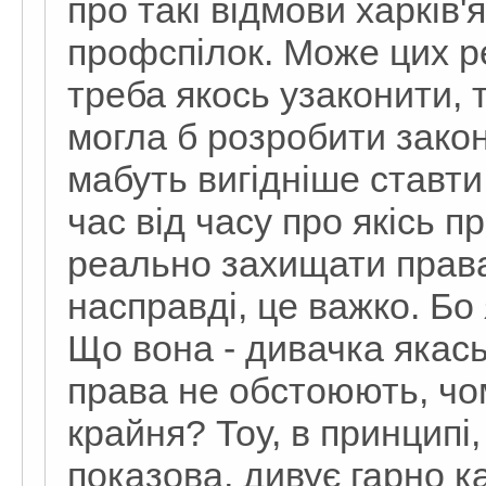
про такі відмови харків
профспілок. Може цих р
треба якось узаконити, 
могла б розробити закон
мабуть вигідніше ставти
час від часу про якісь 
реально захищати права
насправді, це важко. Бо 
Що вона - дивачка якась
права не обстоюють, чо
крайня? Тоу, в принципі, 
показова, дивує гарно к