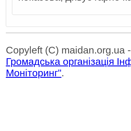
Copyleft (C) maidan.org.ua
Громадська організація І
Моніторинг"
.