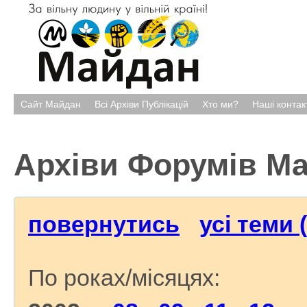
Сайт Майдан
Всі Архіви Публікацій
Хто ми?
Наші контак
Архіви Форумів М
повернутись
усі теми 
По роках/місяцях: