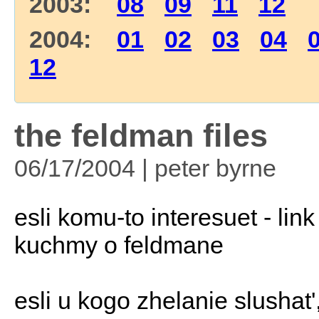
2003:
08
09
11
12
2004:
01
02
03
04
12
the feldman files
06/17/2004 | peter byrne
esli komu-to interesuet - lin
kuchmy o feldmane
esli u kogo zhelanie slushat', 