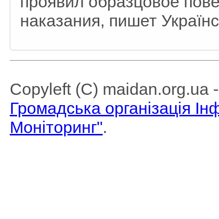
проявил образцовое пов
наказания, пишет Українс
Copyleft (C) maidan.org.ua
Громадська організація І
Моніторинг"
.