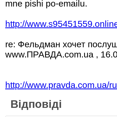
mne pishi po-emailu.
http://www.s95451559.onlin
re: Фельдман хочет послу
www.ПРАВДА.com.ua , 16.0
http://www.pravda.com.ua/ru
Відповіді