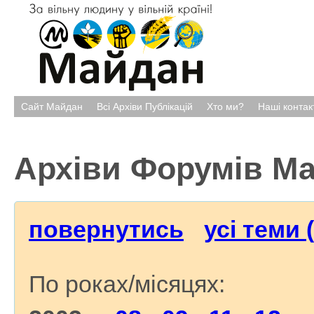
Сайт Майдан
Всі Архіви Публікацій
Хто ми?
Наші контак
Архіви Форумів М
повернутись
усі теми 
По роках/місяцях: