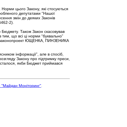
 Норми цього Закону, які стосуються
озробленого депутатами “Нашої
ення змін до деяких Законів
4462-2).
о Бюджету. Також Закон скасовував
з тим, що всі ці норми “буквально”
іше законопроект ЮЩЕНКА, ПИНЗЕНИКА
исником інформації”, але в спосіб,
 розгляду Закону про підтримку преси,
е сталося, якби Бюджет приймався
р "Майдан Моніторинг"
.