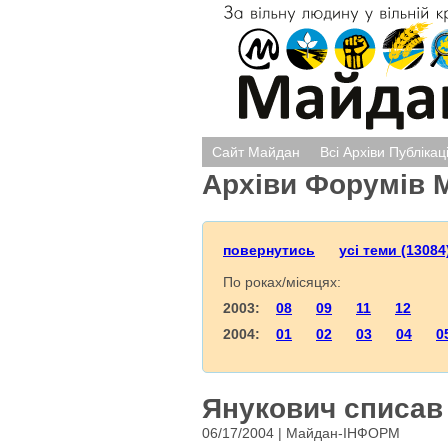
Сайт Майдан
Всі Архіви Публікац
Архіви Форумів 
повернутись
усі теми (13084
По роках/місяцях:
2003:
08
09
11
12
2004:
01
02
03
04
0
Янукович списав 
06/17/2004 | Майдан-ІНФОРМ