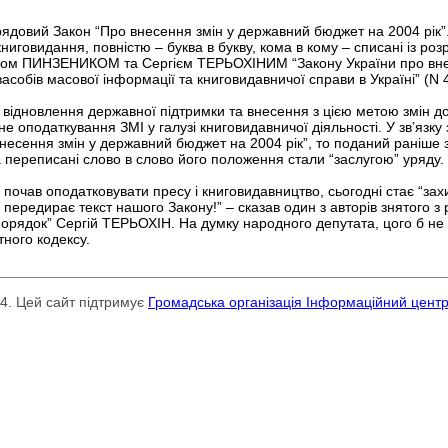
ядовий Закон “Про внесення змін у державний бюджет на 2004 рік”.
ниговидання, повністю – буква в букву, кома в кому – списані із р
ом ПИНЗЕНИКОМ та Сергієм ТЕРЬОХІНИМ “Закону України про внес
собів масової інформації та книговидавничої справи в Україні” (N 
 відновлення державної підтримки та внесення з цією метою змін д
 оподаткування ЗМІ у галузі книговидавничої діяльності. У зв’язку 
 внесення змін у державний бюджет на 2004 рік”, то поданий ран
а переписані слово в слово його положення стали “заслугою” уряду.
 почав оподатковувати пресу і книговидавництво, сьогодні стає “зах
 передирає текст нашого Закону!” – сказав один з авторів знятого з
 Порядок” Сергій ТЕРЬОХІН. На думку народного депутата, цого б н
тного кодексу.
24. Цей сайт підтримує
Громадська організація Інформаційний цент