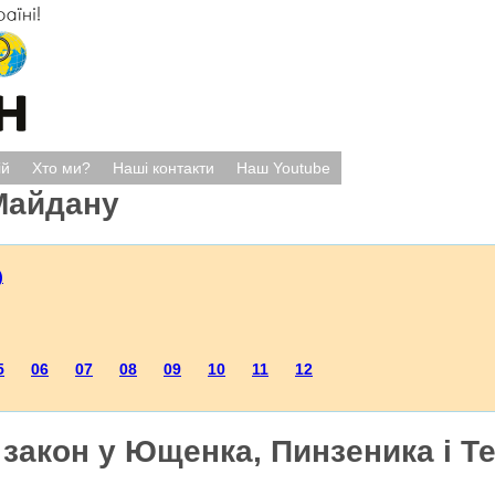
ій
Хто ми?
Наші контакти
Наш Youtube
Майдану
)
5
06
07
08
09
10
11
12
закон у Ющенка, Пинзеника і Т