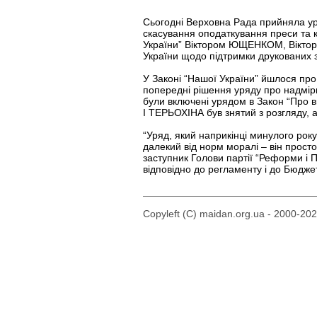
Сьогодні Верховна Рада прийняла ур
скасування оподаткування преси та к
України” Віктором ЮЩЕНКОМ, Віктор
України щодо підтримки друкованих за
У Законі “Нашої України” йшлося про
попередні рішення уряду про надмірне
були включені урядом в Закон “Про
І ТЕРЬОХІНА був знятий з розгляду, 
“Уряд, який наприкінці минулого року
далекий від норм моралі – він просто
заступник Голови партії “Реформи і
відповідно до регламенту і до Бюдже
Copyleft (C) maidan.org.ua - 2000-20