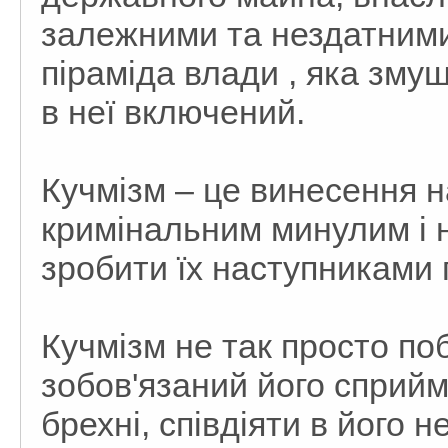
залежними та нездатними
піраміда влади , яка змушу
в неї включений.
Кучмізм – це винесення 
кримінальним минулим і н
зробити їх наступниками
Кучмізм не так просто поб
зобов'язаний його сприйм
брехні, співдіяти в його