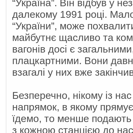
“Україна”. Він відбув у не
далекому 1991 році. Мало
“України”, може похвалит
майбутнє щасливо та ком
вагонів досі є загальними
плацкартними. Вони давн
взагалі у них вже закінчи
Безперечно, нікому із на
напрямок, в якому прямує
їдемо, то менше подають 
з кожною станцією до нас