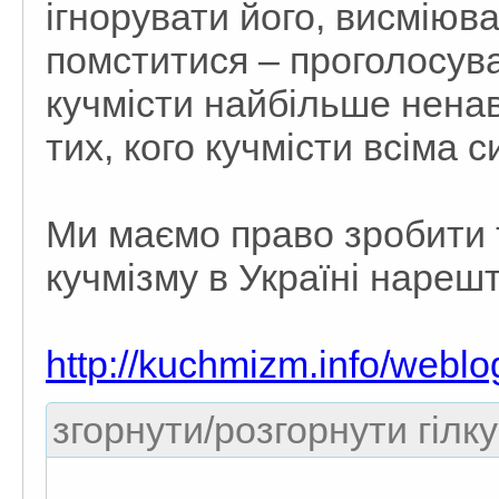
ігнорувати його, висміюв
помститися – проголосува
кучмісти найбільше ненав
тих, кого кучмісти всіма
Ми маємо право зробити т
кучмізму в Україні нарешт
http://kuchmizm.info/webl
згорнути/розгорнути гілку