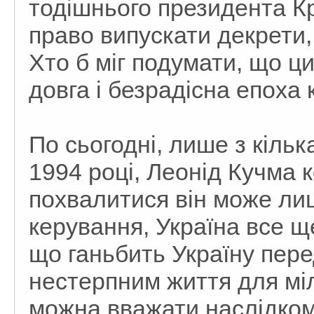
тодішнього президента К
право випускати декрети, 
Хто б міг подумати, що ц
довга і безрадісна епоха 
По сьогодні, лише з кіль
1994 році, Леонід Кучма 
похвалитися він може лиш
керування, Україна все щ
що ганьбить Україну пере
нестерпним життя для мі
можна вважати наслідком