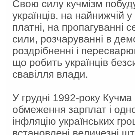
Свою силу кучмізм побуду
українців, на найнижчій у
платні, на пропагуванні с
сили, розчаруванні в демо
роздрібненні і пересварю
що робить українців безс
свавілля влади.
У грудні 1992-року Кучм
обмеження зарплат і одн
інфляцію українських гр
встановлені величезні шт