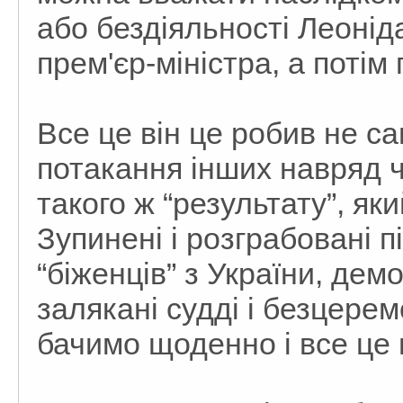
або бездіяльності Леонід
прем'єр-міністра, а потім
Все це він це робив не са
потакання інших навряд чи
такого ж “результату”, як
Зупинені і розграбовані 
“біженців” з України, дем
залякані судді і безцере
бачимо щоденно і все це