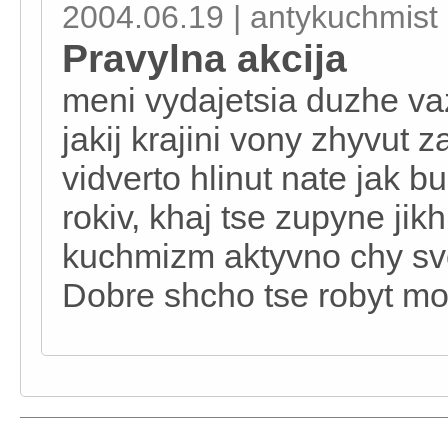
2004.06.19 | antykuchmist
Pravylna akcija
meni vydajetsia duzhe va
jakij krajini vony zhyvut
vidverto hlinut nate jak bu
rokiv, khaj tse zupyne ji
kuchmizm aktyvno chy svo
Dobre shcho tse robyt mol