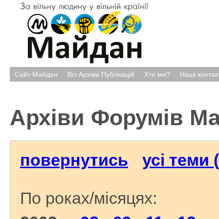
Сайт Майдан
Всі Архіви Публікацій
Хто ми?
Наші контак
Архіви Форумів М
повернутись
усі теми 
По роках/місяцях: