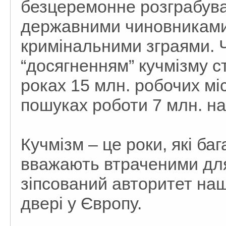
безцеремонне розграбуван
державними чиновниками,
кримінальними зграями.
“досягненням” кучмізму с
роках 15 млн. робочих місц
пошуках роботи 7 млн. на
Кучмізм – це роки, які ба
вважають втраченими для 
зіпсований авторитет нашо
двері у Європу.