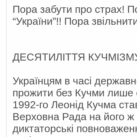
Пора забути про страх! П
“України”!! Пора звільнити
ДЕСЯТИЛІТТЯ КУЧМІЗМУ
Українцям в часі державн
прожити без Кучми лише о
1992-го Леонід Кучма ста
Верховна Рада на його ж
диктаторські повноваженн