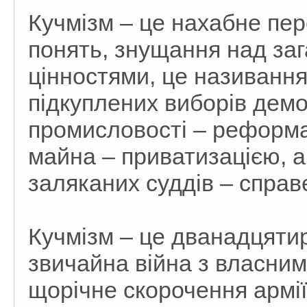
Кучмізм – це нахабне пе
понять, знущання над за
цінностями, це називанн
підкуплених виборів демо
промисловості – реформ
майна – приватизацією, 
заляканих суддів – справ
Кучмізм – це дванадцятир
звичайна війна з власним
щорічне скорочення армії