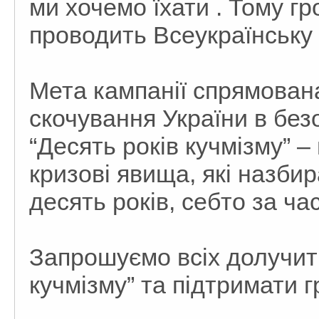
ми хочемо їхати . Тому г
проводить Всеукраїнську а
Мета кампанії спрямован
скочування України в без
“Десять років кучмізму” 
кризові явища, які назбир
десять років, себто за ч
Запрошуємо всіх долучити
кучмізму” та підтримати 