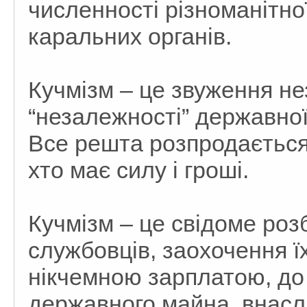
численності різноманітної 
каральних органів.
Кучмізм – це звуження н
“незалежності” державної
Все решта розпродається 
хто має силу і гроші.
Кучмізм – це свідоме ро
службовців, заохочення їх
нікчемною зарплатою, до 
державного майна, внасл