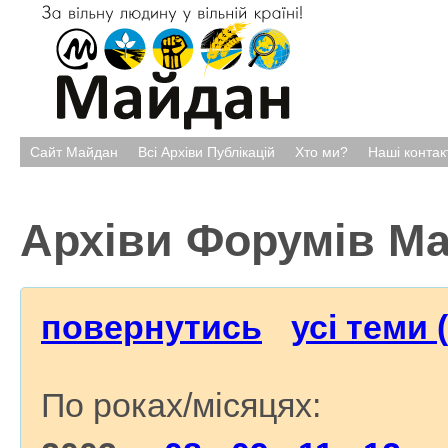
Сайт Майдан
Всі Архіви Публікацій
Хто ми?
Наші контак
Архіви Форумів М
повернутись
усі теми 
По роках/місяцях: