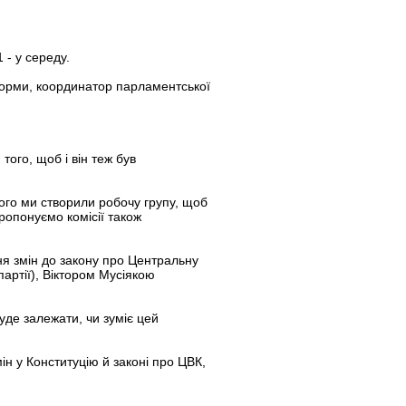
 - у середу.
еформи, координатор парламентської
того, щоб і він теж був
ого ми створили робочу групу, щоб
ропонуємо комісії також
ня змін до закону про Центральну
партії), Віктором Мусіякою
уде залежати, чи зуміє цей
ін у Конституцію й законі про ЦВК,