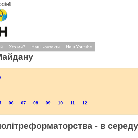
ій
Хто ми?
Наші контакти
Наш Youtube
Майдану
)
5
06
07
08
09
10
11
12
олітреформаторства - в середу