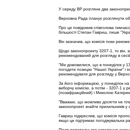
У середу ВР розгляне два законопр
Верховна Рада планує розглянути оби
Про це повідомив співголова тимчасо
більшості Степан Гавриш, пише "Укра
Він зазначив, що комісія поки реком
Щодо законопроекту 3207-1, то він, з
рекомендований для розгляду в сесій
"Ми домовилися, що в понеділок у 13
погодити позицію "Нашої України" і і
рекомендувати для розгляду у Верхов
За його інформацією, у понеділок на
виборчу комісію, а потім - 3207-1 у 
(позафракційний) і Миколою Катерин
"Вважаю, що можливо досягти не тіль
законопроект знайти прихильників у се
Гавриш підкреслив, що комісія пропо
якщо це підтримає погоджувальна ра
Після попереднього схвалення законо