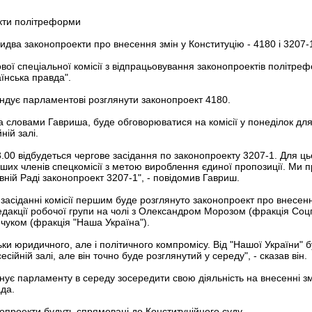
екти політреформи
два законопроекти про внесення змін у Конституцію - 4180 і 3207-1
вої спеціальної комісії з відпрацьовування законопроектів політр
їнська правда".
ендує парламентові розглянути законопроект 4180.
а словами Гавриша, буде обговорюватися на комісії у понеділок для 
ній залі.
.00 відбудеться чергове засідання по законопроекту 3207-1. Для ць
нших членів спецкомісії з метою вироблення єдиної пропозиції. Ми п
ній Раді законопроект 3207-1", - повідомив Гавриш.
 засіданні комісії першим буде розглянуто законопроект про внесен
редакції робочої групи на чолі з Олександром Морозом (фракція Соц
чуком (фракція "Наша Україна").
ки юридичного, але і політичного компромісу. Від "Нашої України" б
сійній залі, але він точно буде розглянутий у середу", - сказав він.
нує парламенту в середу зосередити свою діяльність на внесенні зм
да.
проекти будуть спрямовані до Конституційного суду.