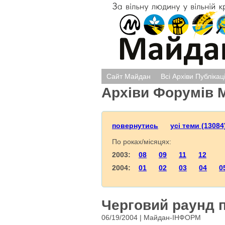
Сайт Майдан
Всі Архіви Публікац
Архіви Форумів 
повернутись
усі теми (13084
По роках/місяцях:
2003:
08
09
11
12
2004:
01
02
03
04
0
Черговий раунд п
06/19/2004 | Майдан-ІНФОРМ