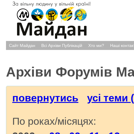
Сайт Майдан
Всі Архіви Публікацій
Хто ми?
Наші контак
Архіви Форумів М
повернутись
усі теми 
По роках/місяцях: