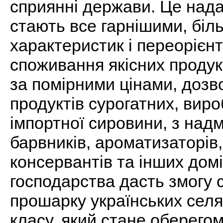
сприянні держави. Це надас
стають все гарнішими, біл
характеристик і переорієнт
споживання якісних продукт
за помірними цінами, дозв
продуктів сурогатних, виро
імпортної сировини, з над
барвників, ароматизаторів,
консервантів та інших дом
господарства дасть змогу
прошарку українських селя
класу, який стане оберегом