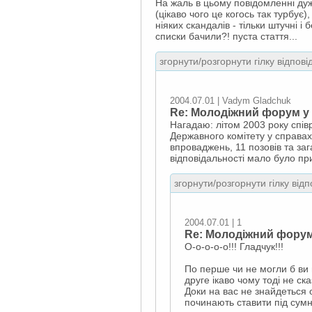
На жаль в цьому повідомленні дуж
(цікаво чого це когось так турбує
ніяких скандалів - тільки штучні і 
списки бачили?! пуста стаття...
згорнути/розгорнути гілку відпові
2004.07.01 | Vadym Gladchuk
Re: Молодіжний форум у 
Нагадаю: літом 2003 року спів
Державного комітету у справах 
впроваджень, 11 позовів та за
відповідальності мало було пр
згорнути/розгорнути гілку відп
2004.07.01 | 1
Re: Молодіжний форум
О-о-о-о-о!!! Гладчук!!!
По перше чи не могли б ви 
друге ікаво чому тоді не ск
Доки на вас не знайдеться 
починають ставити під сумн