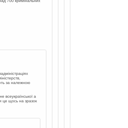
над 700 кримінальних
ладміністраціях
іністерств,
ують за належною
не всеукраїнської а
чи це щось на зразок