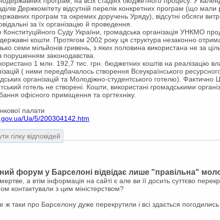
нодержавних програм, на всіх стадіях бюджетного процесу. У кале
зділів Держкомітету відсутній перелік конкретних програм (що мали 
ржавних програм та окремих доручень Уряду), відсутні обсяги витра
овідальні за їх організацію й проведення.
 Конституційного Суду України, громадська організація УНКМО пр
державні кошти. Протягом 2002 року ця структура незаконно отрим
ко семи мільйонів гривень, з яких половина використана не за ціл
з порушенням законодавства.
ористано 1 млн. 192,7 тис. грн. бюджетних коштів на реалізацію в
ізацій ( ними передбачалось створення Всеукраїнського ресурсног
ських організацій та Молодіжно-студентського готелю). Фактично Ц
ський готель не створені. Кошти, використані громадськими органі
бання офісного приміщення та оргтехніку.
нкової палати
a.gov.ua/Ua/5/200304142.htm
ти гілку відповідей
ний форум у Барселоні відвідає лише "правільна" мол
ертве, а втім інформація на сайті є але ви її досить суттєво перекр
ом контактували з цим міністерством?
се ж таки про Барселону дуже перекрутили і всі здається погодились