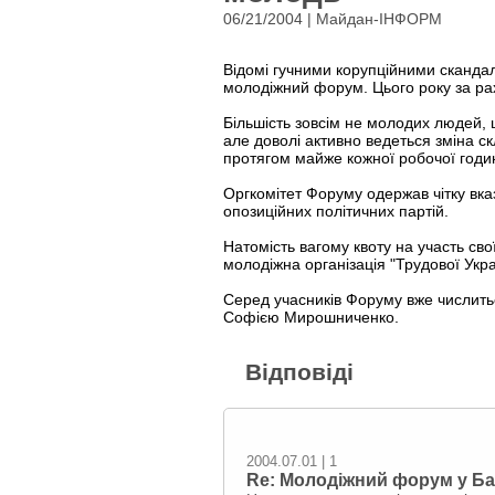
06/21/2004 | Майдан-ІНФОРМ
Відомі гучними корупційними скандал
молодіжний форум. Цього року за рах
Більшість зовсім не молодих людей, 
але доволі активно ведеться зміна ск
протягом майже кожної робочої годи
Оргкомітет Форуму одержав чітку вказ
опозиційних політичних партій.
Натомість вагому квоту на участь св
молодіжна організація "Трудової Укра
Серед учасників Форуму вже числить
Софією Мирошниченко.
Відповіді
2004.07.01 | 1
Re: Молодіжний форум у Ба