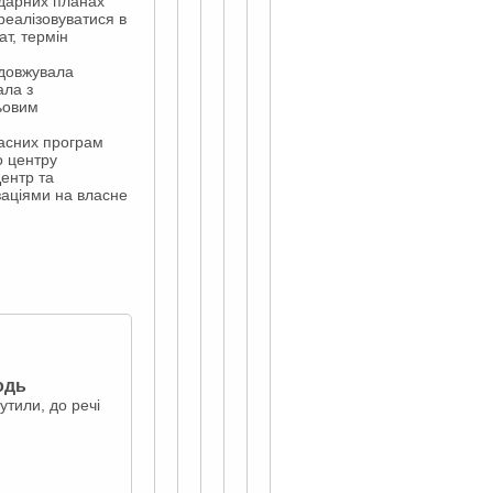
ндарних планах
реалізовуватися в
т, термін
одовжувала
ала з
ьовим
ласних програм
о центру
ентр та
заціями на власне
одь
утили, до речі