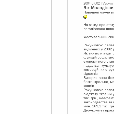
2004.07.02 | Vadym
Re: Молодіжни
Наведені нижче ви
На закид про стату
легалізована шля
Фестивальний син
Рахунковою палат
виділених у 2002 
Як виявили аудито
функцій соціально
економічного стан
надається культу
комерційних струк
відсотків.
Використання бюд
безконтрольно, ма
коштів.
Рахунковою палат
бюджету України у
тис. грн., неефек
законодавства та 
млн. 169,2 тис. г
Держкомітет практ