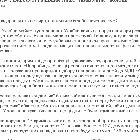
аю!
відправляють не сиріт, а двієчників із забезпечених сімей
України майже в усіх регіонах України виявила порушення при розп
центру «Артек». Як повідомили в прес-службі Генпрокуратури, за р
к виявлені зловживання службовим становищем працівниками облас
ідрозділів виконавчої влади на місцях і встановлені численні факти
утівок.
ні органи, причетні до організації відпочинку і оздоровлення дітей
ідомляють «Подробиці». У низці регіонів виявлено, що в місцевих в
авіть Положення про порядок підбору і направлення дітей до МДЦ «Ар
й і план розподілу путівок, не ведеться реєстр путівок на кожну зміну
во на поїздку в «Артек» мають насамперед діти-сироти, діти з мал
лі внаслідок Чорнобильської катастрофи, практикується виділення пут
у» відправляються діти, чиї батьки займають високі посади і мають
Так, наприклад, працівниками відділу молоді та спорту Великолепети
сонської області в «Артек» направлено п’ятеро дітей, ніби відмінни
У ході перевірки з’ясовано, що ці діти не були відмінниками і всі і
ни порушено 16 кримінальних справ, складено 4 протоколи про кору
ивних виробництв, заявлено 11 позовів. Внесено 127 документів п
тами розгляду яких до відповідальності будуть залучені 136 службови