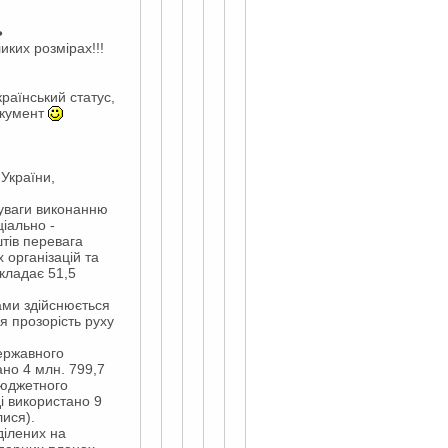
ь
иких розмірах!!!
країнський статус,
окумент
України,
 уваги виконанню
ціально -
штів перевага
організацій та
складає 51,5
ами здійснюється
я прозорість руху
ержавного
ано 4 млн. 799,7
 бюджетного
і використано 9
лися).
ділених на