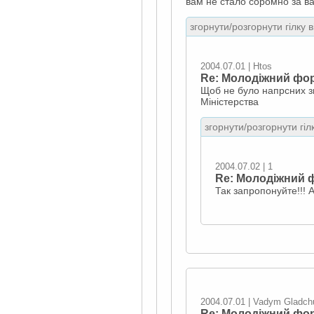
вам не стало соромно за ва
згорнути/розгорнути гілку 
2004.07.01 | Htos
Re: Молодіжний фор
Щоб не було напрсних зв
Міністерства
згорнути/розгорнути гіл
2004.07.02 | 1
Re: Молодіжний ф
Так запропонуйте!!! 
2004.07.01 | Vadym Gladch
Re: Молодіжний фор