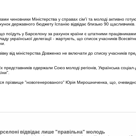
ами чиновники Міністерства у справах сім'ї та молоді активно готу
унок державного бюджету Іспанію відвідає близько 90 щасливчиків.
що поїдуть у Барселону за рахунок країни є штатними працівникам
ладу української делегації - жартують, що список учасників Всесвіт
ни.
івку від міністерства Довженко не включати до списку учасників пре
оїх представників одержали Союз молоді регіонів, Українська соціал
їни".
ся прізвище "новогенерованого" Юрія Мирошниченка, що, очевидно,
рселоні відвідає лише "правільна" молодь