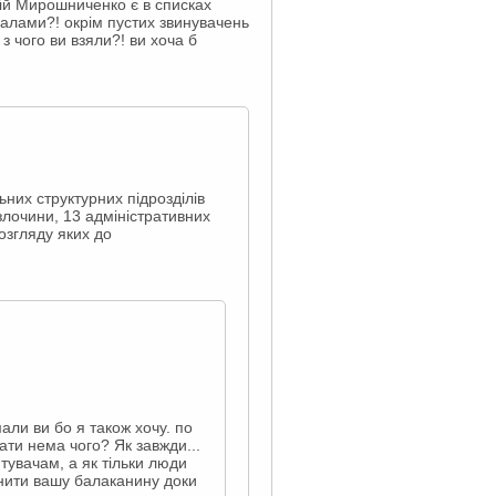
рій Мирошниченко є в списках
ндалами?! окрім пустих звинувачень
! з чого ви взяли?! ви хоча б
них структурних підрозділів
злочини, 13 адміністративних
озгляду яких до
али ви бо я також хочу. по
ати нема чого? Як завжди...
тувачам, а як тільки люди
инити вашу балаканину доки