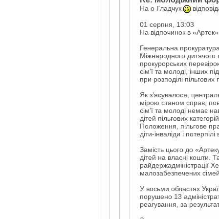
На о Гладчук
відповід
01 серпня, 13:03
На відпочинок в «Артек» 
Генеральна прокуратура 
Міжнародного дитячого 
прокурорських перевіро
сім’ї та молоді, інших п
при розподілі пільгових п
Як з’ясувалося, централь
мірою станом справ, пов
сім’ї та молоді немає н
дітей пільгових категорі
Положення, пільгове пра
діти-інваліди і потерпі
Замість цього до «Артек
дітей на власні кошти. 
райдержадміністрації Хер
малозабезпечених сімей. 
У восьми областях Украї
порушено 13 адміністрат
реагування, за результа