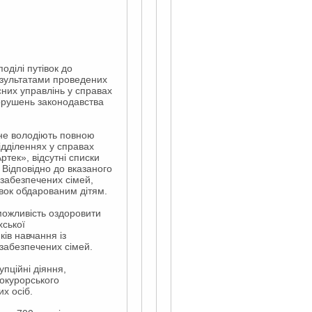
оділі путівок до
езультатами проведених
них управлінь у справах
 порушень законодавства
, не володіють повною
ідділеннях у справах
тек», відсутні списки
. Відповідно до вказаного
озабезпечених сімей,
івок обдарованим дітям.
 можливість оздоровити
хської
ків навчання із
з забезпечених сімей.
пційні діяння,
рокурорського
х осіб.