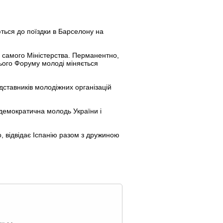
ються до поїздки в Барселону на
и самого Міністерства. Перманентно,
нього Форуму молоді міняється
дставників молодіжних організацій
-демократична молодь України і
 відвідає Іспанію разом з дружиною