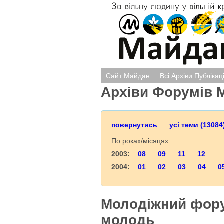
Сайт Майдан
Всі Архіви Публікац
Архіви Форумів 
повернутись
усі теми (13084
По роках/місяцях:
2003:
08
09
11
12
2004:
01
02
03
04
0
Молодіжний фору
молодь