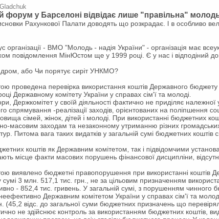
 Gladchuk
й форум у Барселоні відвідає лише "правільна" молод
сновки Рахункової Палати доводять що розкрадає. І в особливо вел
с організації - ВМО "Молодь - надія України" - організація має всеу
хом повідомлення МінЮстом ще у 1999 році. Є у нас і відподіний д
дром, або Чи порятує сиріт УНКМО?
ою проведена перевірка використання коштів Державного бюджету 
році Державному комітету України у справах сім'ї та молоді.
ри, Держкомітет у своїй діяльності фактично не приділяє належної
го спрямування -реалізації заходів, орієнтованих на поліпшення со
овища сімей, жінок, дітей і молоді. При використанні бюджетних ко
рно-масовим заходам та незаконному утриманню різних громадських 
тур. Питома вага таких видатків у загальній сумі бюджетних коштів 
жетних коштів як Державним комітетом, так і підвідомчими установ
ють місце факти масових порушень фінансової дисципліни, відсутн
ою виявлено бюджетні правопорушення при використанні коштів Д
 сумі 3 млн. 517,1 тис. грн., не за цільовим призначенням використ
тивно - 852,4 тис. гривень. У загальній сумі, з порушенням чинного
неефективно Державним комітетом України у справах сім'ї та молод
рн. (45,2 відс. до загальної суми бюджетних призначень що перевіря
ично не здійснює контроль за використанням бюджетних коштів, ви