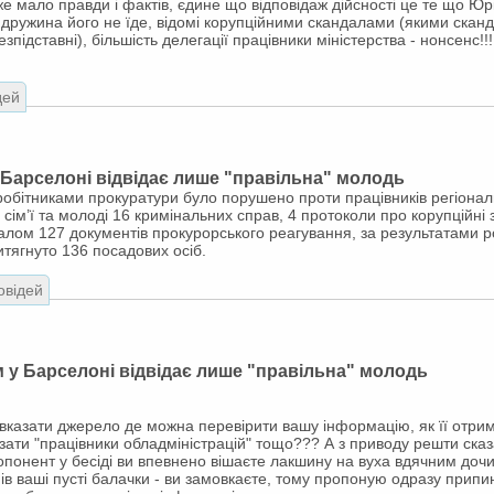
е мало правди і фактів, єдине що відповідаж дійсності це те що Ю
), дружина його не їде, відомі корупційними скандалами (якими ска
безпідставні), більшість делегації працівники міністерства - нонсенс!!
дей
Барселоні відвідає лише "правільна" молодь
робітниками прокуратури було порушено проти працівників регіональ
сім’ї та молоді 16 кримінальних справ, 4 протоколи про корупційні 
галом 127 документів прокурорського реагування, за результатами р
итягнуто 136 посадових осіб.
овідей
 у Барселоні відвідає лише "правільна" молодь
вказати джерело де можна перевірити вашу інформацію, як її отрим
азати "працівники обладміністрацій" тощо??? А з приводу решти сказ
опонент у бесіді ви впевнено вішаєте лакшину на вуха вдячним дочи
ів ваші пусті балачки - ви замовкаєте, тому пропоную одразу прип