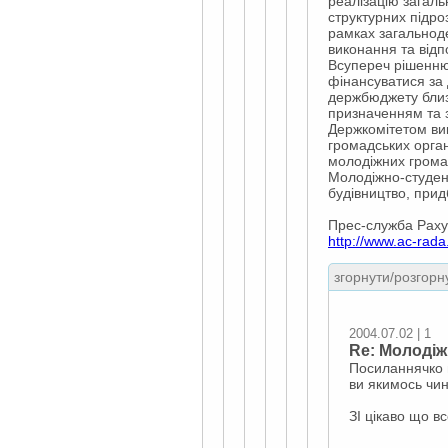
реалізацію загаль
структурних підро
рамках загальноде
виконання та відп
Всупереч рішенню
фінансуватися за 
держбюджету близь
призначенням та 
Держкомітетом вик
громадських орган
молодіжних громад
Молодіжно-студент
будівництво, прид
Прес-служба Раху
http://www.ac-rad
згорнути/розгорну
2004.07.02 | 1
Re: Молодіж
Посиланнячко м
ви якимось чин
ЗІ цікаво що в