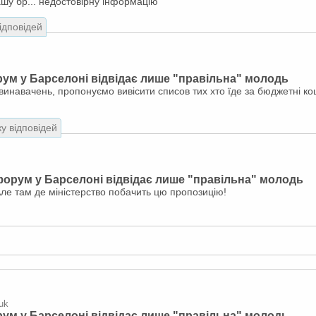
шу бр... недостовірну інформацію
відповідей
ум у Барселоні відвідає лише "правільна" молодь
инавачень, пропонуємо вивісити списов тих хто їде за бюджетні ко
ку відповідей
орум у Барселоні відвідає лише "правільна" молодь
Але там де міністерство побачить цю пропозицію!
uk
ум у Барселоні відвідає лише "правільна" молодь