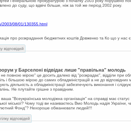
 дітей Генеральною прокуратурою з початку 2003 року порушено по
лено до суду, що вдвічі більше, ніж за той же період 2002 року.
ws/2003/08/01/130355.html
мація про розкрадання бюджетних коштів Довженко та Ко що у нас є
ку відповідей
орум у Барселоні відвідає лише "правільна" молодь
 не повною мірою" це досить далеко від "розкрадає", відділи при об
іть і більшою мірою до самих обладміністрацій а не до відповідних м
ують діяльність а обладміністрації забезпечують виконання і слідк
інь. Не плутайте грішне з правідним.
 ваша "Всеукраїнська молодіжна організація" на справді має статус 
ської міської? Чому тоді ви називаєтесь Вмо Молодь надія України, 
лютний Фонд"? Нехороше обманювати людей!!!
гілку відповідей