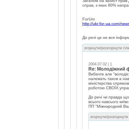
Загалом на захист прав
справ, з яких 80% направ
ForUm
http://ukr.for-ua.com/ne
До речі це не вся інфор
згорнути/розгорнути гіл
2004.07.02 | 1
Re: Молодіжний ф
Вибачте але "володіє
належать також а нав
міністерства спрямов
роботою СВОЇХ управл
До речі чи правда що
всього навсього київ
ПП "Міжнародний Ва
згорнути/розгорнути 