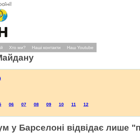
ій
Хто ми?
Наші контакти
Наш Youtube
Майдану
)
5
06
07
08
09
10
11
12
м у Барселоні відвідає лише "