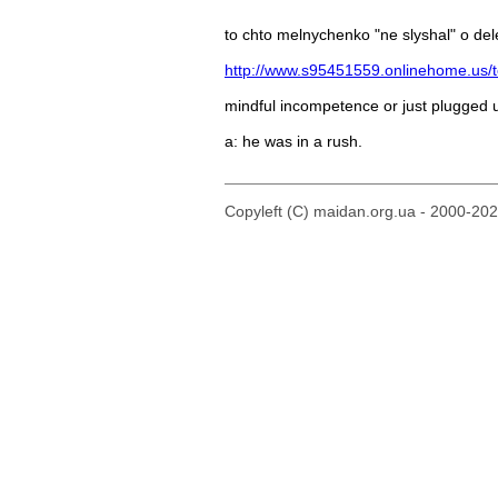
to chto melnychenko "ne slyshal" o del
http://www.s95451559.onlinehome.us
mindful incompetence or just plugged 
a: he was in a rush.
Copyleft (C) maidan.org.ua - 2000-20