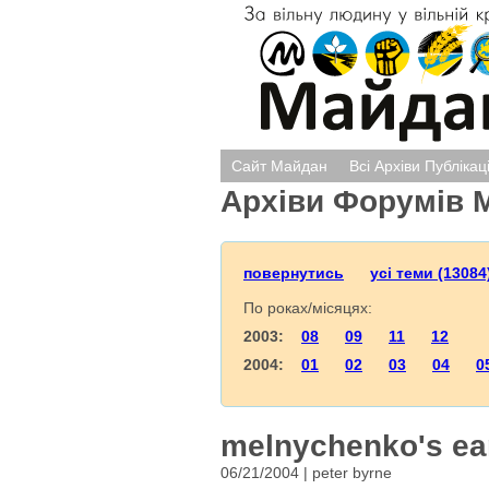
Сайт Майдан
Всі Архіви Публікац
Архіви Форумів 
повернутись
усі теми (13084
По роках/місяцях:
2003:
08
09
11
12
2004:
01
02
03
04
0
melnychenko's ea
06/21/2004 | peter byrne