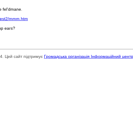
e fel'dmane.
/test2/mmm.htm
up ears?
24. Цей сайт підтримує
Громадська організація Інформаційний цент