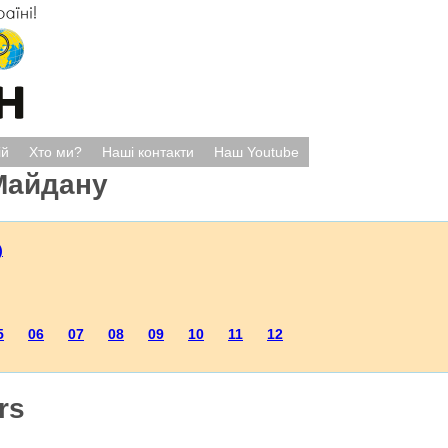
ій
Хто ми?
Наші контакти
Наш Youtube
Майдану
)
5
06
07
08
09
10
11
12
rs