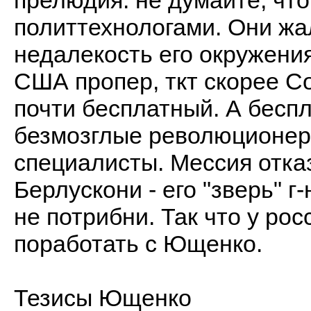
прелюдия: не думайте, ч
политтехнологами. Они жа
недалекость его окружения 
США пропер, ткт скорее Со
почти бесплатный. А бесп
безмозглые революционеры
специалисты. Мессия отка
Берлускони - его "зверь" г
не потрибни. Так что у ро
поработать с Ющенко.
Тезисы Ющенко