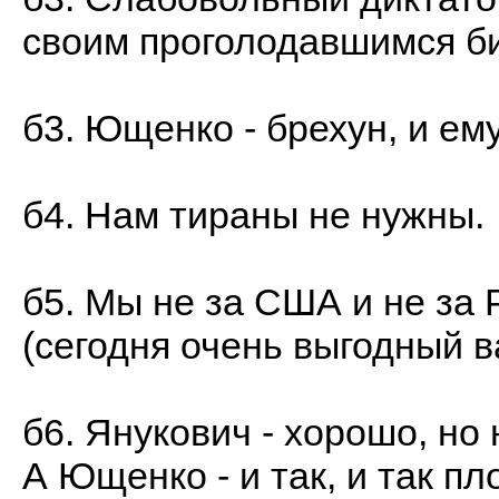
своим проголодавшимся би
б3. Ющенко - брехун, и ем
б4. Нам тираны не нужны.
б5. Мы не за США и не за 
(сегодня очень выгодный в
б6. Янукович - хорошо, но
А Ющенко - и так, и так пл