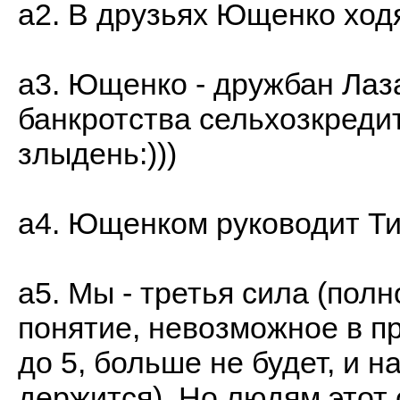
а2. В друзьях Ющенко ход
а3. Ющенко - дружбан Лаза
банкротства сельхозкредит
злыдень:)))
а4. Ющенком руководит Т
а5. Мы - третья сила (пол
понятие, невозможное в пр
до 5, больше не будет, и н
держится). Но людям этот 