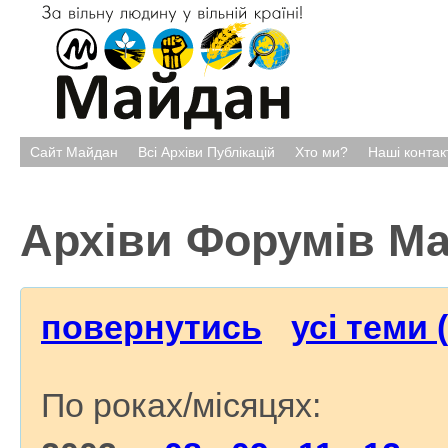
Сайт Майдан
Всі Архіви Публікацій
Хто ми?
Наші контак
Архіви Форумів М
повернутись
усі теми 
По роках/місяцях: