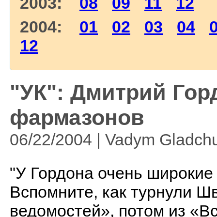
2003:
08
09
11
12
2004:
01
02
03
04
12
"УК": Дмитрий Гор
фармазонов
06/22/2004 | Vadym Gladch
"У Гордона очень широкие 
Вспомните, как турнули Ш
ведомостей», потом из «В