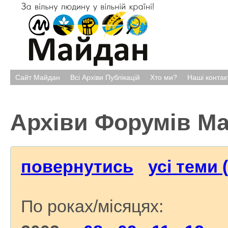
Сайт Майдан
Всі Архіви Публікацій
Хто ми?
Наші контак
Архіви Форумів М
повернутись
усі теми 
По роках/місяцях: