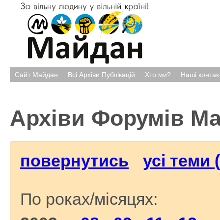
Сайт Майдан
Всі Архіви Публікацій
Хто ми?
Наші контак
Архіви Форумів М
повернутись
усі теми 
По роках/місяцях: