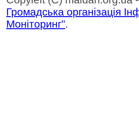
Громадська організація І
Моніторинг"
.