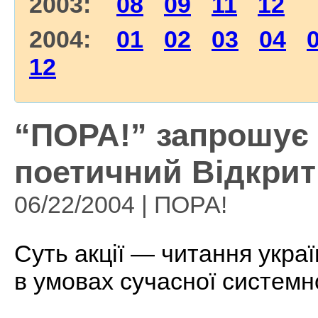
2003:
08
09
11
12
2004:
01
02
03
04
12
“ПОРА!” запрошує 
поетичний Відкри
06/22/2004 | ПОРА!
Суть акції — читання украї
в умовах сучасної системно