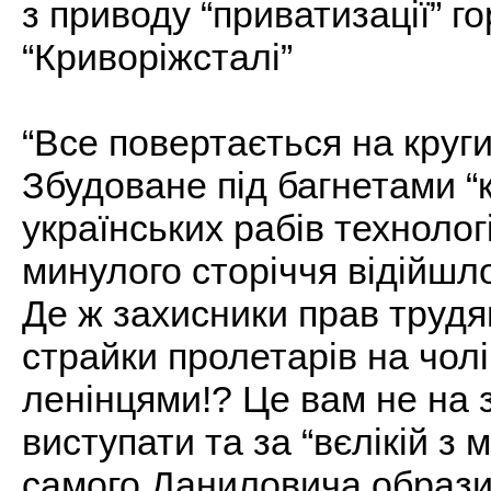
з приводу “приватизації” г
“Криворіжсталі”
“Все повертається на круги 
Збудоване під багнетами “
українських рабів техноло
минулого сторіччя відійшло
Де ж захисники прав трудящ
страйки пролетарів на чол
ленінцями!? Це вам не на з
виступати та за “вєлікій з
самого Даниловича образит