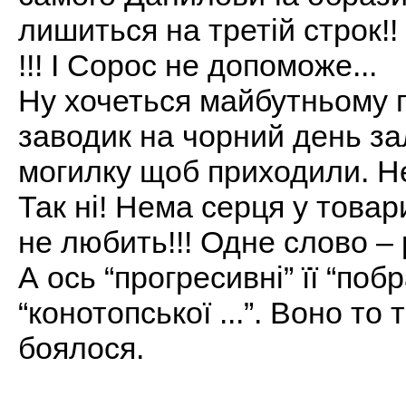
лишиться на третій строк!!
!!! І Сорос не допоможе...
Ну хочеться майбутньому п
заводик на чорний день за
могилку щоб приходили. Н
Так ні! Нема серця у товар
не любить!!! Одне слово – р
А ось “прогресивні” її “по
“конотопської ...”. Воно то 
боялося.