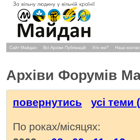
Сайт Майдан
Всі Архіви Публікацій
Хто ми?
Наші контак
Архіви Форумів М
повернутись
усі теми 
По роках/місяцях: