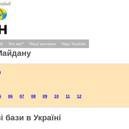
ій
Хто ми?
Наші контакти
Наш Youtube
Майдану
)
5
06
07
08
09
10
11
12
і бази в Україні