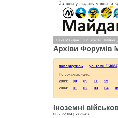
Сайт Майдан
Всі Архіви Публікац
Архіви Форумів 
повернутись
усі теми (13084
По роках/місяцях:
2003:
08
09
11
12
2004:
01
02
03
04
0
Іноземні військов
06/23/2004 | Yalovets