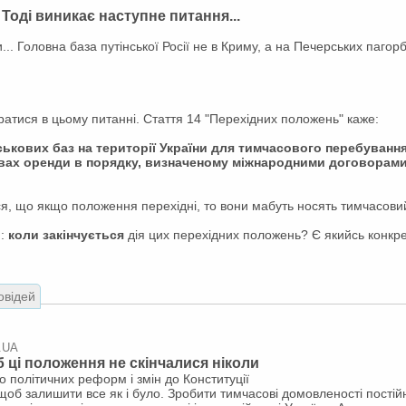
 Тоді виникає наступне питання...
зи... Головна база путінської Росії не в Криму, а на Печерських пагор
братися в цьому питанні. Стаття 14 "Перехідних положень" каже:
ькових баз на території України для тимчасового перебуванн
ах оренди в порядку, визначеному міжнародними договорами
ся, що якщо положення перехідні, то вони мабуть носять тимчасовий
я:
коли закінчується
дія цих перехідних положень? Є якийсь конкр
овідей
.UA
 ці положення не скінчалися ніколи
о політичних реформ і змін до Конституції
 щоб залишити все як і було. Зробити тимчасові домовленості пості