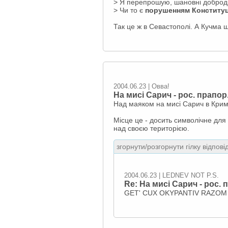
> Я перепрошую, шановні добродії
> Чи то є
порушенням Конституці
Так це ж в Севастополi. А Кучма 
2004.06.23 | Овва!
На мисі Сарич - рос. прапор
Над маяком на мисі Сарич в Крим
Місце це - досить символічне для У
над своєю територією.
згорнути/розгорнути гілку відпові
2004.06.23 | LEDNEV NOT P.S.
Re: На мисі Сарич - рос. 
GET' CUX OKYPANTIV RAZOM Z