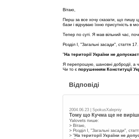
Вітаю,
Перш за все хочу сказати, що пишу ц
бази і відчуваю їхню присутність в м
Тепер по суті. Я мав вільний час, поч
Розділ I, "Загальні засади", стаття 17.
"
Hа території України не допускає
Я перепрошую, шановні добродії, а ч
Чи то є
порушенням Конституції Ук
Відповіді
2004.06.23 | SpokusXalepniy
Тому що Кучма ще не вирiши
Yalovets пише:
> Вітаю,
> Розділ I, "Загальні засади", статт
> "
Hа території України не доп