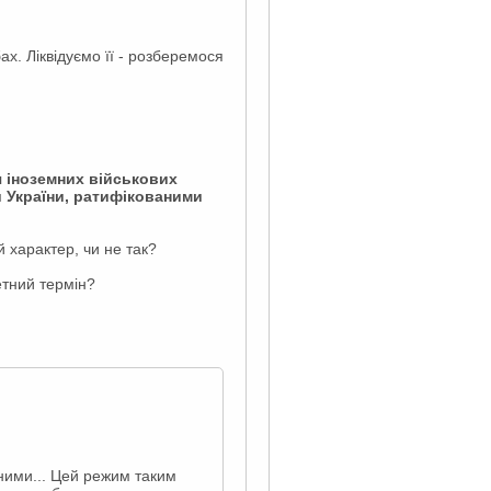
бах. Ліквідуємо її - розберемося
я іноземних військових
 України, ратифікованими
 характер, чи не так?
етний термін?
йними... Цей режим таким