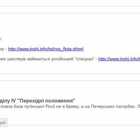
:
му -
http://www.inshi.info/txt/ros_flota.shtml
их школярів займається російський "спецназ" -
http://www.inshi.info
ділу IV "Перехідні положення"
 Головна база путінської Росії не в Криму, а на Печерських пагорбах. Л
дей