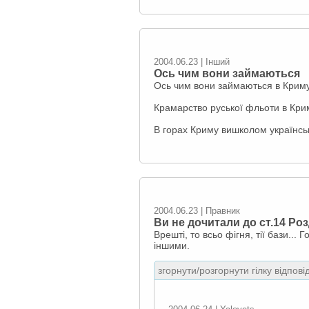
2004.06.23 | Інший
Ось чим вони займаються
Ось чим вони займаються в Криму
Крамарство руської фльоти в Кри
В горах Криму вишколом українськ
2004.06.23 | Правник
Ви не дочитали до ст.14 Роз
Врешті, то всьо фігня, тії бази...
іншими.
згорнути/розгорнути гілку відпові