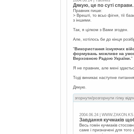
2004.06.24 | Yalovets
Дякую, це по суті справи.
Правник пише:
> Врешті, то всьо фігня, тії ба
з іншими.
Так, я цілком з Вами згоден.
Але, хотілось би до кінця розі
"
Використання існуючих війс
формувань можливе на умов
Верховною Радою України.
"
Я не правник, але мені здаєть
Тоді виникає наступне питанн
Дякую.
згорнути/розгорнути гілку відп
2004.06.24 | WWW.ZAKON.KS
Завдання кучмаків щоб
Весь гомін кучмаків стосовн
саме і призначені для того