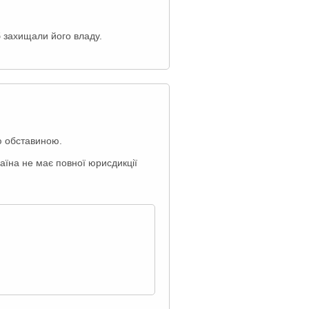
б захищали його владу.
ю обставиною.
країна не має повної юрисдикції