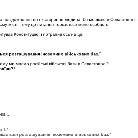
е повідомлення не як стороння людина, бо мешкаю в Севастополі і по
оєму місті. Тому це питання торкається мене особисто.
итував Конституцію, і потрапив ось на це:
ться розташування іноземних військових баз.
"
ому ми маємо російські військові бази в Севастополі?
раїни?!
в...
я 17.
ускається розташування іноземних військових баз.
"