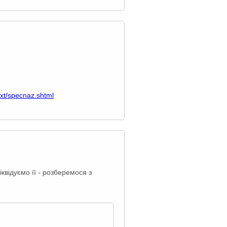
/txt/specnaz.shtml
іквідуємо її - розберемося з