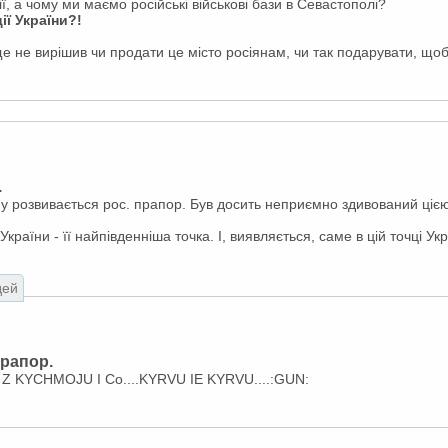
, а чому ми маємо російські військові бази в Севастополі?
ї України?!
ще не вирiшив чи продати це мiсто росiянам, чи так подарувати, що
.
у розвивається рос. прапор. Був досить неприємно здивований ціє
країни - її найпівденніша точка. І, виявляється, саме в цій точці У
дей
прапор.
 KYCHMOJU I Co....KYRVU IE KYRVU....:GUN: