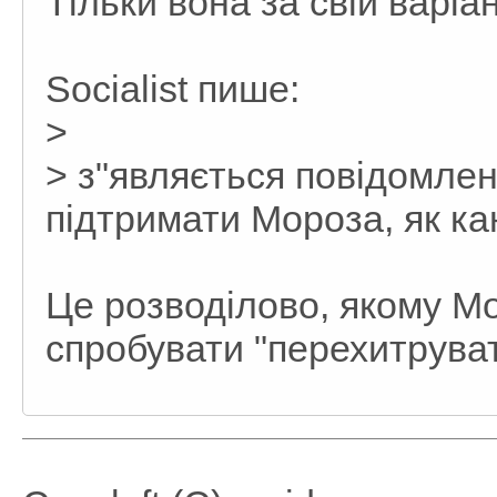
Тільки вона за свій варіан
Socialist пише:
>
> з"являється повідомлен
підтримати Мороза, як ка
Це розводілово, якому Мо
спробувати "перехитрува