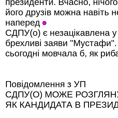
президенти. Вчасно, нічог
його друзів можна навіть н
наперед
СДПУ(о) є незацікавлена у
брехливі заяви "Мустафи".
сьогодні мовчала б, як риба
Повідомлення з УП
СДПУ(О) МОЖЕ РОЗГЛЯ
ЯК КАНДИДАТА В ПРЕЗИ