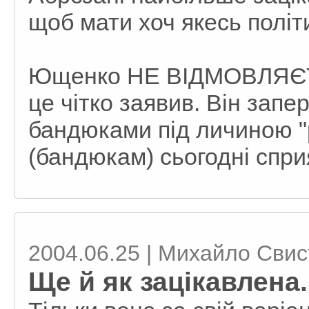
щоб мати хоч якесь політ
Ющенко НЕ ВІДМОВЛЯЄТЬС
це чітко заявив. Він зап
бандюками під личиною "
(бандюкам) сьогодні спри
2004.06.25 | Михайло Сви
Ще й як зацікавлена.