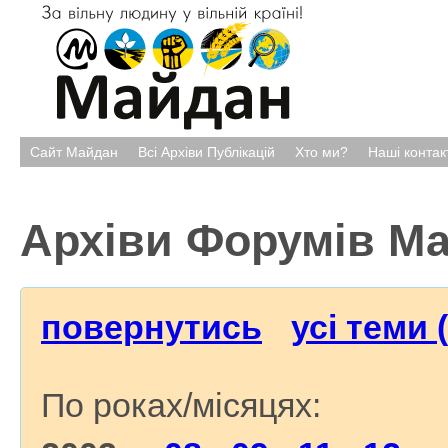
Сайт Майдан
Всі Архіви Публікацій
Хто ми?
Наші контак
Архіви Форумів М
повернутись
усі теми 
По роках/місяцях: