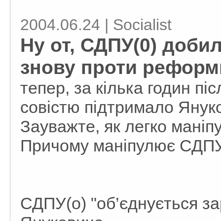
2004.06.24 | Socialist
Ну от, СДПУ(0) доби
знову проти реформи
тепер, за кілька годин пі
совістю підтримало Янук
Зауважте, як легко мані
Причому маніпулює СДПУ
СДПУ(о) "об’єднується з