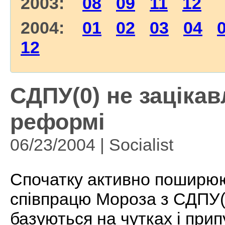
2003:
08
09
11
12
2004:
01
02
03
04
12
СДПУ(0) не зацікав
реформі
06/23/2004 | Socialist
Спочатку активно поширюю
співпрацю Мороза з СДПУ(о
базуються на чутках і при