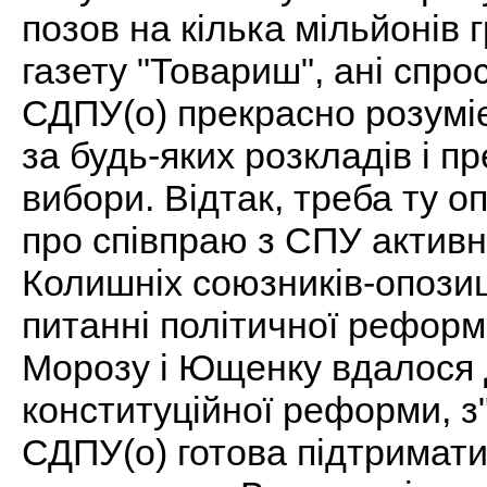
позов на кілька мільйонів 
газету "Товариш", ані спро
СДПУ(о) прекрасно розуміє
за будь-яких розкладів і п
вибори. Відтак, треба ту о
про співпраю з СПУ актив
Колишніх союзників-опозиц
питанні політичної реформи
Морозу і Ющенку вдалося 
конституційної реформи, з
СДПУ(о) готова підтримати