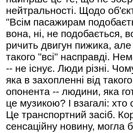
нейтральності. Щодо об'єкт
"Всім пасажирам подобаєть
вона, ні, не подобається, в
ричить двигун пижика, але
такого "всі" насправді. Нем
-- не існує. Люди різні. Чо
яка в захопленні від таког
опонента -- людини, яка го
це музикою? І взагалі: хто
Це транспортний засіб. Ко
сенсаційну новину, могла 