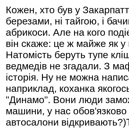
Кожен, хто був у Закарпатті
березами, ні тайгою, і бач
абрикоси. Але на кого поді
він скаже: це ж майже як у на
Натомість беруть тупе кліш
ведмедів не згадали. З м
історія. Ну не можна напи
наприклад, коханка якогос
"Динамо". Вони люди заможні
машини, у нас обов'язково 
автосалони відкривають?)Т