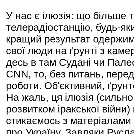
У нас є ілюзія: що більше т
телерадіостанцію, будь-як
кращий результат одержим
свої люди на ґрунті з кам
десь в там Судані чи Пале
СNN, то, без питань, пере
роботи. Об'єктивний, ґрунт
На жаль, ця ілюзія (сильно
розвитком іракської війни)
стикаємось з матеріалами п
про Україну. Завдяки Русла