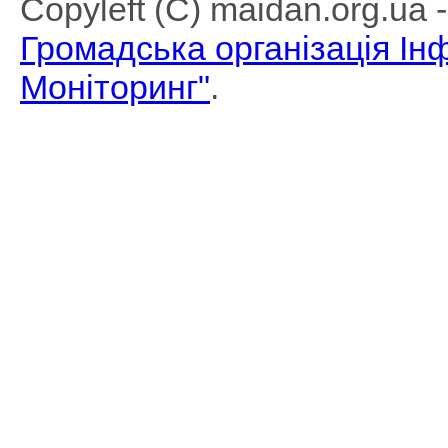
Copyleft (C) maidan.org.ua
Громадська організація І
Моніторинг"
.