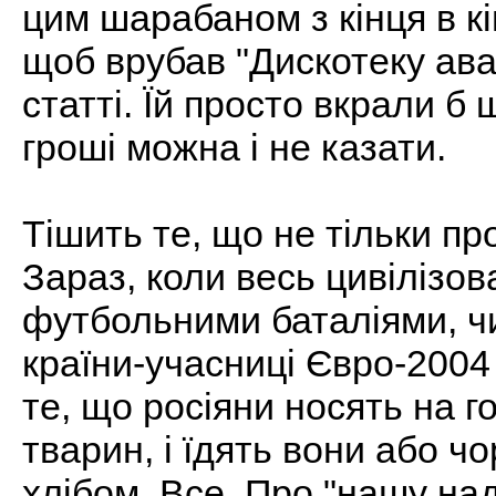
цим шарабаном з кінця в кі
щоб врубав "Дискотеку аварі
статті. Їй просто вкрали 
гроші можна і не казати.
Тішить те, що не тільки пр
Зараз, коли весь цивілізов
футбольними баталіями, чи
країни-учасниці Євро-2004 
те, що росіяни носять на г
тварин, і їдять вони або чо
хлібом. Все. Про "нашу наді