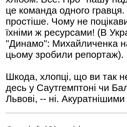
це команда одного гравця.
простіше. Чому не поцікав
їхніми ж ресурсами! (В Укра
"Динамо": Михайличенка на
цьому зробили репортаж).
Шкода, хлопці, що ви так 
десь у Саутгемптоні чи Бал
Львові, -- ні. Акуратнішими