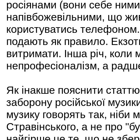
росіянами (вони себе ними
напівбожевільними, що живу
користуватись телефоном.
подають як правило. Екзот
витримати. Інша річ, коли 
непрофесіоналізм, а радше
Як інакше пояснити статтю
заборону російської музик
музику говорять так, ніби 
Стравінського, а не про "б
найгірше це те, що не збер