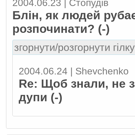
2004.06.23 | Стопудів
Блін, як людей руба
розпочинати? (-)
згорнути/розгорнути гілку
2004.06.24 | Shevchenko
Re: Щоб знали, не 
дупи (-)