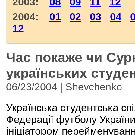
2003:
08
09
11
12
2004:
01
02
03
04
12
Час покаже чи Сурк
українських студен
06/23/2004 | Shevchenko
Українська студентська сп
Федерації футболу України
ініціатором перейменуван