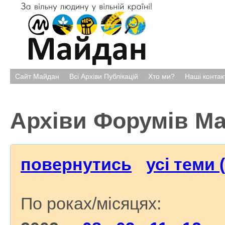
Сайт Майдан
Всі Архіви Публікацій
Хто ми?
Наші контак
Архіви Форумів М
повернутись
усі теми 
По роках/місяцях: