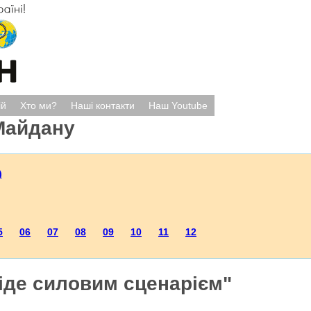
ій
Хто ми?
Наші контакти
Наш Youtube
Майдану
)
5
06
07
08
09
10
11
12
іде силовим сценарієм"