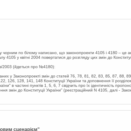
у чорним по білому написано, що законопроекти 4105 і 4180 – це ан
лу 4105 у квітні 2004 повертатися до розгляду цих змін до Конститу
в/2003 (йдеться про №4180):
их у Законопроекті змін до статей 76, 78, 81, 82, 83, 85, 87, 88, 89,
 122, 126, 128, 141, 148 Конституції України та доповнення її розділ
аїни" в частині пунктів 1, 5, 6, 7 свідчить про їх ідентичність проп
ння змін до Конституції України" (реєстраційний N 4105, далі - Зако
ловим сценарієм"