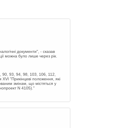
алогічні документи", - сказав
ції можна було лише через рік.
 90, 93, 94, 98, 103, 106, 112,
ом XVI "Прикінцеві положення, які
онованим змінам, що містяться у
нопроект N 4105)."