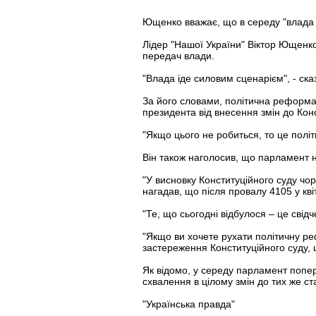
Ющенко вважає, що в середу "влада 
Лідер "Нашої України" Віктор Ющенк
передач влади.
"Влада іде силовим сценарієм", - ск
За його словами, політична реформа 
президента від внесення змін до Конс
"Якщо цього не робиться, то це полі
Він також наголосив, що парламент 
"У висновку Конституційного суду чо
нагадав, що після провалу 4105 у кві
"Те, що сьогодні відбулося – це свід
"Якщо ви хочете рухати політичну ре
застереження Конституційного суду, щ
Як відомо, у середу парламент попер
схвалення в цілому змін до тих же ст
"Українська правда"