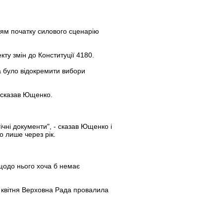
ням початку силового сценарію
ту змін до Конституції 4180.
ба було відокремити вибори
- сказав Ющенко.
чні документи", - сказав Ющенко і
о лише через рік.
 щодо нього хоча б немає
8 квітня Верховна Рада провалила