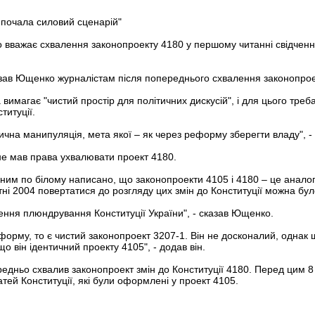
почала силовий сценарій"
о вважає схвалення законопроекту 4180 у першому читанні свідчен
азав Ющенко журналістам після попереднього схвалення законопроек
вимагає "чистий простір для політичних дискусій", і для цього тре
титуції.
тична манипуляція, мета якої – як через реформу зберегти владу", 
не мав права ухвалювати проект 4180.
рним по білому написано, що законопроекти 4105 і 4180 – це аналогі
тні 2004 повертатися до розгляду цих змін до Конституції можна бул
чення плюндрування Конституції України", - сказав Ющенко.
форму, то є чистий законопроект 3207-1. Він не досконалий, однак
о він ідентичний проекту 4105", - додав він.
едньо схвалив законопроект змін до Конституції 4180. Перед цим 
атей Конституції, які були оформлені у проект 4105.