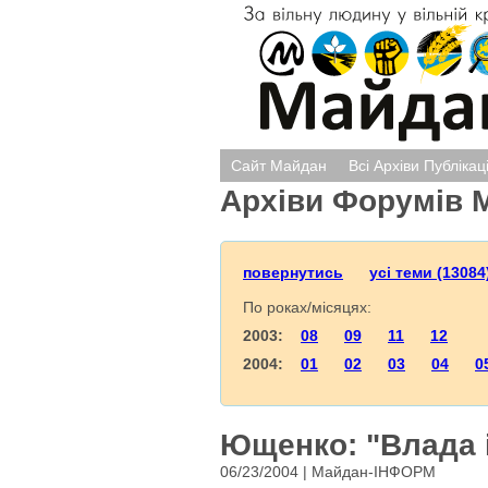
Сайт Майдан
Всі Архіви Публікац
Архіви Форумів 
повернутись
усі теми (13084
По роках/місяцях:
2003:
08
09
11
12
2004:
01
02
03
04
0
Ющенко: "Влада 
06/23/2004 | Майдан-ІНФОРМ