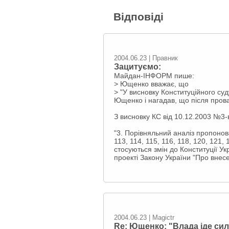
Відповіді
2004.06.23 | Правник
Зацитуємо:
Майдан-ІНФОРМ пише:
> Ющенко вважає, що
> "У висновку Конституційного суд
Ющенко і нагадав, що після прова
З висновку КС від 10.12.2003 №3-
"3. Порівняльний аналіз пропонован
113, 114, 115, 116, 118, 120, 121,
стосуються змін до Конституції Укр
проекті Закону України "Про внесе
2004.06.23 | Magictr
Re: Ющенко: "Влада іде си