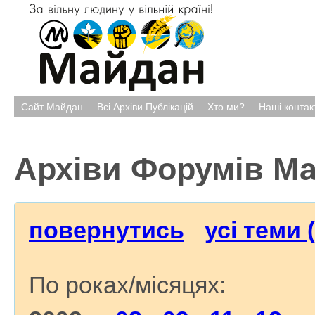
Сайт Майдан
Всі Архіви Публікацій
Хто ми?
Наші контак
Архіви Форумів М
повернутись
усі теми 
По роках/місяцях: