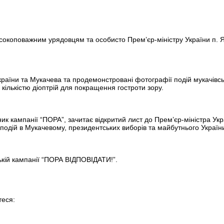
сокоповажним урядовцям та особисто Прем’єр-міністру України п. Я
 України та Мукачева та продемонстровані фотографії подій мукачівсь
кількістю діоптрій для покращення гостроти зору.
к кампанії “ПОРА”, зачитає відкритий лист до Прем’єр-міністра Ук
подій в Мукачевому, президентських виборів та майбутнього Україн
ькій кампанії “ПОРА ВІДПОВІДАТИ!”.
теся: