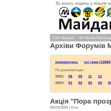
Сайт Майдан
Всі Архіви Публікац
Архіви Форумів 
повернутись
усі теми (13084
По роках/місяцях:
2003:
08
09
11
12
2004:
01
02
03
04
0
Акція "Пора проз
06/23/2004 | Gruz