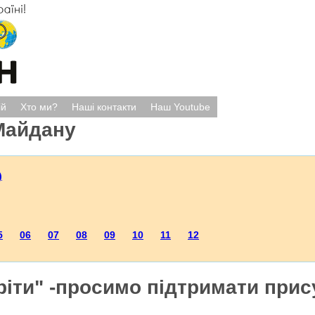
ій
Хто ми?
Наші контакти
Наш Youtube
Майдану
)
5
06
07
08
09
10
11
12
ріти" -просимо підтримати прис