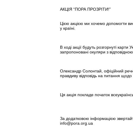
АКЦІЯ “ПОРА ПРОЗРІТИ!”
Цією акцією ми хочемо допомогти ви
у країні.
В ході акції будуть розгорнуті карти
запропоновані окуляри з відповідною 
Олександр Солонтай, офіційний речни
правдиву відповідь на питання щодо 
Ця акція покладе початок всеукраїнс
За додатковою інформацією звертай
info@pora.org.ua