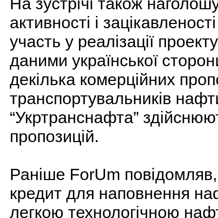
На зустрічі також наголош
активності і зацікавленості
участь у реалізації проект
даними української сторон
декілька комерційних проп
транспортувальників нафти
“Укртранснафта” здійснюют
пропозицій.
Раніше ForUm повідомляв,
кредит для наповнення н
легкою технологічною наф