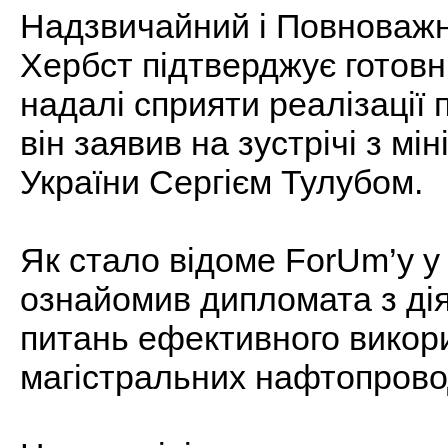
Надзвичайний і Повноважн
Хербст підтверджує готовн
надалі сприяти реалізації 
він заявив на зустрічі з мі
України Сергієм Тулубом.
Як стало відоме ForUm’у у 
ознайомив дипломата з діял
питань ефективного викор
магістральних нафтопрово