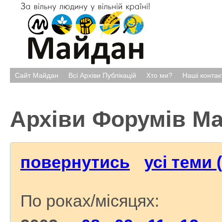
Сайт Майдан
Всі Архіви Публікацій
Хто ми?
Наші контак
Архіви Форумів М
повернутись
усі теми 
По роках/місяцях: