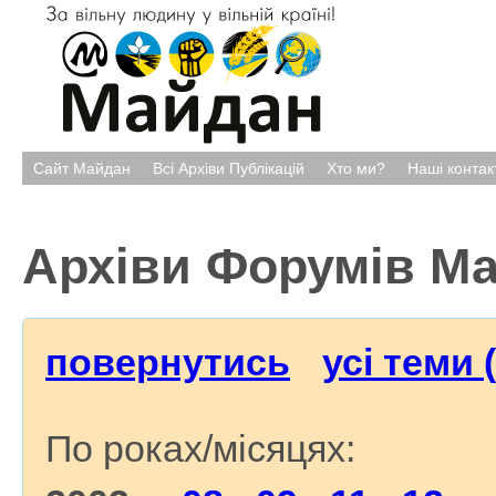
Сайт Майдан
Всі Архіви Публікацій
Хто ми?
Наші контак
Архіви Форумів М
повернутись
усі теми 
По роках/місяцях: