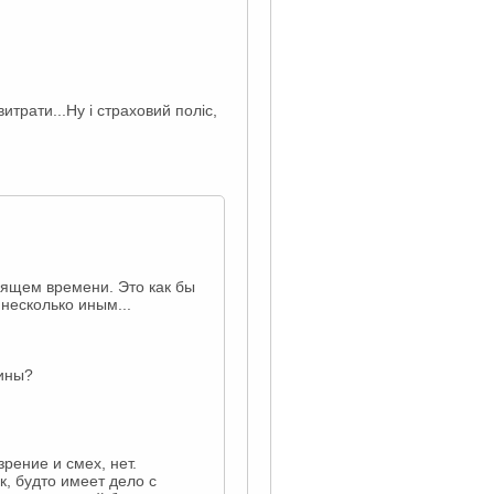
итрати...Ну і страховий поліс,
тоящем времени. Это как бы
несколько иным...
аины?
рение и смех, нет.
к, будто имеет дело с