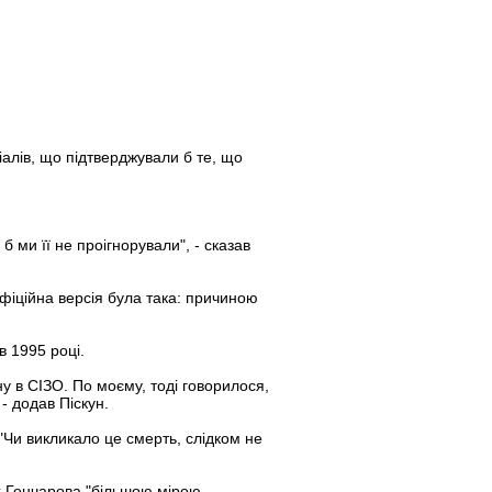
алів, що підтверджували б те, що
б ми її не проігнорували", - сказав
офіційна версія була така: причиною
в 1995 році.
у в СІЗО. По моєму, тоді говорилося,
- додав Піскун.
"Чи викликало це смерть, слідком не
ах Гончарова "більшою мірою