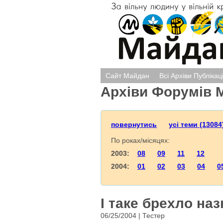
Сайт Майдан
Всі Архіви Публікац
Архіви Форумів 
повернутись
усі теми (13084
По роках/місяцях:
2003:
08
09
11
12
2004:
01
02
03
04
0
І таке брехло на
06/25/2004 | Тестер