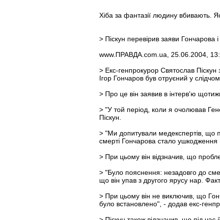
Хіба за фантазії людину вбивають. Я
> Піскун перевірив заяви Гончарова 
www.ПРАВДА.com.ua, 25.06.2004, 13
> Екс-генпрокурор Святослав Піскун 
Ігор Гончаров був отруєний у слідчому
> Про це він заявив в інтерв'ю щотиж
> "У той період, коли я очолював Ген
Піскун.
> "Ми допитували медекспертів, що п
смерті Гончарова стало ушкодження вн
> При цьому він відзначив, що пробл
> "Було пояснення: незадовго до сме
що він упав з другого ярусу нар. Фак
> При цьому він не виключив, що Гон
було встановлено", - додав екс-генп
> Піскун також відзначив, що під ча