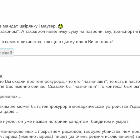
 мандат, шкірянку і маузер.
а законом". А також хоч невеличку суму на патрони, їжу, транспортні в
 з самого дитинства, так що в цьому плані Ви не праві!
овідей
а
о Вы скзали про генпрокурора, что его "назначают", то есть в нас
я Вас именно сейчас. Сказали бы "назначили", то контекст был бы 
временах...
 каким же может быть генпрокурор в монархическом устройстве Укр
м царю...
е нужно, он уже назван историей ьандитом, бандитом и умрет.
омандировочных с покрытием расходов, так хуже убийства, чем през
я лирика (именно лирика) пишет (за очень редким исключением) та