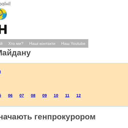
ій
Хто ми?
Наші контакти
Наш Youtube
Майдану
)
5
06
07
08
09
10
11
12
значають генпрокурором