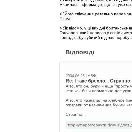
містилась інформація, що він уже оз
> "Його свідчення ретельно перевіряли
Піскун.
> Як відомо, у ці вихідні британське
Гончаров, який написав у своїх листа
Гонгадзе, був убитий під час перебу
Відповіді
2004.06.25 | АВФ
Re: І таке брехло... Странн
А то, что он, будучи еще "прост
-это как-бы и нормально для укр
А то, что назначал на хлебное ме
ожидали от назначенца Кучмы чес
Странно...
згорнути/розгорнути гілку відпові