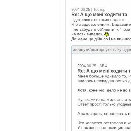
2004.06.25 | Тестер
Re: А що мені ходити та
відстрілювати таких падлюк.
Я б з задоволенням. Видавайте
І не забудьте об"явити їх "поз
на всяк випадок.
До мене це дійшло і не вийшло
згорнути/розгорнути гілку відп
2004.06.25 | АВФ
Re: А що мені ходити т
Мнея больше удивило то, чт
явилось неожиданностью дл
Хотя, конечно, дело не во 
Ну, скажите на милость, а
Ответ прост: только угодны
А каков царь, спрашивать н
Что касается отстрелов и к
У нас же вся оппозиционна