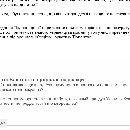
вучував на допитах."
ся, і було встановлено, що він вигадав деякі епізоди. Їх не існувал
 видання "Індепендент" оприлюднило витік матеріалів з Генпрокурату
х про причетність вищого керівництва країни, у тому числі президен
вання під арештом ін'єкцією наркотику Тіопентал
о, что Вас только прорвало на реакци
ым" подгавкивающим под Азаровым врал и направо и налево и в пре
аинского генпрокурора?
сто генпрокурора его ни кто-нибуть, а главный правдун Украины Ку
тности, непредвзятости и благородства?
дей