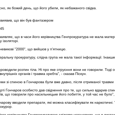
сно, як божий день, що його убили, як небажаного свідка.
і виявив, що він був фантазером
:45
заявляє, що в часи його керівництва Генпрокуратура не мала матері
 ізоляторі.
невикові "2000", що вийшов у п'ятницю.
еральну прокуратуру, слідча група не мала такої інформації. Інакше 
роводили розтин тіла. Ні про яке отруєння вони не говорили. Тоді 
утрішніх органів і травма хребта", - сказав Піскун.
еми зі спиною в Гончарова були вже давно, після отриманої травми 
рті Гончаров особисто дав свідчення про те, що сильно вдарив спин
тів, що говорили про насильницьке його побиття, у той час не було", 
чарову вводили препарати, які можна класифікувати як наркотичні. 
рокурор.
с його керівництва Генпрокуратурою слідство установило, що в лист