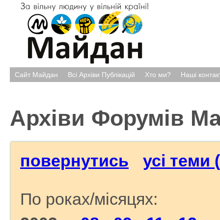
Сайт Майдан
Всі Архіви Публікацій
Хто ми?
Наші контак
Архіви Форумів М
повернутись
усі теми 
По роках/місяцях: