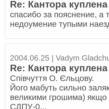
Re: Кантора куплен
спасибо за пояснение, а
недоумение тупыми наезд
2004.06.25 | Vadym Gladch
Re: Кантора куплен
Співчуття О. Єльцову.
Його мабуть сильно заля
великими грошима) якщо 
СДПУ-0...