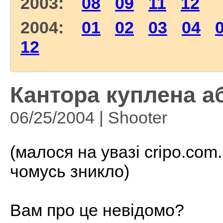
2003:
08
09
11
12
2004:
01
02
03
04
12
Кантора куплена а
06/25/2004 | Shooter
(малося на увазі cripo.com
чомусь зникло)
Вам про це невідомо?