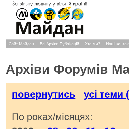
Сайт Майдан
Всі Архіви Публікацій
Хто ми?
Наші контак
Архіви Форумів М
повернутись
усі теми 
По роках/місяцях: