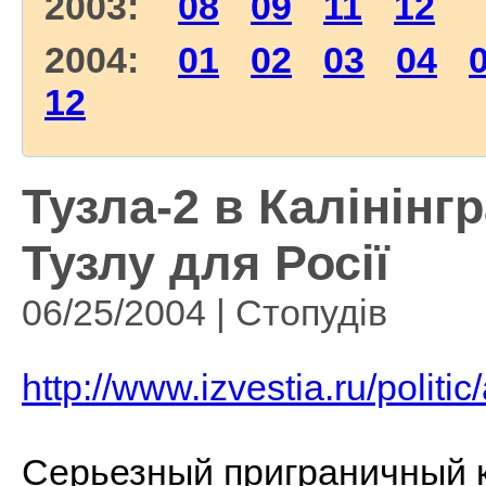
2003:
08
09
11
12
2004:
01
02
03
04
12
Тузла-2 в Калінінг
Тузлу для Росії
06/25/2004 | Стопудів
http://www.izvestia.ru/politi
Серьезный приграничный к