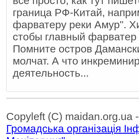
все просто, как тут пише
граница РФ-Китай, напри
фарватеру реки Амур". Х
стобы главный фарватер 
Помните остров Даманск
молчат. А что инкремини
деятельность...
Copyleft (C) maidan.org.ua
Громадська організація І