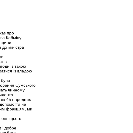
каз про
ва Кабміну.
мщини.
 до міністра
ди.
атів
годні з такою
ратися із владою
 було
творення Сумського
ічать чинному
зидента
 як 45 народних
 допомогти не
ним фракціям, ми
шенні цього
є і добре
щає його