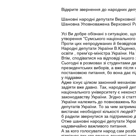
Відкрите звернення до народних депу
Шановні народні депутати Верховної
Шановна Уповноважена Верховної Ра
Усі Ви добре обізнані з ситуацією, щ
утворення "Сумського національного 
Проти цих непродуманих й безвідпов
Народні депутати України В.Ющенко, 
освіти , прем'єр-міністра України. Н
Втім, сподіватися на відповіді іншог
Сьогодні в розмовах зі студентами д
президентських виборів, а вже після 
постановкою питання, бо вона дає пі
у піддавки.
Адже існує цілком законний механізм,
задіяти вже давно. Так, народний де
національного університету є неконст
законодавству України. Згідно зі стат
України належить до повноважень Ко
депутатів України. То за чим затрим
вистачає необхідної кількості людей
б радили звернутися за підтримкою д
Отже шановні народні депутати Украї
надзвичайно важливого питання.
А за кого голосувати народ сам розбер
відрізняє тих хто прагне дешевої поп