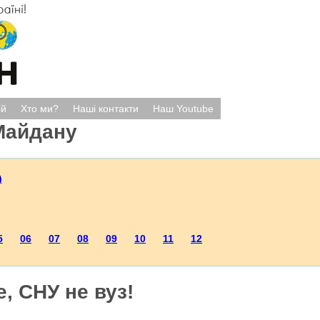
ій
Хто ми?
Наші контакти
Наш Youtube
Майдану
)
5
06
07
08
09
10
11
12
, СНУ не вуз!