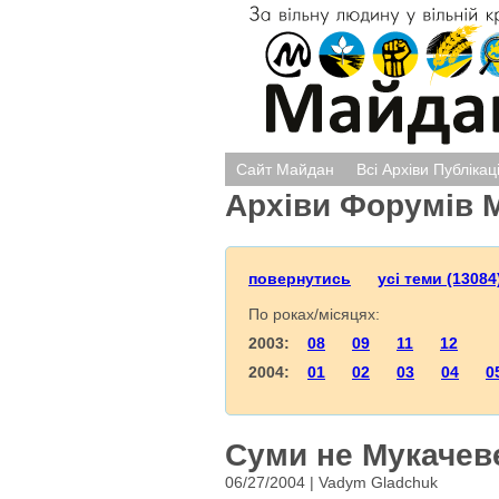
Сайт Майдан
Всі Архіви Публікац
Архіви Форумів 
повернутись
усі теми (13084
По роках/місяцях:
2003:
08
09
11
12
2004:
01
02
03
04
0
Суми не Мукачеве
06/27/2004 | Vadym Gladchuk