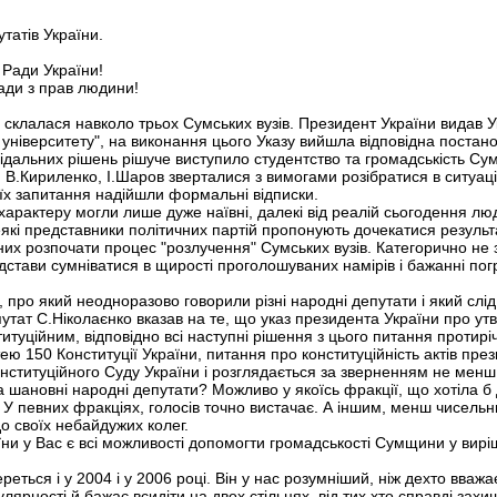
татів України.
 Ради України!
ди з прав людини!
о склалася навколо трьох Сумських вузів. Президент України видав У
університету", на виконання цього Указу вийшла відповідна постано
ідальних рішень рішуче виступило студентство та громадськість Су
В.Кириленко, І.Шаров зверталися з вимогами розібратися в ситуації
а їх запитання надійшли формальні відписки.
о характеру могли лише дуже наївні, далекі від реалій сьогодення лю
еякі представники політичних партій пропонують дочекатися результ
них розпочати процес "розлучення" Сумських вузів. Категорично не з
дстави сумніватися в щирості проголошуваних намірів і бажанні пог
 про який неодноразово говорили різні народні депутати і який слід
путат С.Ніколаєнко вказав на те, що указ президента України про у
итуційним, відповідно всі наступні рішення з цього питання протир
тею 150 Конституції України, питання про конституційність актів пре
нституційного Суду України і розглядається за зверненням не менш
ка шановні народні депутати? Можливо у якоїсь фракції, що хотіла б
? У певних фракціях, голосів точно вистачає. А іншим, менш чисель
о своїх небайдужих колег.
ни у Вас є всі можливості допомогти громадськості Сумщини у вирі
еться і у 2004 і у 2006 році. Він у нас розумніший, ніж дехто вважа
улярності й бажає всидіти на двох стільцях, від тих хто справді захи