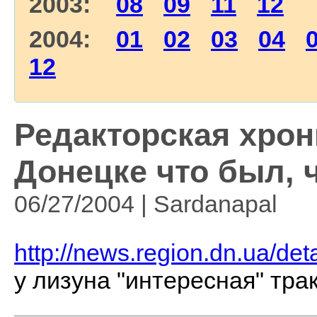
2003:
08
09
11
12
2004:
01
02
03
04
12
Редакторская хрон
Донецке что был, ч
06/27/2004 | Sardanapal
http://news.region.dn.ua/det
у лизуна "интересная" тра