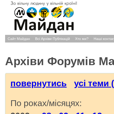
Сайт Майдан
Всі Архіви Публікацій
Хто ми?
Наші контак
Архіви Форумів М
повернутись
усі теми 
По роках/місяцях: