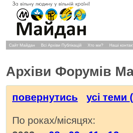
Сайт Майдан
Всі Архіви Публікацій
Хто ми?
Наші контак
Архіви Форумів М
повернутись
усі теми 
По роках/місяцях: