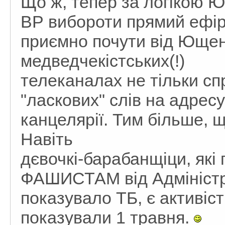
Що ж, тепер за логікою 
ВР вибороти прямий ефір
приємно почути від Ющен
медведчекістських(!)
телеканалах не тільки спр
"ласкових" слів на адрес
канцелярії. Тим більше, щ
Навіть
дєвочкі-барабанщіци, як
ФАШИСТАМ від Адміністра
показувало ТБ, є активіст
показували 1 травня.