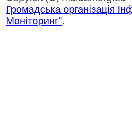
Громадська організація І
Моніторинг"
.