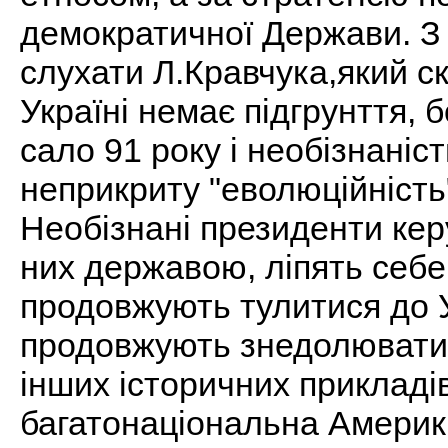
демократичної Держави. З 
слухати Л.Кравчука,який с
Україні немає підгрунття, 
сало 91 року і необізнаніс
неприкриту "еволюційність
Необізнані президенти ке
них державою, ліпять себе
продовжують тулитися до У
продовжують знедолювати у
інших історичних прикладів
багатонаціональна Америк