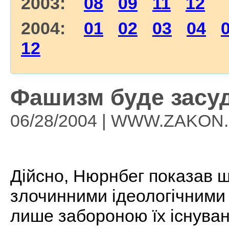
2003:
08
09
11
12
2004:
01
02
03
04
12
Фашизм буде засу
06/28/2004 | WWW.ZAKON
Дійсно, Нюрнбег показав 
злочинними ідеологічними 
лише забороною їх існуван