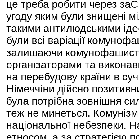
це треба робити через заС
угоду яким були знищені м
такими антилюдськими іде
були всі варіації комуноф
залишаючи комунофашистсь
організаторами та викона
на перебудову країни в су
Німеччіни дійсно позитивн
була потрібна зовнішня сил
теж не минеться. Комунізм
національної небезпеки. Н
етносом, а за стратегією 