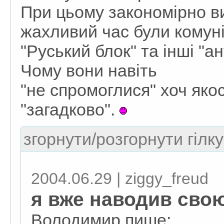
При цьому закономірно ви
жахливий час були комуні
"Руський блок" та інші "а
Чому вони навіть
"не спромоглися" хоч яко
"загадково".
згорнути/розгорнути гілку
2004.06.29 | ziggy_freud
я вже наводив свою
Володимир пише: