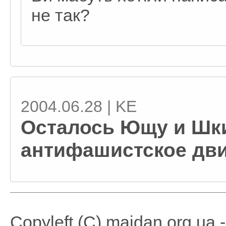
не так?
2004.06.28 | KE
Осталось Ющу и Шк
антифашистское движ
Copyleft (C) maidan.org.ua