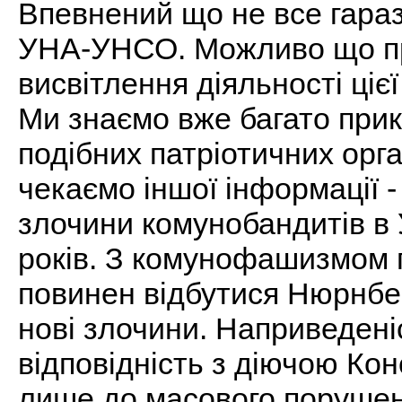
Впевнений що не все гараз
УНА-УНСО. Можливо що пр
висвітлення діяльності ціє
Ми знаємо вже багато прик
подібних патріотичних орга
чекаємо іншої інформації -
злочини комунобандитів в У
років. З комунофашизмом п
повинен відбутися Нюрнбе
нові злочини. Наприведені
відповідність з діючою Ко
лише до масового порушен