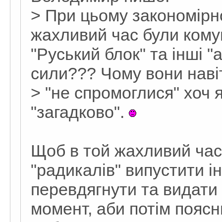
> При цьому закономірно
жахливий час були комун
"Руський блок" та інші "
сили??? Чому вони наві
> "не спромоглися" хоч 
"загадково".
Щоб в той жахливий час
"радикалів" випустити ін
перевдягнути та видати н
момент, аби потім поясн