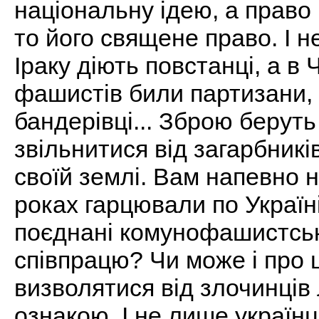
національну ідею, а прав
то його священе право. І н
Іраку діють повстанці, а 
фашистів били партизани, 
бандерівці... Зброю беруть
звільнитися від загарбник
своїй землі. Вам напевно н
роках гарцювали по Україні
поєднані комунофашистсь
співпрацю? Чи може і про 
визволятися від злочинці
ознакою. І не лише українц