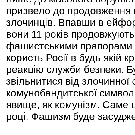
призвело до продовження 
злочинців. Впавши в ейфор
вони 11 років продовжують
фашистськими прапорами ко
користь Росії в будь якій к
реакцію служби безпеки. Б
звільнитися від злочинної 
комунобандитської символік
явище, як комунізм. Саме 
році. Фашизм буде засуджен