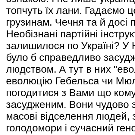
топчуть їх лани. Гадаємо ц
грузинам. Чечня та й досі 
Необізнані партійні інструк
залишилося по Україні? У Н
було б справедливо засуд
людством. А тут в них "ев
еволюцію Гебельса чи Мюл
погодитися з Вами що ко
засудженим. Вони чудово з
масові відселення людей, з
голодомори і сучасний ген