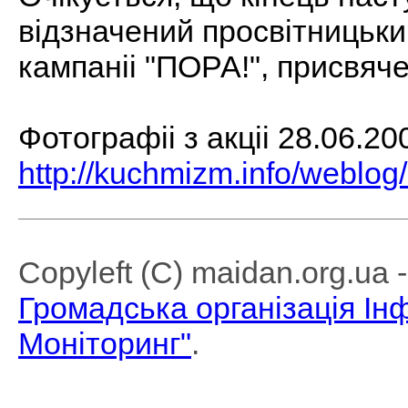
вiдзначений просвiтницьки
кампанii "ПОРА!", присвяч
Фотографii з акцii 28.06.200
http://kuchmizm.info/weblo
Copyleft (C) maidan.org.ua
Громадська організація І
Моніторинг"
.