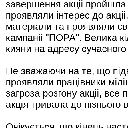
завершення акцii пройшла в
проявляли iнтерес до акцi
матерiали та проявляли св
кампанii "ПОРА". Велика к
кияни на адресу сучасного 
Не зважаючи на те, що пiд
проявляли працiвники мiлiцi
загроза розгону акцii, все 
акцiя тривала до пiзнього 
Очiкується, що кiнець нас