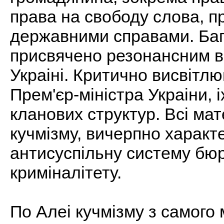
права на свободу слова, п
державними справами. Бага
присвячено резонансним в
Украiнi. Критично висвiтл
Прем'єр-мiнiстра Украiни, i
кланових структур. Всi мат
кучмiзму, вичерпно характ
антисуспiльну систему бюрок
кримiналiтету.
По Алеi кучмiзму з самого м