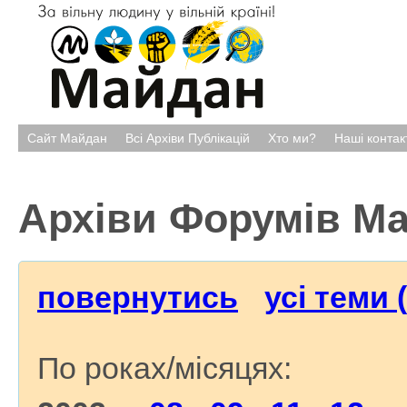
Сайт Майдан
Всі Архіви Публікацій
Хто ми?
Наші контак
Архіви Форумів М
повернутись
усі теми 
По роках/місяцях: