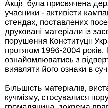
Акцiя була присвячена держ
учасники - активiсти кампан
стендах, поставлених пос
друкованi матерiали iз зас
порушення Конституцii Укр
протягом 1996-2004 рокiв.
ознайомлюватись з вiдвер
виявляти його ознаки в суча
Бiльшiсть матерiалiв, вис
кучмiзму, стосувалися пор
громадянина, зокрема прав