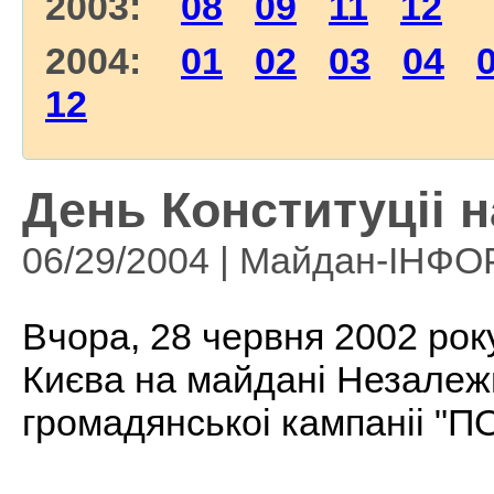
2003:
08
09
11
12
2004:
01
02
03
04
12
День Конституцii н
06/29/2004 | Майдан-ІНФ
Bчора, 28 червня 2002 року
Києва на майданi Незалежн
громадянськоi кампанii "ПО