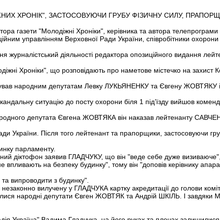
НИХ ХРОНІК", ЗАСТОСОВУЮЧИ ГРУБУ ФІЗИЧНУ СИЛУ, ПРАПОР
тора газети "Молодіжні Хроніки", керівника та автора телепрограми
йним управлінням Верховної Ради України, співробітники охорони
ня журналістський діяльності редактора опозиційного видання л
одіжні Хроніки", що розповідають про наметове містечко на захист К
нував народним депутатам Левку ЛУКЬЯНЕНКУ та Євгену ЖОВТЯКУ і 
скандальну ситуацію до посту охорони біля 1 під’їзду вийшов комен
народного депутата Євгена ЖОВТЯКА він наказав лейтенанту САВЧ
ади України. Після того лейтенант та прапорщики, застосовуючи гр
динку парламенту.
ний діктофон заявив ГЛАДЧУКУ, що він "веде себе дуже визиваюче",
 впливають на безпеку будинку", тому він "доповів керівнику апар
я та випроводити з будинку".
и незаконно вилучену у ГЛАДЧУКА картку акредитації до голови коміт
ися народні депутати Євген ЖОВТЯК та Андрій ШКІЛЬ. І завдяки
ія Україна" Вадима Гладчука, на його руках та плечах залишилися с