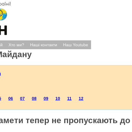
ій
Хто ми?
Наші контакти
Наш Youtube
Майдану
)
5
06
07
08
09
10
11
12
намети тепер не пропускають д