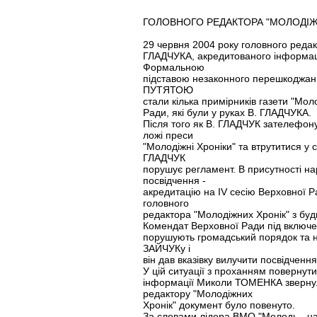
ГОЛОВНОГО РЕДАКТОРА "МОЛОДІЖ
29 червня 2004 року головного редак
ГЛАДЧУКА, акредитованого інформаці
Формальною
підставою незаконного перешкоджан
ПУТЯТОЮ
стали кілька примірників газети "Мол
Ради, які були у руках В. ГЛАДЧУКА.
Після того як В. ГЛАДЧУК зателефо
ложі преси
"Молодіжні Хроніки" та втрутитися у 
ГЛАДЧУК
порушує регламент. В присутності 
посвідчення -
акредитацію на ІV сесію Верховної Р
головного
редактора "Молодіжних Хронік" з бу
Комендат Верховної Ради під включе
порушують громадський порядок та не
ЗАЙЧУКу і
він дав вказівку вилучити посвідченн
У цій ситуації з проханням повернут
інформації Миколи ТОМЕНКА звернул
редактору "Молодіжних
Хронік" документ було повенуто.
За словами лідера ВМО "Молодь - над