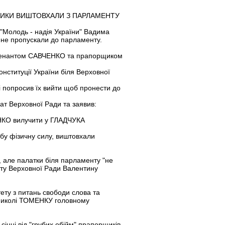
ЩИКИ ВИШТОВХАЛИ З ПАРЛАМЕНТУ
 "Молодь - надія України" Вадима
 не пропускали до парламенту.
ейтенантом САВЧЕНКО та прапорщиком
онституції України біля Верховної
попросив їх вийти щоб пронести до
дат Верховної Ради та заявив:
ЕНКО вилучити у ГЛАДЧУКА
убу фізичну силу, виштовхали
 але палатки біля парламенту "не
ату Верховної Ради Валентину
ету з питань свободи слова та
 Миколі ТОМЕНКУ головному
інці від "грубих обійм" прапорщиків.