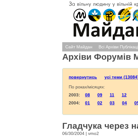
Сайт Майдан
Всі Архіви Публікац
Архіви Форумів 
повернутись
усі теми (13084
По роках/місяцях:
2003:
08
09
11
12
2004:
01
02
03
04
0
Гладчука через 
06/30/2004 | vmo2