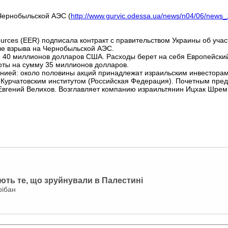
 Чернобыльской АЭС (
http://www.gurvic.odessa.ua/news/n04/06/news
urces (EER) подписала контракт с правительством Украины об уча
ле взрыва на Чернобыльской АЭС.
- 40 миллионов долларов США. Расходы берет на себя Европейски
оты на сумму 35 миллионов долларов.
ией: около половины акций принадлежат израильским инвесторам,
 Курчатовским институтом (Российская Федерация). Почетным пре
 Евгений Велихов. Возглавляет компанию израильтянин Ицхак Шрем
ють те, що зруйнували в Палестині
рібан