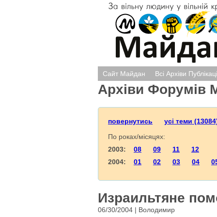
Сайт Майдан
Всі Архіви Публікац
Архіви Форумів 
повернутись
усі теми (13084
По роках/місяцях:
2003:
08
09
11
12
2004:
01
02
03
04
0
Израильтяне пом
06/30/2004 | Володимир