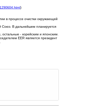
_1290604.html
)
стии в процессе очистки окружающей
й Союз. В дальнейшем планируется
 остальные - корейским и японским.
дседателем EER является президент
.