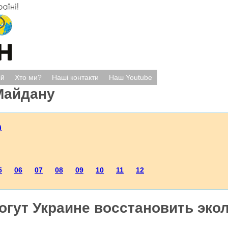
ій
Хто ми?
Наші контакти
Наш Youtube
Майдану
)
5
06
07
08
09
10
11
12
огут Украине восстановить эко