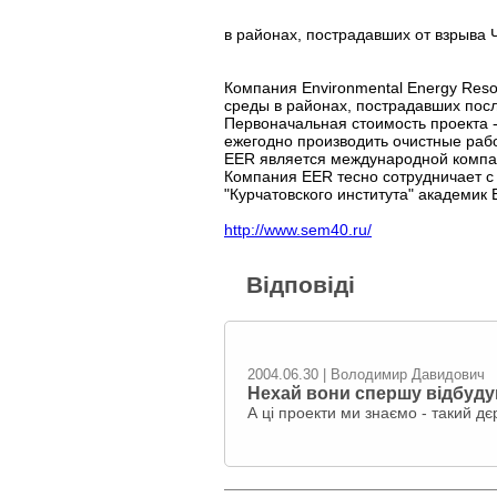
в районах, пострадавших от взрыва
Компания Environmental Energy Reso
среды в районах, пострадавших пос
Первоначальная стоимость проекта 
ежегодно производить очистные раб
EER является международной компан
Компания EER тесно сотрудничает с
"Курчатовского института" академик
http://www.sem40.ru/
Відповіді
2004.06.30 | Володимир Давидович
Нехай вони спершу відбуду
А ці проекти ми знаємо - такий дє