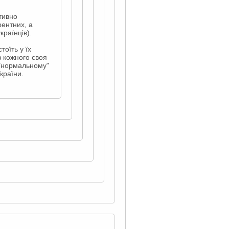
ктивно
ентних, а
країнців).
тоїть у їх
в кожного своя
 "нормальному"
країни.