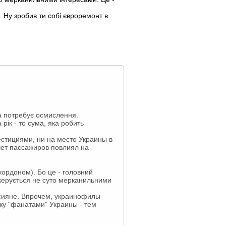
і. Ну зробив ти собі євроремонт в
ка потребує осмислення.
 рік - то сума, яка робить
естициями, ни на место Украины в
чет пассажиров повлиял на
ордоном). Бо це - головний
ий керується не суто мерканильними
ссияне. Впрочем, украинофилы
ику "фанатами" Украины - тем