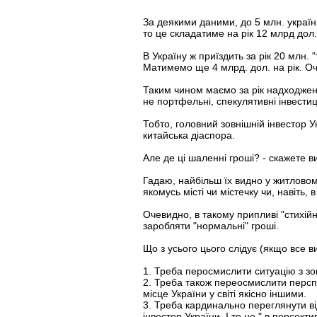
За деякими даними, до 5 млн. украї
то це складатиме на рік 12 млрд дол.
В Україну ж приїздить за рік 20 млн
Матимемо ще 4 млрд. дол. на рік. Оче
Таким чином маємо за рік надходження
не портфельні, спекулятивні інвестиці
Тобто, головний зовнішній інвестор У
китайська діаспора.
Але де ці шаленні гроші? - скажете 
Гадаю, найбільш їх видно у житловому
якомусь місті чи містечку чи, навіть,
Очевидно, в такому припливі "стихійн
заробляти "нормальні" гроші.
Що з усього цього слідує (якщо все 
1. Треба перосмислити ситуацію з зов
2. Треба також переосмислити перспект
місце України у світі якісно іншими.
3. Треба кардинально переглянути в
інвестор України. І то не " в персект