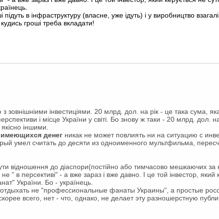
країнець.
ші підуть в інфраструктуру (власне, уже ідуть) і у виробництво взагал
і кудись гроші треба вкладати!
з зовнішніими інвестиціями. 20 млрд. дол. на рік - це така сума, я
спективи і місце України у світі. Бо знову ж таки - 20 млрд. дол. на
і якісно іншими.
 имеющихся денег
никак не может повлиять ни на ситуацию с инв
оторый умел считать до десяти из одноименного мультфильма, перес
ути відношення до діаспори(постійно або тимчасово мешкаючих за к
о не " в персективі" - а вже зараз і вже давно. І це той інвестор, як
ат" України. Бо - українець.
т отдыхать не "профессиональные фанаты Украины", а простые ро
скорее всего, нет - что, однако, не делает эту разношерстную публ