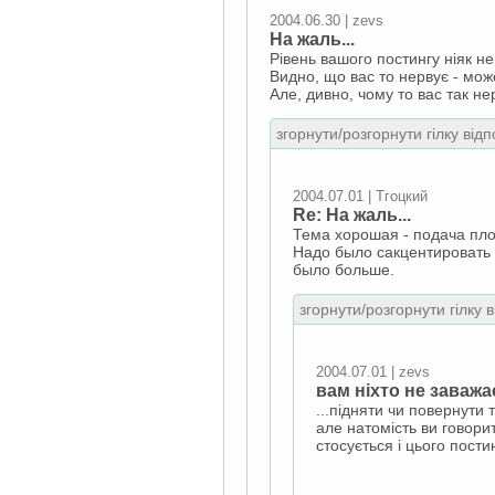
2004.06.30 | zevs
На жаль...
Рівень вашого постингу ніяк не
Видно, що вас то нервує - може
Але, дивно, чому то вас так не
згорнути/розгорнути гілку відп
2004.07.01 | Тгоцкий
Re: На жаль...
Тема хорошая - подача пло
Надо было сакцентировать в
было больше.
згорнути/розгорнути гілку 
2004.07.01 | zevs
вам ніхто не заважає
...підняти чи повернути 
але натомість ви говорит
стосується і цього постин