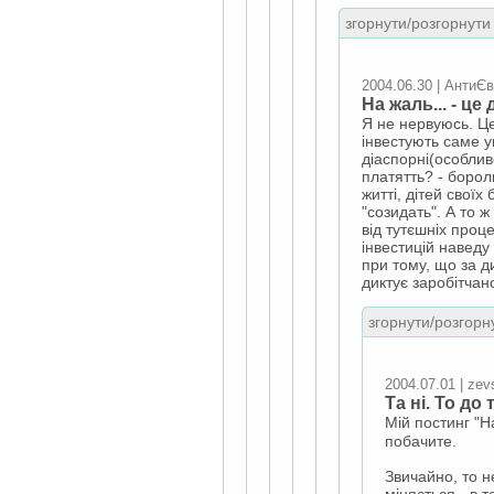
згорнути/розгорнути 
2004.06.30 | АнтиЄ
На жаль... - це
Я не нервуюсь. Це
інвестують саме ук
діаспорні(особлив
платятть? - борол
житті, дітей свої
"созидать". А то 
від тутєшніх проц
інвестицій наведу 
при тому, що за д
диктує заробітчан
згорнути/розгорну
2004.07.01 | zev
Та ні. То до
Мій постинг "Н
побачите.
Звичайно, то н
міняється - в т