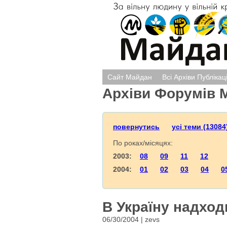
Сайт Майдан
Всі Архіви Публікац
Архіви Форумів 
повернутись
усі теми (13084
По роках/місяцях:
2003:
08
09
11
12
2004:
01
02
03
04
0
В Україну надход
06/30/2004 | zevs