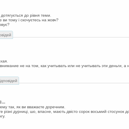
 дотягується до рівня теми.
 ви тому і скочуєтесь на жовч?
рвує?
овідей
хая.
нимание не на том, как учитывать или не учитывать эти деньги, а н
відповідей
...
тему так, як ви вважаєте доречним.
е різні дурниці, шо, власне, мають двісто сорок восьмий стосунок до
гу.