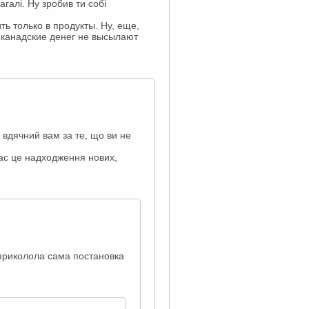
агалі. Ну зробив ти собі
 только в продукты. Ну, еще,
и канадские денег не высылают
о вдячний вам за те, що ви не
 нас це надходження нових,
 приколола сама постановка