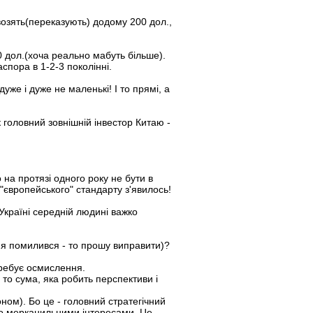
озять(переказують) додому 200 дол.,
0 дол.(хоча реально мабуть більше).
спора в 1-2-3 поколінні.
уже і дуже не маленькі! І то прямі, а
к головний зовнішній інвестор Китаю -
 на протязі одного року не бути в
ь "європейського" стандарту з'явилось!
 Україні середній людині важко
о я помилився - то прошу виправити)?
требує осмислення.
- то сума, яка робить перспективи і
ом). Бо це - головний стратегічний
суто мерканильними інтересами. Це -