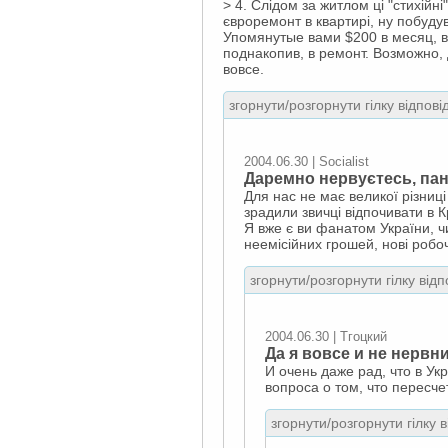
> 4. Слідом за житлом ці "стихійні
євроремонт в квартирі, ну побудув
Упомянутые вами $200 в месяц, в
поднакопив, в ремонт. Возможно,
вовсе.
згорнути/розгорнути гілку відпові
2004.06.30 | Socialist
Даремно нервуєтесь, пан
Для нас не має великої різниці
зрадили звичці відпочивати в К
Я вже є ви фанатом України, чи
неемісійних грошей, нові робоч
згорнути/розгорнути гілку відп
2004.06.30 | Тгоцкий
Да я вовсе и не нервн
И очень даже рад, что в У
вопроса о том, что пересчет
згорнути/розгорнути гілку 