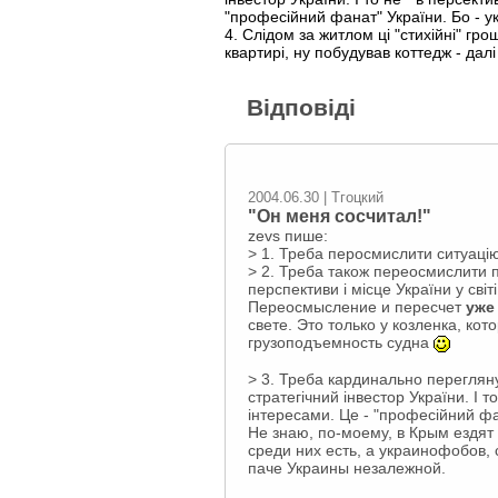
"професійний фанат" України. Бо - у
4. Слідом за житлом ці "стихійні" гро
квартирі, ну побудував коттедж - дал
Відповіді
2004.06.30 | Тгоцкий
"Он меня сосчитал!"
zevs пише:
> 1. Треба перосмислити ситуацію 
> 2. Треба також переосмислити пер
перспективи і місце України у світ
Переосмысление и пересчет
уже
свете. Это только у козленка, к
грузоподъемность судна
> 3. Треба кардинально переглян
стратегічний інвестор України. І т
інтересами. Це - "професійний фан
Не знаю, по-моему, в Крым ездя
среди них есть, а украинофобов, 
паче Украины незалежной.