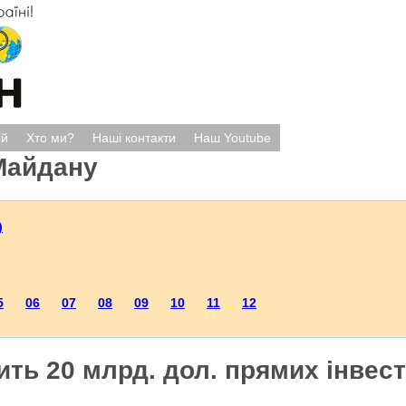
ій
Хто ми?
Наші контакти
Наш Youtube
Майдану
)
5
06
07
08
09
10
11
12
ить 20 млрд. дол. прямих інвест