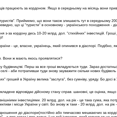
нців працюють за кордоном. Якщо в середньому на місяць вони прив
. "туристів". Приймемо, що вони також злишають тут в середньому 20
видно, що ці "туристи" в основному - українського походження - діа
 з-за кордону десь 10-20 млрд. дол. "стихійних" інвестицій. Гроші д
ї!
країни - це, власне, українець, який опинився в діаспорі. Подібно, я
ви. Вони ж мають якось проявлятися?
 будівництві. Перш за все гроші вкладуються туди. Зараз достатньо
 в селі - аби потрапивши туди знову зауважити скільки нових будівел
их" грошей в Україну велика "заслуга", без сумніву, уряду. Бо досі в
викладене відповідає дійсному стану справ. шановні, це оцінка, якщ
нішніими інвестиціями. 20 млрд. дол. на рік - це така сума, яка по
иви і місце України у світі. Бо знову ж таки - 20 млрд. дол. на рік 
ідношення до діаспори(постійно або тимчасово мешкаючих за кордон
иві" - а вже зараз і вже давно. І це той інвестор, який керується не 