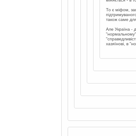
То є міфом, за
підтримуваног
також саме для
Але Україна - д
"нормальному" 
"справедливіст
хазяїнові, в "