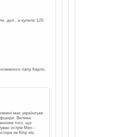
н. дол., а купило 125
.
іноземного папу Карло,
ноземні має українське
 офшори. Велика
дченням того, що
уває острів Мен -
стора як Кіпр etc.