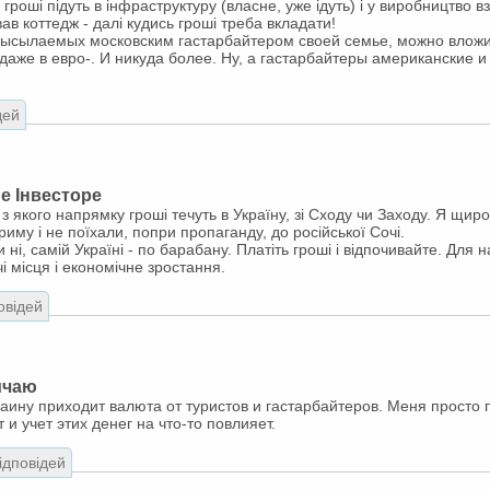
" гроші підуть в інфраструктуру (власне, уже ідуть) і у виробництво вз
ав коттедж - далі кудись гроші треба вкладати!
ысылаемых московским гастарбайтером своей семье, можно вложить
 даже в евро-. И никуда более. Ну, а гастарбайтеры американские 
дей
е Інвесторе
 з якого напрямку гроші течуть в Україну, зі Сходу чи Заходу. Я щир
риму і не поїхали, попри пропаганду, до російської Сочі.
 ні, самій Україні - по барабану. Платіть гроші і відпочивайте. Для
і місця і економічне зростання.
овідей
ичаю
краину приходит валюта от туристов и гастарбайтеров. Меня просто
 и учет этих денег на что-то повлияет.
відповідей