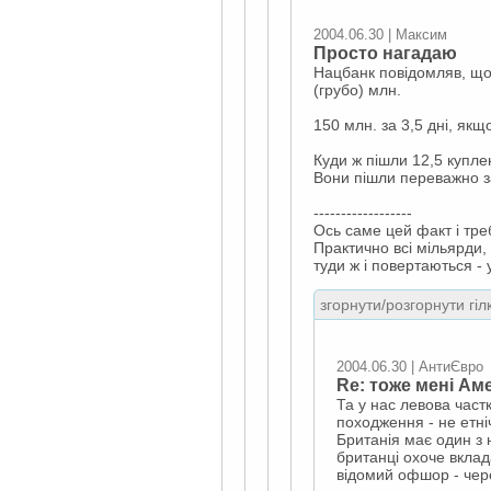
2004.06.30 | Максим
Просто нагадаю
Нацбанк повідомляв, що 
(грубо) млн.
150 млн. за 3,5 дні, як
Куди ж пішли 12,5 купле
Вони пішли переважно з
------------------
Ось саме цей факт і тр
Практично всі мільярди,
туди ж і повертаються -
згорнути/розгорнути гіл
2004.06.30 | АнтиЄвро
Re: тоже мені Ам
Та у нас левова частк
походження - не етні
Британія має один з 
британці охоче вклад
відомий офшор - через