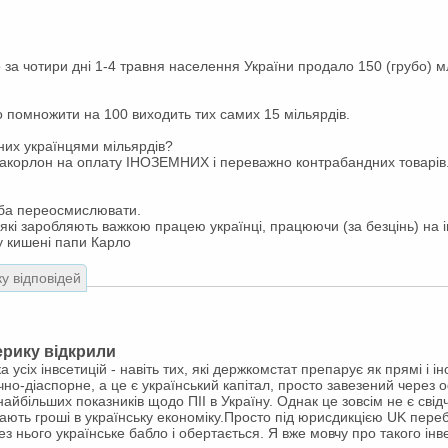
за чотири дні 1-4 травня населення України продало 150 (грубо) мл
що помножити на 100 виходить тих самих 15 мільярдів.
них українцями мільярдів?
акорлон на оплату ІНОЗЕМНИХ і переважно контрабандних товарів
еба переосмислювати.
 які заробляють важкою працею українці, працюючи (за безцінь) на 
 у кишені папи Карло
ку відповідей
ерику відкрили
а усіх інвсетицій - навіть тих, які держкомстат препарує як прямі і і
чно-діаспорне, а це є український капітал, просто завезений через
найбільших показників щодо ПІІ в Україну. Однак це зовсім не є сві
ають гроші в українську економіку.Просто під юрисдикцією UK переб
 нього українське бабло і обертається. Я вже мовчу про такого інве