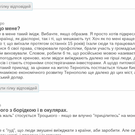
гілку відповідей
вро
 до мене?
 в мене такий імідж. Вибачте, якщо образив. Я просто хотів підкрес
раїнці, як діаспорні, так і ті, що мешкають тут. Хоч як по мені краще 
о т, що виїхали протягом останніх 15 років) їхали сюди та працювал
ися б свої права, створювали профспілки, брали участь у громадсь
х би виховували. Словом, робили б те, що російською мовою називає
ж погодьтеся хреново, коли звідси виїжджають далеко не гірші люди,
есів і стають сторнніми спостерігачами-інвесторами. А щодо питомої 
такий приклад: за цінами на житло Тернопіль постпається тільки Києв
инамікою економічного розвитку Тернополю ще далеко до цих міст, 
ський долар.
ти гілку відповідей
s
 того з борідкою і в окулярах.
а жаль" стосується Троцького - якщо ви влучно "прицілитесь" на мон
е є "гуд", що люди змушені виїжджати з країни, аби заробити. Але си
ому числі, і дякуючи і їх горшам.