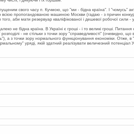
пущеним свого часу п. Кучмою, що "ми - бідна країна". І "чомусь" а
о всією пропогандованою машиною Москви (гадаю - з причин конкур
 того, аби мати резервуар кваліфікованої і дешевої робочої сили - у
алеко не бідна країна. В Україні є гроші - і то великі гроші. Питання с
розподілі - не стільки з точки зору "справедливості" (очевидно, що 
ь"), а з точки зору нормального функціонування економіки. Отже, в
нормальному" уряді, якій здатний реалізувати величезний потенціал У