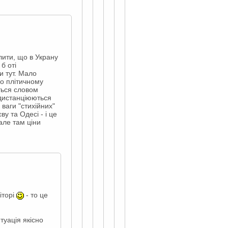
лити, що в Украну
б оті
и тут. Мало
ко плітичному
ться словом
 дистанціюються
ваги "стихійних"
у та Одесі - і це
але там ціни
іторі
- то це
туація якісно