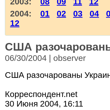
2003:
08
09
11
12
2004:
01
02
03
04
12
США разочарованы
06/30/2004 | observer
США разочарованы Украи
Корреспондент.net
30 Июня 2004, 16:11