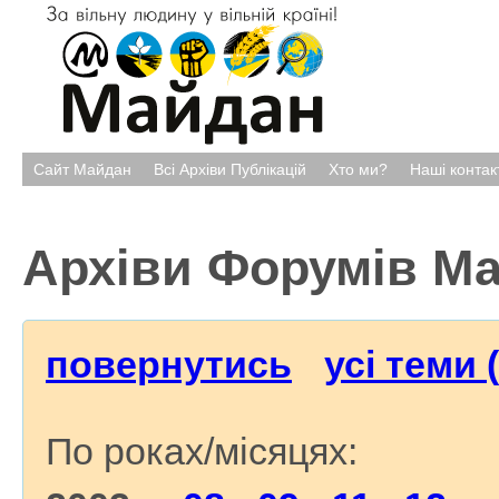
Сайт Майдан
Всі Архіви Публікацій
Хто ми?
Наші контак
Архіви Форумів М
повернутись
усі теми 
По роках/місяцях: