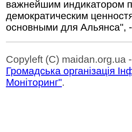
важнейшим индикатором 
демократическим ценностя
основными для Альянса", 
Copyleft (C) maidan.org.ua
Громадська організація І
Моніторинг"
.