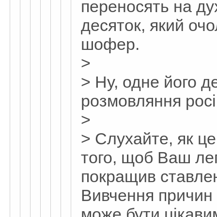
переносять на ду
десяток, який оч
шофер.
>
> Ну, одне його 
розмовляння росі
>
> Слухайте, як це
того, щоб Ваш л
покращив ставле
Вивчення причин 
може бути цікавим