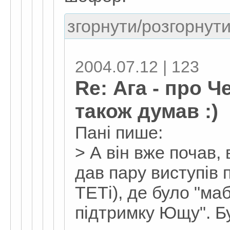
згорнути/розгорнути
2004.07.12 | 123
Re: Ага - про 
також думав :)
Пані пише:
> А він вже почав,
дав пару виступів 
ТЕТі), де було "мабу
підтримку Ющу". Бу