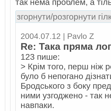
так нема проблем, а тіл
згорнути/розгорнути гіл
2004.07.12 | Pavlo Z
Re: Така пряма лог
123 пише:
> Крім того, перш ніж ро
було б непогано дізнат
Бродського з боку пред
ними узгоджено - так н
навпаки.