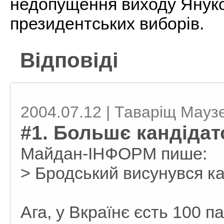
недопущення виходу Януко
президентських виборів.
Відповіді
2004.07.12 | Таваріщ Мауз
#1. Большє кандідато
Майдан-ІНФОРМ пише:
> Бродський висунувся к
Ага, у Вкраїнє єсть 100 па