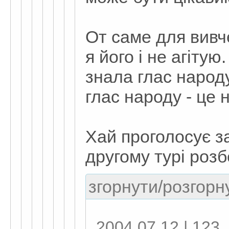
От саме для вивч
я його і не агітую
знала глас наро
глас народу - це
Хай проголосує з
другому турі роз
згорнути/розгорну
2004.07.12 | 123