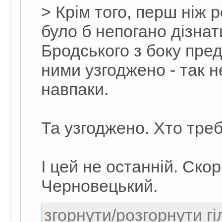
> Крім того, перш ніж ро
було б непогано дізнат
Бродського з боку пред
ними узгоджено - так н
навпаки.
Та узгоджено. Хто треб
І цей не останній. Ско
Черновецький.
згорнути/розгорнути гі