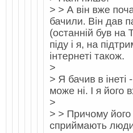
> > А він вже поч
бачили. Він дав п
(останній був на 
піду і я, на підтр
інтернеті також.
>
> Я бачив в інеті 
може ні. І я його 
>
> > Причому його
сприймають люди