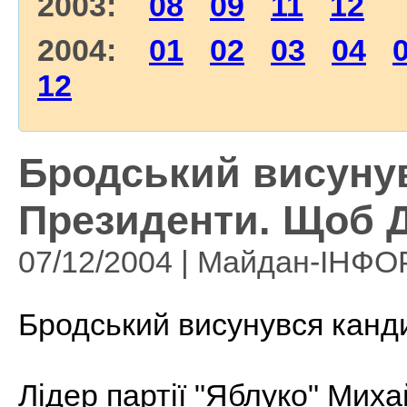
2003:
08
09
11
12
2004:
01
02
03
04
12
Бродський висуну
Президенти. Щоб 
07/12/2004 | Майдан-ІНФ
Бродський висунувся канд
Лідер партії "Яблуко" Мих