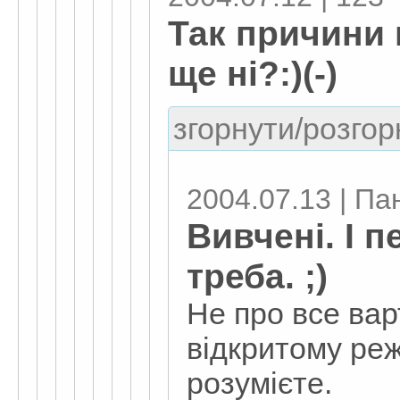
Так причини 
ще ні?:)(-)
згорнути/розгор
2004.07.13 | Па
Вивчені. І п
треба. ;)
Не про все вар
відкритому ре
розумієте.