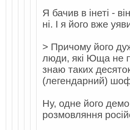
Я бачив в інеті - в
ні. І я його вже уяви
> Причому його д
люди, які Юща не 
знаю таких десяток
(легендарний) шоф
Ну, одне його дем
розмовляння росій