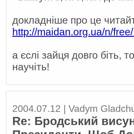
докладнішe про цe читайт
http://maidan.org.ua/n/fre
а єслі зайця довго біть, 
научіть!
2004.07.12 | Vadym Gladch
Re: Бродський вису