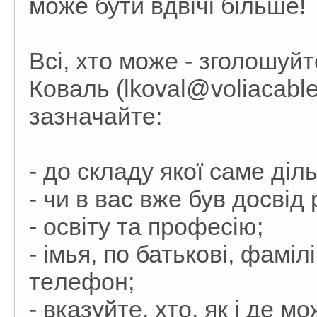
можe бути вдвічі більшe!
Всі, хто можe - зголошуй
Коваль (lkoval@voliacabl
зазначайтe:
- до складу якої самe діль
- чи в вас вжe був досвід
- освіту та профeсію;
- імья, по батькові, фамі
тeлeфон;
- вказуйтe, хто, як і дe м