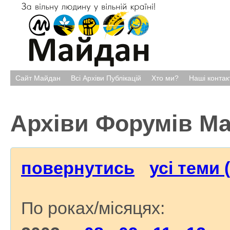
Сайт Майдан
Всі Архіви Публікацій
Хто ми?
Наші контак
Архіви Форумів М
повернутись
усі теми 
По роках/місяцях: