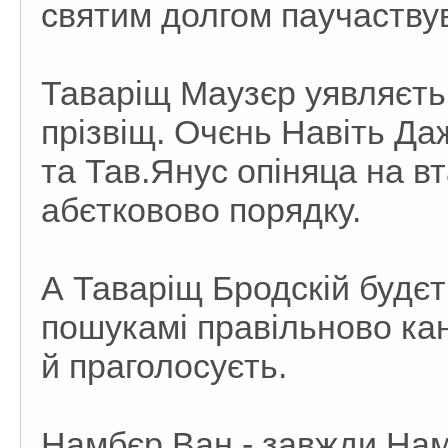
святим долгом паучаствув
Таваріщ Маузєр уявляєть 
прізвіщ. Очєнь Навіть Да
та Тав.Янус опіняца на вт
абєтковово порядку.
А Таваріщ Бродскій будєт
пошукамі правільново ка
й праголосуєть.
Намбєр Ван - завжди Нам