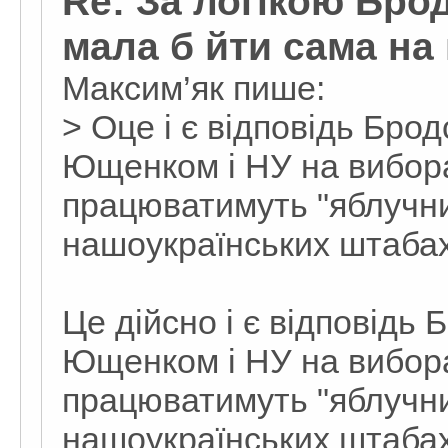
Re: За логікою Бро
мала б йти сама на
Максим’як пише:
> Оце і є відповідь Брод
Ющенком і НУ на виборах
працюватимуть "яблучни
нашоукраїнських штабах
Це дійсно і є відповідь 
Ющенком і НУ на виборах
працюватимуть "яблучни
нашоукраїнських штабах