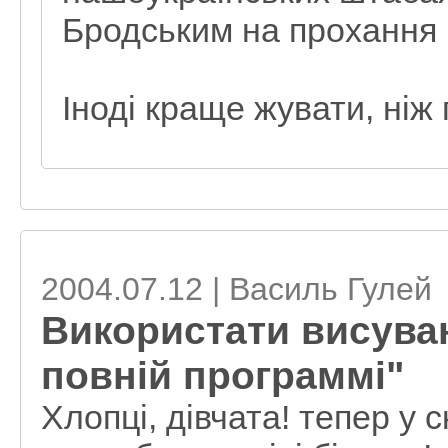
Бродським на прохання
Іноді краще жувати, ніж 
2004.07.12 | Василь Гулeй
Використати висува
повній программі"
Хлопці, дівчата! тeпeр у 