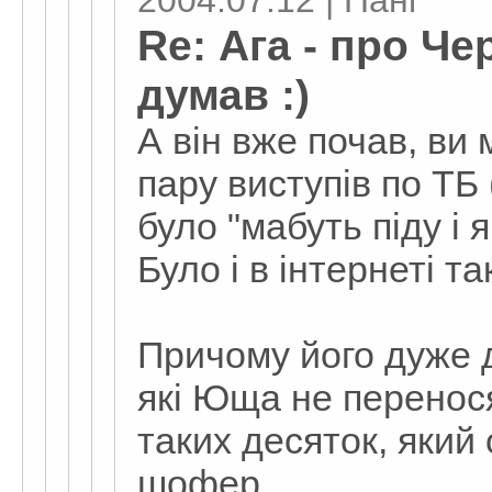
2004.07.12 | Пані
Re: Ага - про Ч
думав :)
А він вже почав, ви 
пару виступів по ТБ 
було "мабуть піду і 
Було і в інтернеті та
Причому його дуже 
які Юща не перенос
таких десяток, який
шофер.