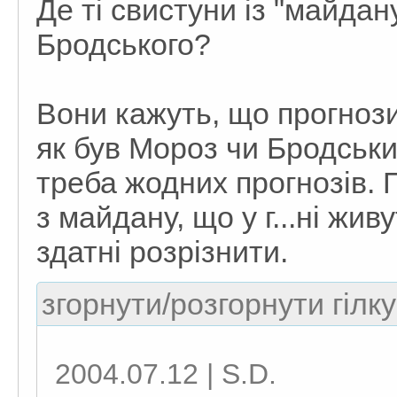
Де ті свистуни із "майдану
Бродського?
Вони кажуть, що прогнози
як був Мороз чи Бродський
треба жодних прогнозів. 
з майдану, що у г...ні жив
здатні розрізнити.
згорнути/розгорнути гілку
2004.07.12 | S.D.