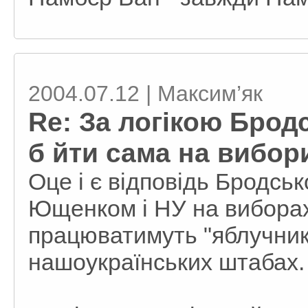
2004.07.12 | Максим’як
Re: За логікою Брод
б йти сама на вибор
Оце і є відповідь Бродськ
Ющенком і НУ на виборах, 
працюватимуть "яблучники
нашоукраїнських штабах.