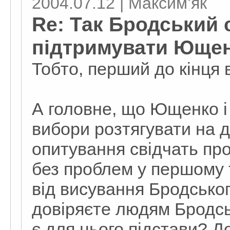
2004.07.12 | Максим’як
Re: Так Бродський с
підтримувати Юще
Тобто, перший до кінця 
А головне, що Ющенко і 
вибори розтягувати на д
опитування свідчать пр
без проблем у першому т
від висування Бродсько
довіряєте людям Бродськ
є для цього підстави? Д