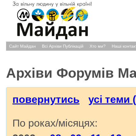
Сайт Майдан
Всі Архіви Публікацій
Хто ми?
Наші контак
Архіви Форумів М
повернутись
усі теми 
По роках/місяцях: