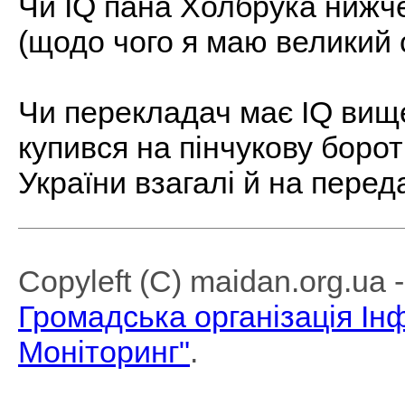
Чи IQ пана Холбрука нижч
(щодо чого я маю великий 
Чи перекладач має IQ вище
купився на пінчукову борот
України взагалі й на пере
Copyleft (C) maidan.org.ua
Громадська організація І
Моніторинг"
.