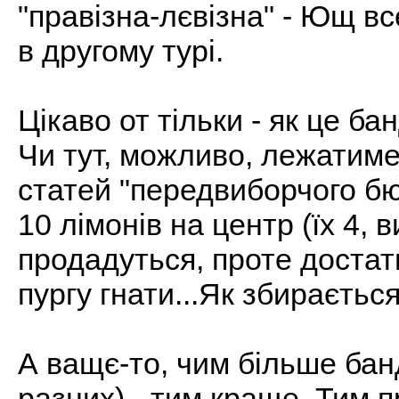
"правізна-лєвізна" - Ющ в
в другому турі.
Цікаво от тільки - як це б
Чи тут, можливо, лежатиме
статей "передвиборчого бю
10 лімонів на центр (їх 4, 
продадуться, проте достат
пургу гнати...Як збираєтьс
А ващє-то, чим більше бан
разних) - тим краще. Тим 