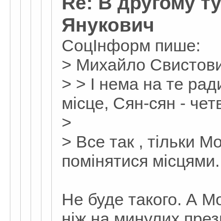
Re: В другому т
Янукович
СоцІнформ пише:
> Михайло Свистов
> > І нема на те ра
місце, Сян-сян - чет
>
> Все так , тільки 
помінятися місцями.
Не буде такого. А 
ніж на минулих през