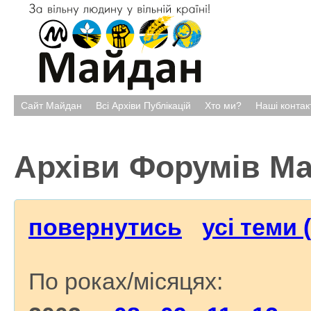
Сайт Майдан
Всі Архіви Публікацій
Хто ми?
Наші контак
Архіви Форумів М
повернутись
усі теми 
По роках/місяцях: