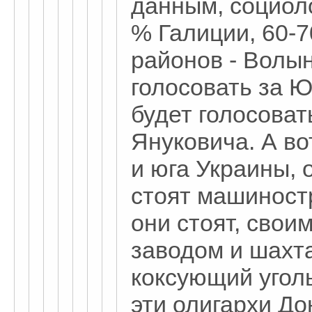
данным, социол
% Галиции, 60-
районов - Волын
голосовать за Ю
будет голосоват
Януковича. А в
и юга Украины, 
стоят машиност
они стоят, свои
заводом и шах
коксующий угол
эти олигархи До