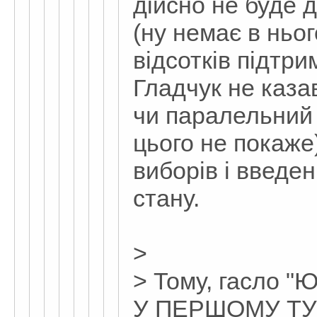
дійсно не буде 
(ну немає в ньо
відсотків підтри
Гладчук не казав
чи паралельний 
цього не покаже
виборів і введе
стану.
>
> Тому, гасло
У ПЕРШОМУ ТУР