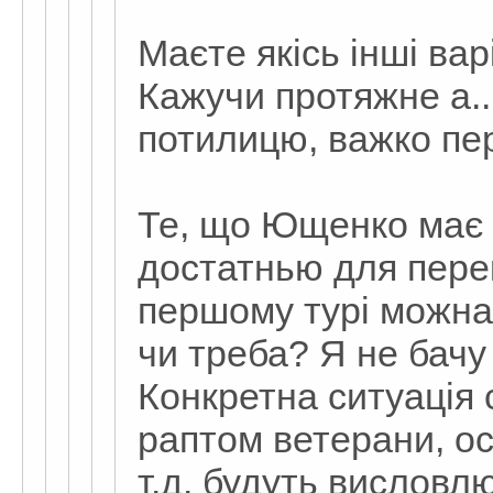
Маєте якісь інші ва
Кажучи протяжне а..
потилицю, важко пе
Те, що Ющенко має п
достатнью для пере
першому турі можна 
чи треба? Я не бачу 
Конкретна ситуація 
раптом ветерани, осв
т.д. будуть висловл