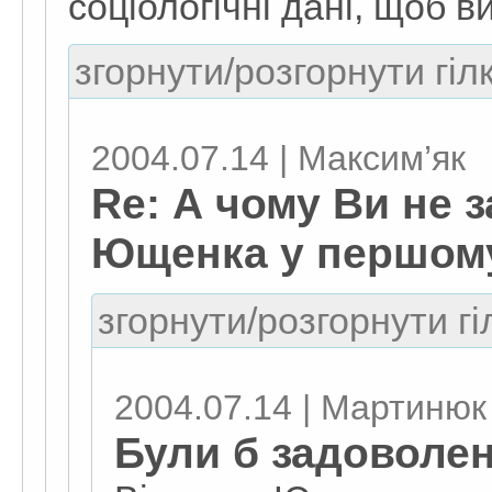
соціологічні дані, щоб в
згорнути/розгорнути гіл
2004.07.14 | Максим’як
Re: А чому Ви не 
Ющенка у першому 
згорнути/розгорнути гі
2004.07.14 | Мартинюк
Були б задоволені 