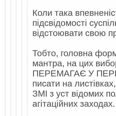
Коли така впевненіс
підсвідомості суспіл
відстоювати свою пр
Тобто, головна фор
мантра, на цих ви
ПЕРЕМАГАЄ У ПЕРШО
писати на листівках
ЗМІ з уст відомих по
агітаційних заходах.