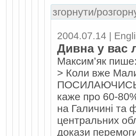
згорнути/розгорну
2004.07.14 | Eng
Дивна у вас 
Максим’як пише
> Коли вже Мал
ПОСИЛАЮЧИСЬ
каже про 60-80
на Галичині та 
центральних обл
докази перемог