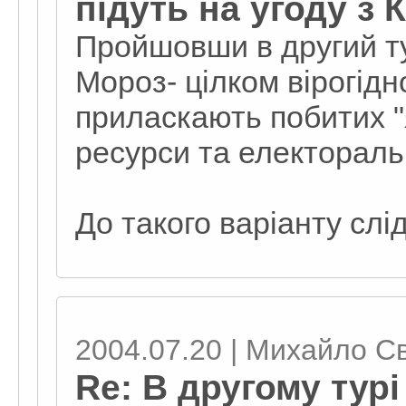
підуть на угоду з
Пройшовши в другий т
Мороз- цілком вірогідн
приласкають побитих "я
ресурси та електораль
До такого варіанту слі
2004.07.20 | Михайло С
Re: В другому тур