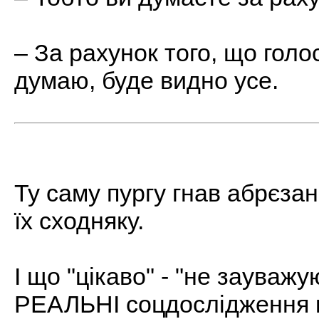
– За рахунок того, що голо
думаю, буде видно усе.
Ту саму пургу гнав абрєзан
їх сходняку.
І що "цікаво" - "не зауважу
РЕАЛЬНІ соцдослідження 