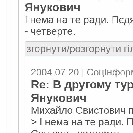
Янукович
І нема на те ради. Пєд
- четверте.
згорнути/розгорнути гі
2004.07.20 | СоцІнфор
Re: В другому ту
Янукович
Михайло Свистович 
> І нема на те ради. 