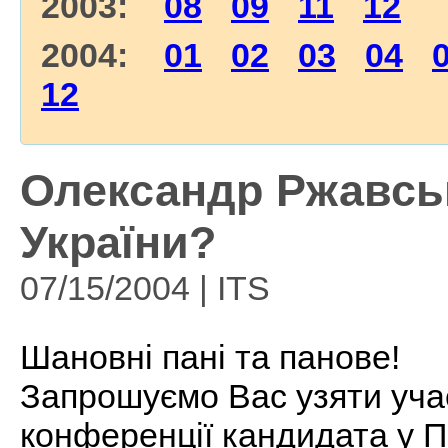
2003:
08
09
11
12
2004:
01
02
03
04
12
Олександр Ржавсь
України?
07/15/2004 | ITS
Шановні пані та панове!
Запрошуємо Вас узяти учас
конференції кандидата у П