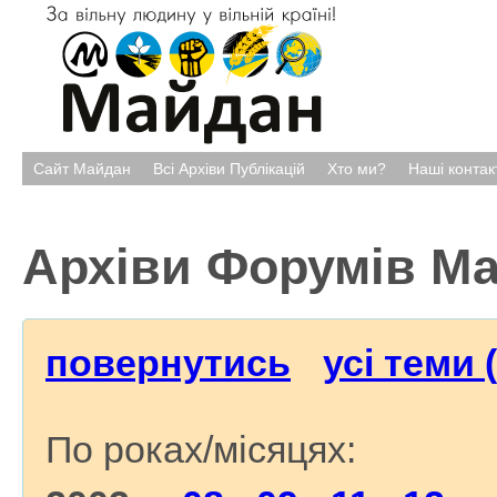
Сайт Майдан
Всі Архіви Публікацій
Хто ми?
Наші контак
Архіви Форумів М
повернутись
усі теми 
По роках/місяцях: