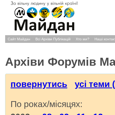
Сайт Майдан
Всі Архіви Публікацій
Хто ми?
Наші контак
Архіви Форумів М
повернутись
усі теми 
По роках/місяцях: