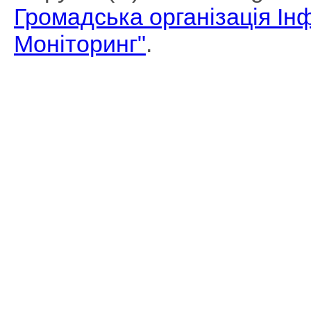
Громадська організація І
Моніторинг"
.