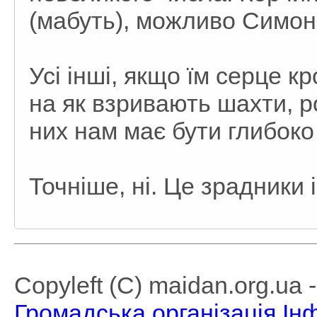
(мабуть), можливо Симон
Усі інші, якщо їм серце к
на як взривають шахти, ро
них нам має бути глибоко
Точніше, ні. Це зрадники 
Copyleft (C) maidan.org.ua
Громадська організація І