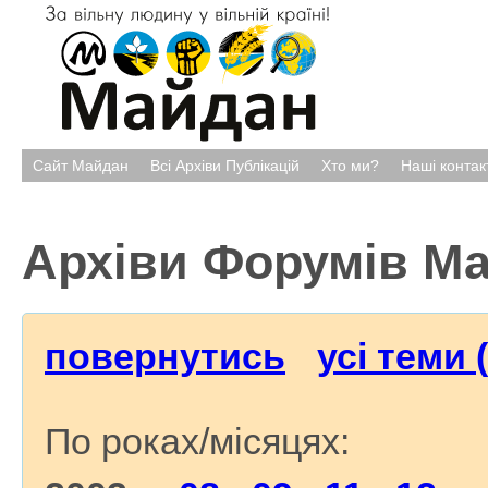
Сайт Майдан
Всі Архіви Публікацій
Хто ми?
Наші контак
Архіви Форумів М
повернутись
усі теми 
По роках/місяцях: