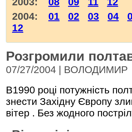
2003:
08
09
11
12
2004:
01
02
03
04
12
Розгромили полта
07/27/2004 | ВОЛОДИМИР
В1990 році потужність пол
знести Західну Європу зли
вітер . Без жодного пострі