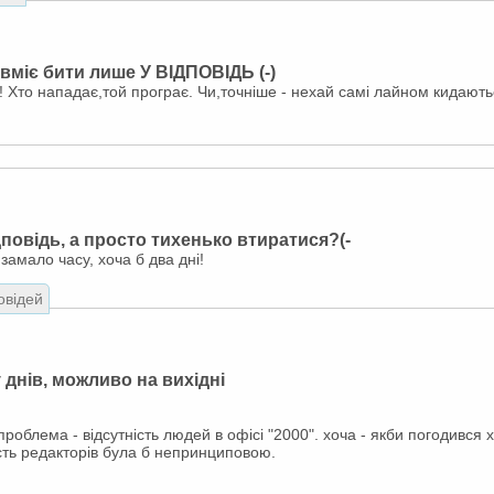
 вміє бити лише У ВІДПОВІДЬ (-)
Хто нападає,той програє. Чи,точніше - нехай самі лайном кидаютьс
дповідь, а просто тихенько втиратися?(-
замало часу, хоча б два дні!
овідей
у днів, можливо на вихідні
роблема - відсутність людей в офісі "2000". хоча - якби погодився 
ість редакторів була б непринциповою.