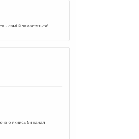
я - самі й замастяться!
хоча б якийсь 5й канал