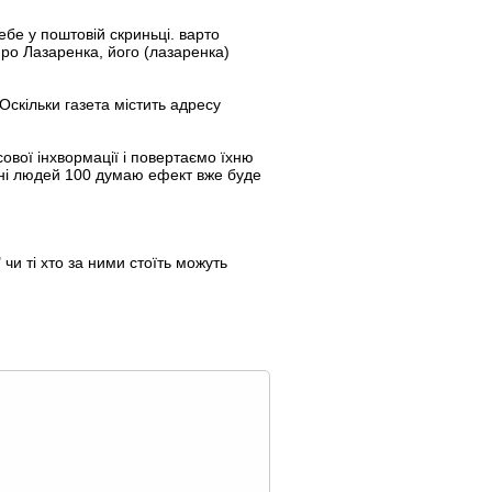
бе у поштовій скриньці. варто
про Лазаренка, його (лазаренка)
Оскільки газета містить адресу
ової інхвормації і повертаємо їхню
мні людей 100 думаю ефект вже буде
 чи ті хто за ними стоїть можуть