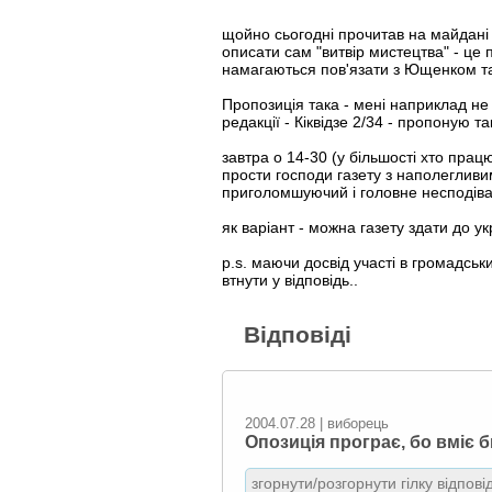
щойно сьогодні прочитав на майдані 
описати сам "витвір мистецтва" - це
намагаються пов'язати з Ющенком та
Пропозиція така - мені наприклад не
редакції - Кіквідзе 2/34 - пропоную та
завтра о 14-30 (у більшості хто прац
прости господи газету з наполеглив
приголомшуючий і головне несподів
як варіант - можна газету здати до у
p.s. маючи досвід участі в громадськ
втнути у відповідь..
Відповіді
2004.07.28 | виборець
Опозиція програє, бо вміє б
згорнути/розгорнути гілку відпові