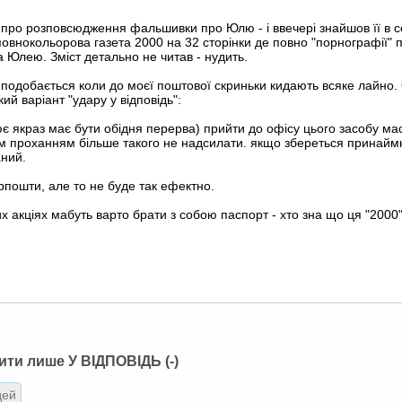
про розповсюдження фальшивки про Юлю - і ввечері знайшов її в се
 повнокольорова газета 2000 на 32 сторінки де повно "порнографії" 
 Юлею. Зміст детально не читав - нудить.
 подобається коли до моєї поштової скриньки кидають всяке лайно. 
кий варіант "удару у відповідь":
ює якраз має бути обідня перерва) прийти до офісу цього засобу мас
им проханням більше такого не надсилати. якщо збереться принай
аний.
крпошти, але то не буде так ефектно.
их акціях мабуть варто брати з собою паспорт - хто зна що ця "2000"
ити лише У ВІДПОВІДЬ (-)
дей