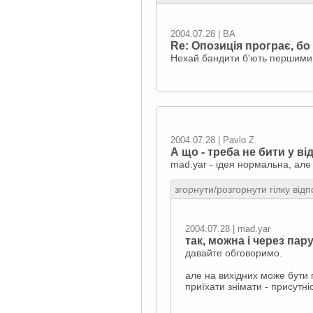
2004.07.28 | ВА
Re: Опозиція програє, бо
Нехай бандити б'ють першими! 
2004.07.28 | Pavlo Z.
А що - треба не бити у ві
mad.yar - ідея нормальна, але 
згорнути/розгорнути гілку відп
2004.07.28 | mad.yar
так, можна і через пар
давайте обговоримо.
але на вихідних може бути п
приїхати знімати - присутн