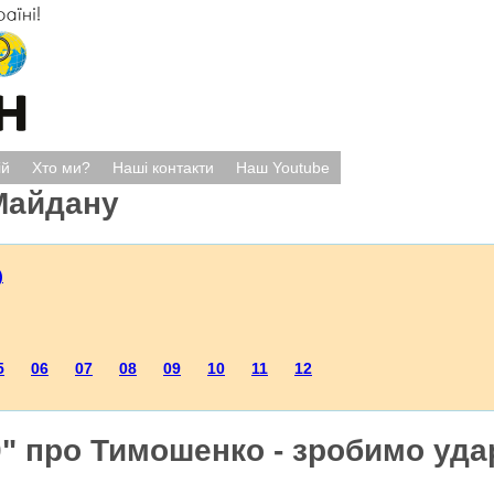
ій
Хто ми?
Наші контакти
Наш Youtube
Майдану
)
5
06
07
08
09
10
11
12
 про Тимошенко - зробимо удар