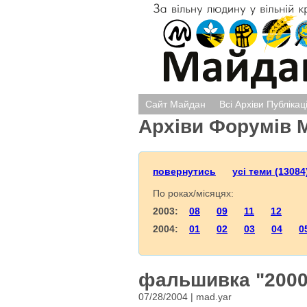
Сайт Майдан
Всі Архіви Публікац
Архіви Форумів 
повернутись
усі теми (13084
По роках/місяцях:
2003:
08
09
11
12
2004:
01
02
03
04
0
фальшивка "2000"
07/28/2004 | mad.yar