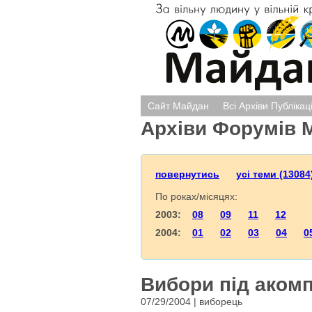
Сайт Майдан
Всі Архіви Публікац
Архіви Форумів 
повернутись
усі теми (13084
По роках/місяцях:
2003:
08
09
11
12
2004:
01
02
03
04
0
Вибори під аком
07/29/2004 | виборець