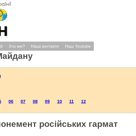
ій
Хто ми?
Наші контакти
Наш Youtube
Майдану
)
5
06
07
08
09
10
11
12
понемент російських гармат