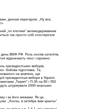
ами, дихнув перегаром: „Ну все,
!»
аний „по клотики” великодержавним
ється так просто собі спостерігати
день ВМФ РФ. Роль хохлів-сателітів,
ня відзначають тихо і скромно.
нь президентських виборів,
о- бойова підготовка. Та,
ланованого на жовтень, ще
ілі президентські вибори в Україні.
акетами „Терміт” і П-35 на 80 і 350
будуть штурмувати 2000 морських
му і за його межами. Як це,
оки: „Хохлы, в октябре вам кранты”.
 то згідно з п. 1.4.1. всі наведені