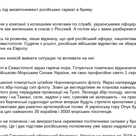
 під акомпонемент російських гармат в Криму
чи у компанії з колишніми колегами по службі, українськими офіцер
те как миленькие в союзе с Россией. А потом мы с вами разберемся
сь та розмова, лише відзначу, що цей російський офіцер, нашпигов
вастополя. Судячи з усього, російське військове відомство не збира
їни на Європу.
них комісій вивчати ситуацію та впливати на неї.
 в Севастополі зараз гаряча пора. Готуються помпезно відзначити 
ійськово-Морським Силам України, які своє професійне свято 1 серп
лошення планується штабом Чорноморського флоту. Якраз напередде
збір-походу сил флоту. Зовні це виглядатиме як планова навчальн
лого року передував провокації на Тузлі. Легенда збір-походу, зап
у і на Тамані, сили, задіяні у них, сумнівів не залишають - на приц
рез Керченські суднохідні шляхи вперше будуть стріляти крилатими р
рматами два ракетно-артилерійські полки. А українську гору Опук 
на цих навчаннях 30 кораблів і 3000 морських піхотинців.
ти не помічена і не використана окремими політичними силами у Кри
ку. Це і дає підстави російському полковнику уже зараз надувати щ
ий Стратегічний оборонний бюлетень України на період до 2015 року,