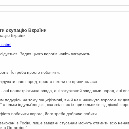
ати окупацію Вкраїни
упацію Вкраїни
i.shtml
ідується. Задля цього ворогів навіть вигадують.
огів. Їх треба просто побачити.
олідувати наш народ, просто ніколи не припинялася.
 - ані нонпатріотична влада, ані затурканий злиднями народ, ані опо
ям подуріли на тому пацифізмові, який нам накинуто ворогом як див
" є тільки індульґенцією, яка звільняє їх прихильників від дієвої юор
фіста побачити ворога, його треба добряче побити.
 закохані в Росію, лише завдяки стусанам можуть отямити всю ненав
и в Останкіно".