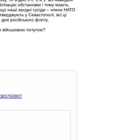
білізацію обстановки і тому мають
 що наші західні сусіди – члени НАТО
тверджують у Севастополі, всі ці
 дня російського флоту.
ю військовою потугою?
1083750807