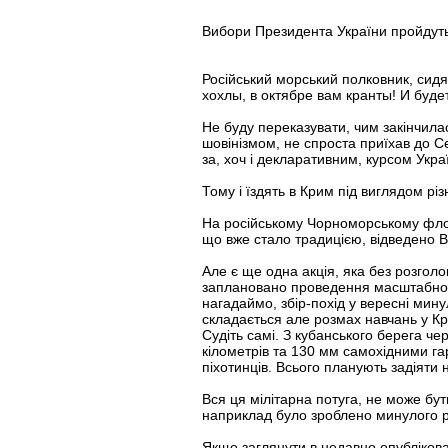
Вибори Президента України пройдуть
Російський морський полковник, сидя
хохлы, в октябре вам кранты! И буде
Не буду переказувати, чим закінчила
шовінізмом, не спроста приїхав до Се
за, хоч і декларативним, курсом Укра
Тому і їздять в Крим під виглядом різ
На російському Чорноморському флоті
що вже стало традицією, відведено В
Але є ще одна акція, яка без розго
заплановано проведення масштабного 
нагадаймо, збір-похід у вересні мину
складається але розмах навчань у Крим
Судіть самі. З кубанського берега че
кілометрів та 130 мм самохідними га
піхотинців. Всього планують задіяти 
Вся ця мілітарна потуга, не може бу
наприклад було зроблено минулого ро
Якщо заглянути в недавно опублікован