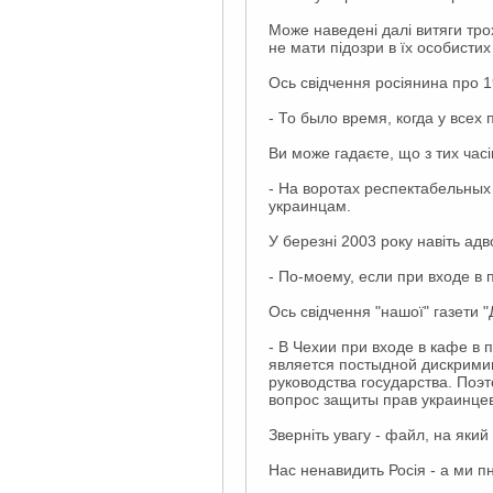
Може наведені далі витяги тро
не мати підозри в їх особистих
Ось свідчення росіянина про 19
- То было время, когда у все
Ви може гадаєте, що з тих час
- На воротах респектабельны
украинцам.
У березні 2003 року навіть ад
- По-моему, если при входе в
Ось свідчення "нашої" газети 
- В Чехии при входе в кафе в
является постыдной дискрими
руководства государства. Поэт
вопрос защиты прав украинце
Зверніть увагу - файл, на який
Нас ненавидить Росія - а ми 