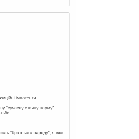
зиційні імпотенти.
ну "сучасну етичну норму".
отьби.
исть "братнього народу", я вже