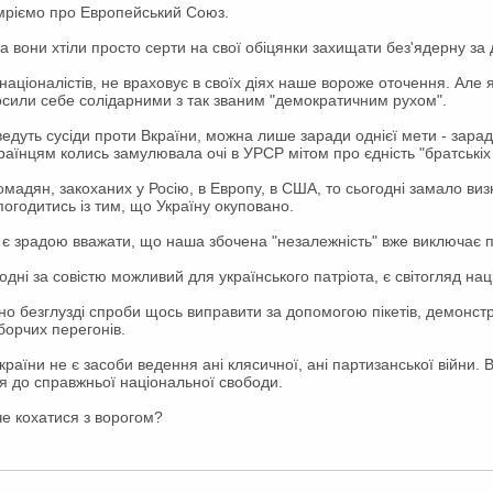
мріємо про Европейський Союз.
 вони хтіли просто серти на свої обіцянки захищати без'ядерну за 
націоналістів, не враховує в своїх діях наше вороже оточення. Але я
олосили себе солідарними з так званим "демократичним рухом".
ведуть сусіди проти Вкраїни, можна лише заради однієї мети - зарад
країнцям колись замулювала очі в УРСР мітом про єдність "братськіх
ромадян, закоханих у Росію, в Европу, в США, то сьогодні замало виз
погодитись із тим, що Україну окуповано.
 є зрадою вважати, що наша збочена "незалежність" вже виключає п
дні за совістю можливий для українського патріота, є світогляд нац
о безглузді спроби щось виправити за допомогою пікетів, демонстр
борчих перегонів.
країни не є засоби ведення ані клясичної, ані партизанської війни.
 до справжньої національної свободи.
че кохатися з ворогом?