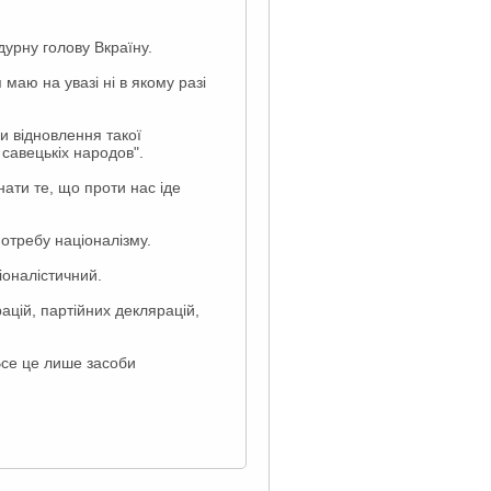
дурну голову Вкраїну.
 маю на увазі ні в якому разі
и відновлення такої
 савецькіх народов".
нати те, що проти нас іде
отребу націоналізму.
іоналістичний.
ацій, партійних деклярацій,
 Все це лише засоби