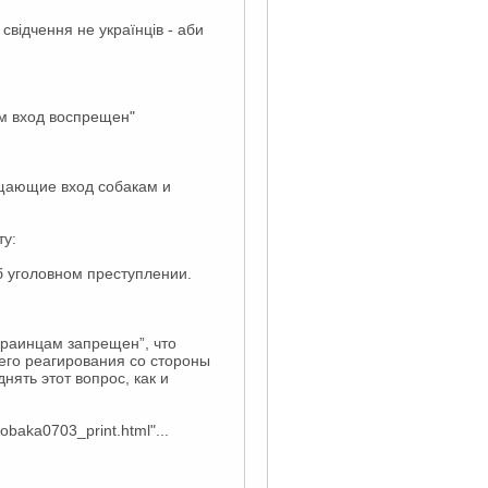
відчення не українців - аби
ам вход воспрещен"
ещающие вход собакам и
ту:
б уголовном преступлении.
краинцам запрещен”, что
его реагирования со стороны
нять этот вопрос, как и
obaka0703_print.html"...