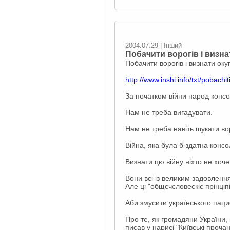
2004.07.29 | Інший
Побачити ворогів і визн
Побачити ворогів і визнати ок
http://www.inshi.info/txt/pobachit
За початком війни народ консол
Нам не треба вигадувати.
Нам не треба навіть шукати вор
Війна, яка була б здатна конс
Визнати цю війну ніхто не хоче
Вони всі із великим задовленн
Але ці "общєчєловескіє прінціпі
Аби змусити українського паци
Про те, як громадяни України,
писав у нарисі "Київські прочан