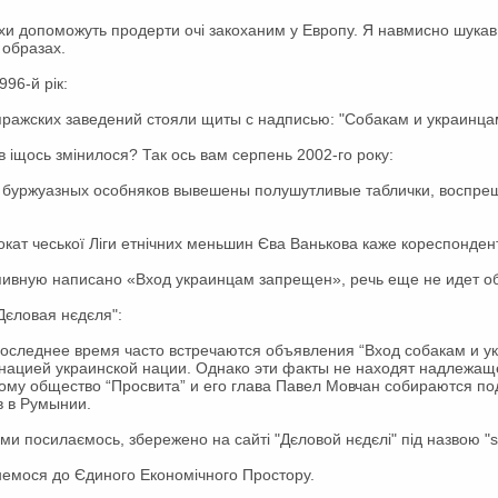
хи допоможуть продерти очі закоханим у Европу. Я навмисно шукав с
 образах.
96-й рік:
х пражских заведений cтояли щиты с надписью: "Собакам и украинц
ів іщось змінилося? Так ось вам серпень 2002-го року:
х буржуазных особняков вывешены полушутливые таблички, воспр
вокат чеської Ліги етнічних меньшин Єва Ванькова каже кореспонден
 пивную написано «Вход украинцам запрещен», речь еще не идет о
"Дєловая нєдєля":
 последнее время часто встречаются объявления “Вход собакам и у
нацией украинской нации. Однако эти факты не находят надлежащ
ому общество “Просвита” и его глава Павел Мовчан собираются под
в в Румынии.
 ми посилаємось, збережено на сайті "Дєловой нєдєлі" під назвою "s
пнемося до Єдиного Економічного Простору.