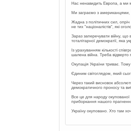
Нас ненавидить Европа, а ми 
Ми заграємо з американцями, а
Жадна з політичних сил, опріч 
не тих "націоналістів", які ог
Зараз заперечувати війну, що 
тоталітарної демократії, яка у
Із урахуванням кількості співг
шалена війна. Треба відверто 
Окупація України триває. Тому
Єдиним світоглядом, який сього
Через такий висновок абсолютн
демократичного проносу та ви
Все це для народу окупованої 
приборкання нашого прагнення
Україну окуповано. Хто там хо