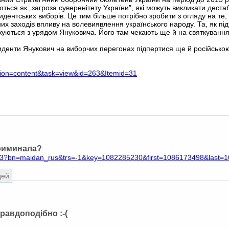
уються як „загроза суверенітету України”, які можуть викликати деста
дентських виборів. Це тим більше потрібно зробити з огляду на те,
их заходів впливу на волевиявлення українського народу. Та, як під
уються з урядом Януковича. Його там чекають ще й на святкування
зиденти Янукович на виборчих перегонах підпертися ще й російсько
ption=content&task=view&id=263&Itemid=31
криминала?
php3?bn=maidan_rus&trs=-1&key=1082285230&first=1086173498&last=
дей
правдоподібно :-(