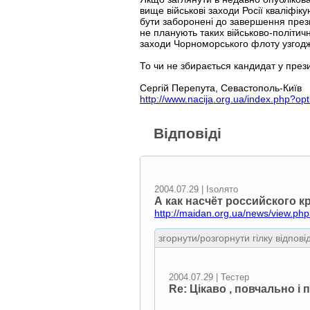
вище військові заходи Росії кваліфік
бути заборонені до завершення прези
не планують таких військово-політичн
заходи Чорноморського флоту узгодж
То чи не збирається кандидат у пре
Сергій Перепута, Севастополь-Київ
http://www.nacija.org.ua/index.php?o
Відповіді
2004.07.29 | Isoлято
А как насчёт российского 
http://maidan.org.ua/news/view.
згорнути/розгорнути гілку відпові
2004.07.29 | Тестер
Re: Цікаво , повчально і 