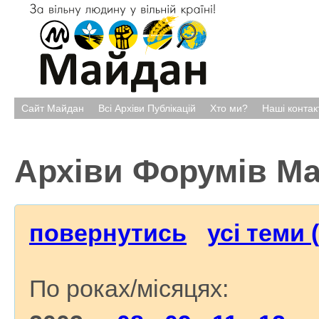
Сайт Майдан
Всі Архіви Публікацій
Хто ми?
Наші контак
Архіви Форумів М
повернутись
усі теми 
По роках/місяцях: