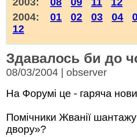
2003:
08
09
11
12
2004:
01
02
03
04
12
Здавалось би до ч
08/03/2004 | observer
На Форумі це - гаряча новин
Помічники Жванії шантажу
двору»?