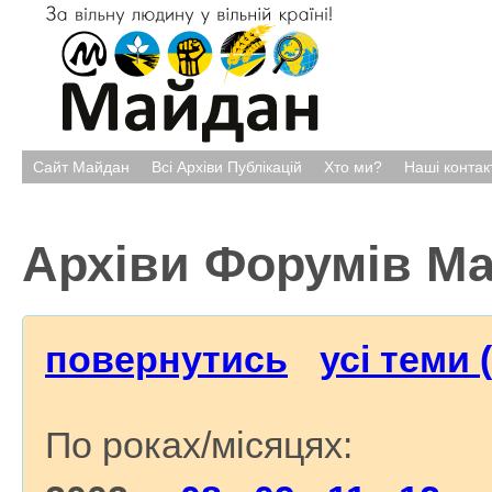
Сайт Майдан
Всі Архіви Публікацій
Хто ми?
Наші контак
Архіви Форумів М
повернутись
усі теми 
По роках/місяцях: