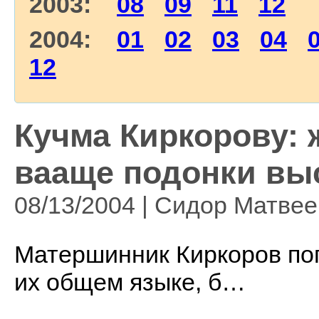
2003:
08
09
11
12
2004:
01
02
03
04
12
Кучма Киркорову: 
вааще подонки в
08/13/2004 | Сидор Матве
Матершинник Киркоров пог
их общем языке, б…