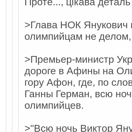
Проте..., цікава деталь
>Глава НОК Янукович 
олимпийцам не делом,
>Премьер-министр Укр
дороге в Афины на Ол
гору Афон, где, по сло
Ганны Герман, всю но
олимпийцев.
>"Всю ночь Виктор Ян