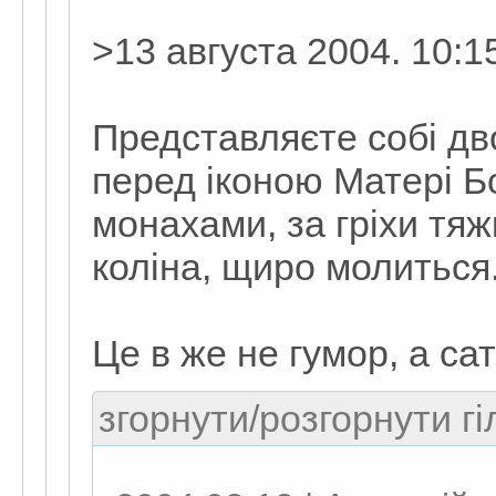
>13 августа 2004. 10:1
Представляєте собі дв
перед іконою Матері Бо
монахами, за гріхи тяж
коліна, щиро молиться
Це в же не гумор, а са
згорнути/розгорнути гі