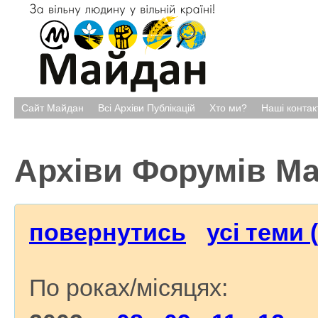
Сайт Майдан
Всі Архіви Публікацій
Хто ми?
Наші контак
Архіви Форумів М
повернутись
усі теми 
По роках/місяцях: