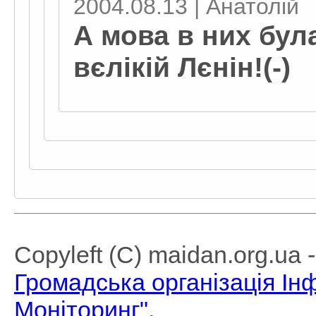
2004.08.13 | Анатолій
А мова в них бул
вєлікій Лєнін!(-)
Copyleft (C) maidan.org.ua
Громадська організація І
Моніторинг"
.