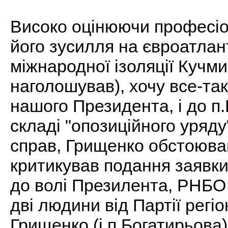
Високо оцінюючи професіон
його зусилля на євроатлан
міжнародної ізоляції Кучми
наголошував), хочу все-так
нашого Президента, і до п
складі "опозиційного уряду
справ, Грищенко обстоював
критикував подання заявки
до волі Презилента, РНБО
дві людини від Партії регіо
Грищенко (і п.Богатирьова