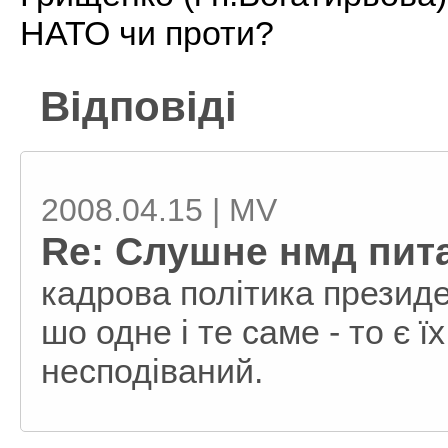
НАТО чи проти?
Відповіді
2008.04.15 | MV
Re: Слушне нмд пита
кадрова політика президе
шо одне і те саме - то є ї
несподіваний.