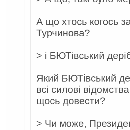
А що хтось когось з
Турчинова?
> і БЮТівський дері
Який БЮТівський де
всі силові відомства
щось довести?
> Чи може, Президен