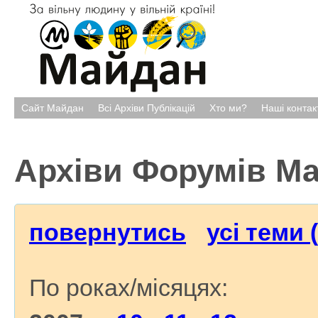
Сайт Майдан
Всі Архіви Публікацій
Хто ми?
Наші контак
Архіви Форумів М
повернутись
усі теми 
По роках/місяцях: