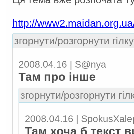
http://www2.maidan.org.ua
згорнути/розгорнути гілку
2008.04.16 | S@nya
Там про інше
згорнути/розгорнути гіл
2008.04.16 | SpokusXale
Там хоча б текст ви