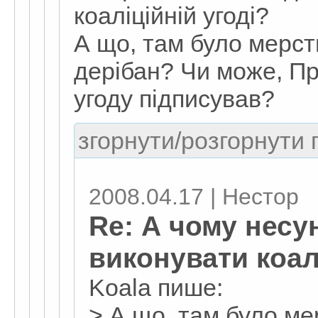
коаліційній угоді?
А що, там було мерст
дерібан? Чи може, Пр
угоду підписував?
згорнути/розгорнути г
2008.04.17 | Нестор
Re: А чому несу
виконувати коал
Koala пише:
> А що, там було м