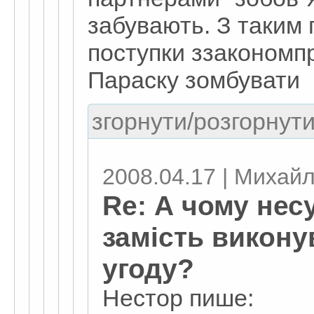
забувають. З таким 
поступки ззакономпр
Параску зомбувати
згорнути/розгорнути
2008.04.17 | Михай
Re: А чому нес
замість викону
угоду?
Нестор пише: