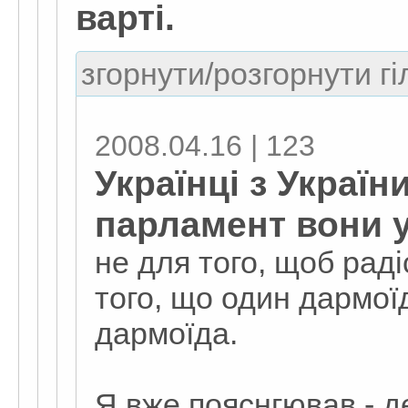
варті.
згорнути/розгорнути гі
2008.04.16 | 123
Українці з Україн
парламент вони 
не для того, щоб раді
того, що один дармої
дармоїда.
Я вже пояснгював - д