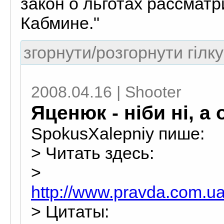
закон о льготах рассмат
Кабмине."
згорнути/розгорнути гілку
2008.04.16 | Shooter
Яценюк - ніби ні, а о
SpokusXalepniy пише:
> Читать здесь:
>
http://www.pravda.com.u
> Цитаты: