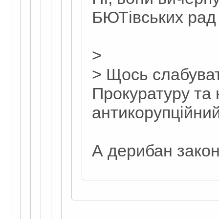
БЮТівських рад
>
> Щось слабуват
Прокуратуру та
антикорупційний
А дерибан законн