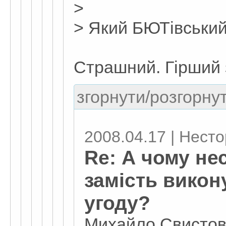
>
> Який БЮТівськи
Страшний. Гірший 
згорнути/розгорнут
2008.04.17 | Несто
Re: А чому не
замість викон
угоду?
Михайло Свистов