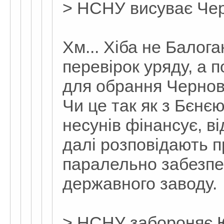
> НСНУ висуває Чер
Хм... Хіба не Балог
перевірок уряду, а 
для обрання Чернов
Чи це так як з Бєн
несунів фінансує, в
далі розповідають п
паралельно забезп
державного заводу.
> НСНУ забороняє Ю