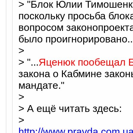
> "Блок Юлии Тимошенк
поскольку просьба блок
вопросом законопроекта
было проигнорировано..
>
> "...
Яценюк пообещал 
закона о Кабмине закон
мандате."
>
> А ещё читать здесь:
>
http://www.pravda.com.u