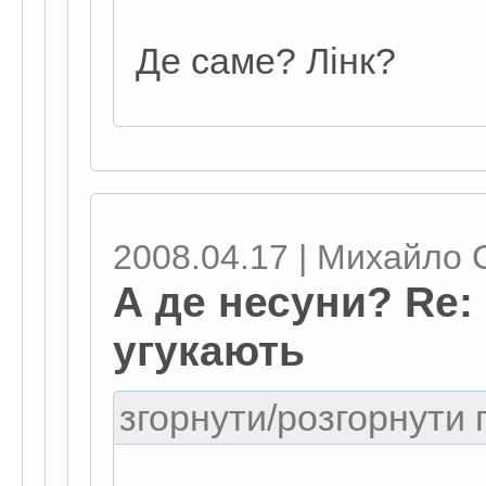
Де саме? Лінк?
2008.04.17 | Михайло 
А де несуни? Re:
угукають
згорнути/розгорнути г