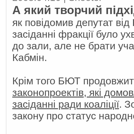
А який творчий підх
як повідомив депутат від
засіданні фракції було у
до зали, але не брати уча
Кабмін.
Крім того БЮТ продовжи
законопроектів, які домо
засіданні ради коаліції
. З
закону про статус народн