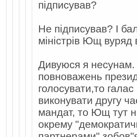
підписував?
Не підписував? І бал
міністрів Ющ вуряд
Дивуюся я несунам. 
повноважень презид
голосувати,то галас 
виконувати другу ча
мандат, то Ющ тут ні
окрему "демократичн
партнерами" зобов"