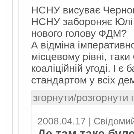
НСНУ висуває Чернов
НСНУ забороняє Юлі 
нового голову ФДМ?
А відміна імперативн
місцевому рівні, таки
коаліційній угоді. І 
стандартом у всіх де
згорнути/розгорнути г
2008.04.17 | Свiдоми
Де там таке бул