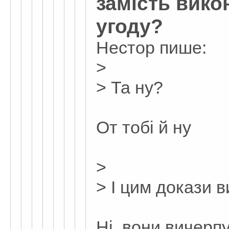
замість вико
угоду?
Нестор пише:
>
> Та ну?
От тобі й ну
>
> І цим докази 
Ні, вони вичерп