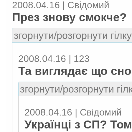
2008.04.16 | Свiдомий
През знову смокче?
згорнути/розгорнути гілку
2008.04.16 | 123
Та виглядає що сно
згорнути/розгорнути гіл
2008.04.16 | Свiдомий
Українці з СП? Том