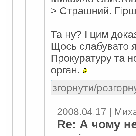
> Страшний. Гірш
Та ну? І цим док
Щось слабувато я
Прокуратуру та н
орган.
згорнути/розгорну
2008.04.17 | Ми
Re: А чому н