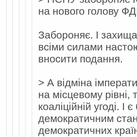
на нового голову Ф
Забороняє. І захи
всіми силами насто
вносити подання.
> А відміна імперат
на місцевому рівні,
коаліційній угоді. І 
демократичним стан
демократичних краї