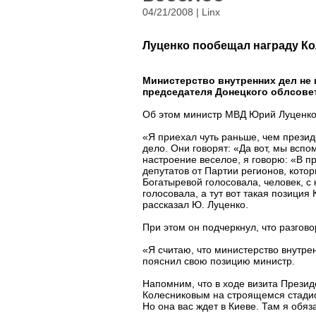
04/21/2008 | Linx
Луценко пообещал награду Ко
Министерство внутренних дел не 
председателя Донецкого облсове
Об этом министр МВД Юрий Луценко 
«Я приехал чуть раньше, чем презид
дело. Они говорят: «Да вот, мы вспом
настроение веселое, я говорю: «В п
депутатов от Партии регионов, кото
Богатыревой голосовала, человек, с
голосовала, а тут вот такая позиция
рассказал Ю. Луценко.
При этом он подчеркнул, что разгово
«Я считаю, что министерство внутр
пояснил свою позицию министр.
Напомним, что в ходе визита Прези
Колесниковым на строящемся стадион
Но она вас ждет в Киеве. Там я обяз