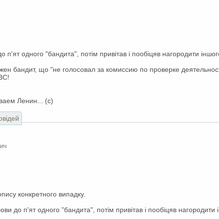
о п'ят одного "бандита", потім привітав і пообіцяв нагородити іншог
кожен бандит, що "не голосовал за комиссию по проверке деятельно
ВС!
ваем Ленин... (с)
овідей
вич
опису конкретного випадку.
ови до п'ят одного "бандита", потім привітав і пообіцяв нагородити 