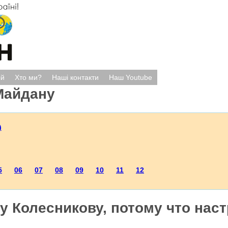
ій
Хто ми?
Наші контакти
Наш Youtube
Майдану
)
5
06
07
08
09
10
11
12
у Колесникову, потому что нас