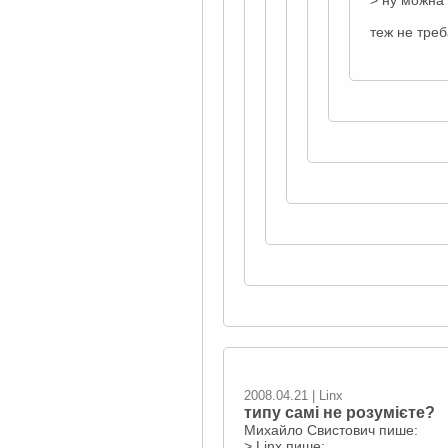
> ну можна 
теж не треб
2008.04.21 | Linx
типу самі не розумієте?
Михайло Свистович пише:
> Linx пише: