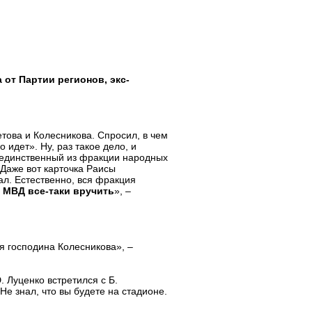
 от Партии регионов, экс-
това и Колесникова. Спросил, в чем
о идет». Ну, раз такое дело, и
ы единственный из фракции народных
Даже вот карточка Раисы
ал. Естественно, вся фракция
с МВД все-таки вручить
», –
я господина Колесникова», –
 Луценко встретился с Б.
е знал, что вы будете на стадионе.