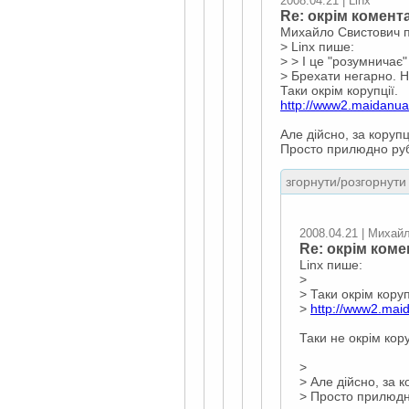
2008.04.21 | Linx
Re: окрім комента
Михайло Свистович 
> Linx пише:
> > І це "розумничає
> Брехати негарно. Не
Таки окрім корупції.
http://www2.maidanua
Але дійсно, за коруп
Просто прилюдно руба
згорнути/розгорнути 
2008.04.21 | Михай
Re: окрім комен
Linx пише:
>
> Таки окрім коруп
>
http://www2.mai
Таки не окрім кору
>
> Але дійсно, за 
> Просто прилюдно