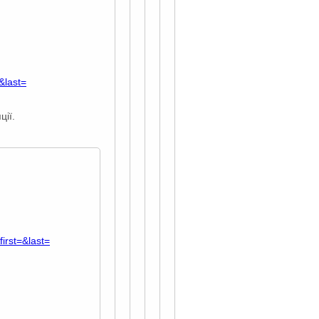
&last=
ції.
rst=&last=