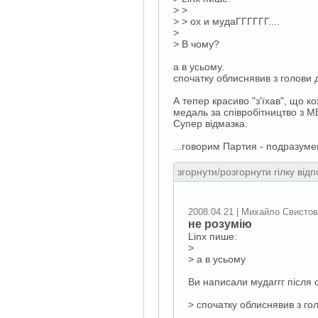
> >
> > ох и мудаГГГГГГ....
>
> В чому?
а в усьому.
спочатку облиснявив з голови д
А тепер красиво "з'їхав", що 
медаль за співробітництво з М
Супер відмазка.
...говорим Партия - подразуме
згорнути/розгорнути гілку відп
2008.04.21 | Михайло Свисто
не розумію
Linx пише:
>
> а в усьому
Ви написали мудаггг після 
> спочатку облиснявив з гол