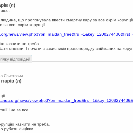
рів (л)
пише:
" людина, що пропонувала ввести смертну кару за все окрім корупції
 за все, окрім корупції.
.org/news/view.php3?bn=maidan_free&trs=-1&key=1208274436&first=
цію казнити не треба.
ти кінцівки. І почати з захисників правопорядку впійманих на коруп
гілку відповідей
ло Свистович
тарів (л)
ції.
danua.org/news/view.php3?bn=maidan_free&trs=-1&key=1208274436&fi
пції і не за все
корупцію казнити не треба.
 рубати кінцівки.