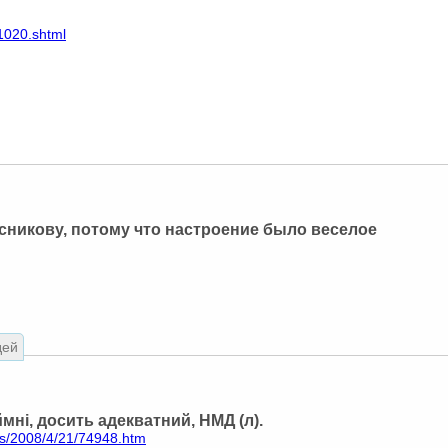
1020.shtml
сникову, потому что настроение было веселое
дей
мні, досить адeкватний, НМД (л).
s/2008/4/21/74948.htm