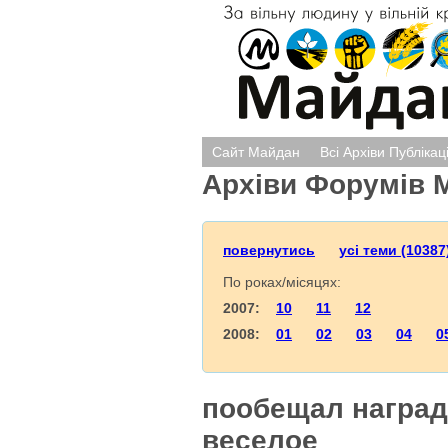
Сайт Майдан
Всі Архіви Публікац
Архіви Форумів 
повернутись
усі теми (10387
По роках/місяцях:
2007:
10
11
12
2008:
01
02
03
04
0
пообещал наград
веселое