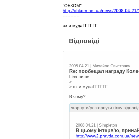
"ОБКОМ"
http://obkom.net.ua/news/2008-04-21/
-----------
ох и мудаГГГГГГ....
Відповіді
2008.04.21 | Михайло Свистович
Re: пообещал награду Коле
Linx пише:
>
> ох и мудаГГГГГГ....
В чому?
згорнути/розгорнути гілку відпові
2008.04.21 | Simpleton
В цьому інтeрв'ю, принай
http://www2.pravda.com.ua/new