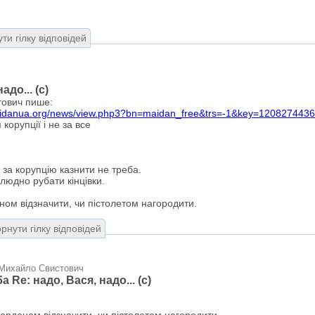
ти гілку відповідей
адо... (с)
ович пише:
idanua.org/news/view.php3?bn=maidan_free&trs=-1&key=1208274436&
 корупції і не за все
, за корупцію казнити не треба.
людно рубати кінцівки.
ом відзначити, чи пістолетом нагородити.
рнути гілку відповідей
| Михайло Свистович
ба Re: надо, Вася, надо... (с)