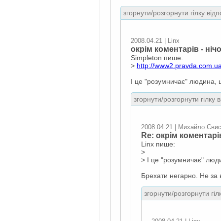
згорнути/розгорнути гілку відп
2008.04.21 | Linx
окрім коментарів - ніч
Simpleton пише:
>
http://www2.pravda.com.u
І це "розумничає" людина, 
згорнути/розгорнути гілку 
2008.04.21 | Михайло Сви
Re: окрім коментарі
Linx пише:
>
> І це "розумничає" люд
Брехати негарно. Не за в
згорнути/розгорнути гіл