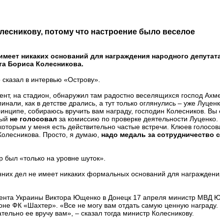
лесникову, потому что настроение было веселое
имеет никаких оснований для награждения народного депутата
та Бориса Колесникова.
сказал в интервью «Острову».
ент, на стадион, обнаружил там радостно веселящихся господ Ахме
инали, как в детстве дрались, а тут только оглянулись – уже Луценк
ринципе, собираюсь вручить вам награду, господин Колесников. В
рый
не голосовал
за комиссию по проверке деятельности Луценко. 
 которым у меня есть действительно частые встречи. Клюев голосов
 Колесникова. Просто, я думаю,
надо медаль за сотрудничество 
р был «только на уровне шуток».
енних дел не имеет никаких формальных оснований для награждени
дента Украины Виктора Ющенко в Донецк 17 апреля министр МВД Ю.
е ФК «Шахтер». «Все не могу вам отдать самую ценную награду. Н
ательно ее вручу вам», – сказал тогда министр Колесникову.