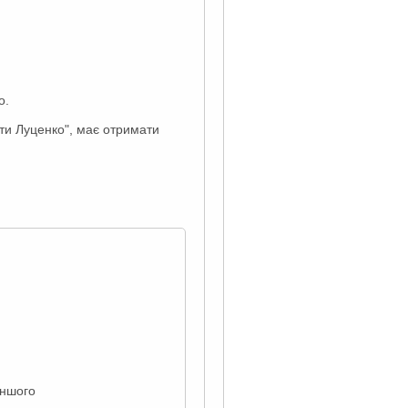
о.
сти Луценко", має отримати
іншого