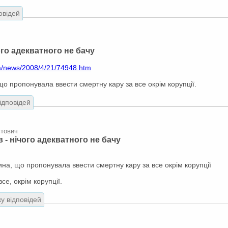
овідей
ого адекватного не бачу
a/news/2008/4/21/74948.htm
що пропонувала ввести смертну кару за все окрім корупції.
відповідей
стович
в - нічого адекватного не бачу
ина, що пропонувала ввести смертну кару за все окрім корупції
се, окрім корупції.
ку відповідей