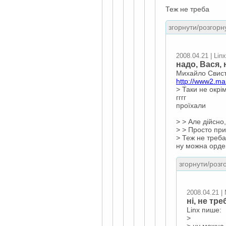
Теж не треба
згорнути/розгорну
2008.04.21 | Linx
надо, Вася, н
Михайло Свист
http://www2.ma
> Таки не окрім
гггг
проїхали
> > Але дійсно
> > Просто при
> Теж не треба
ну можна орден
згорнути/розго
2008.04.21 
ні, не тре
Linx пише:
>